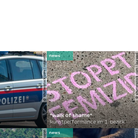
© shutterstock.com | robson90
© shutterstock.com | l
"walk of shame"
kunstperformance im 1. bezirk