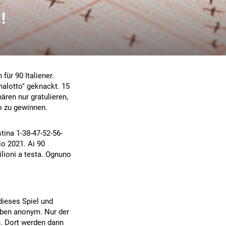
!
für 90 Italiener.
alotto" geknackt. 15
ren nur gratulieren,
ro zu gewinnen.
stina 1-38-47-52-56-
io 2021. Ai 90
ilioni a testa. Ognuno
 dieses Spiel und
iben anonym. Nur der
n. Dort werden dann