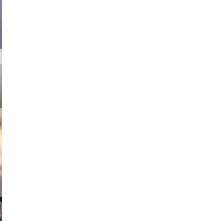
asmit17
muephoto