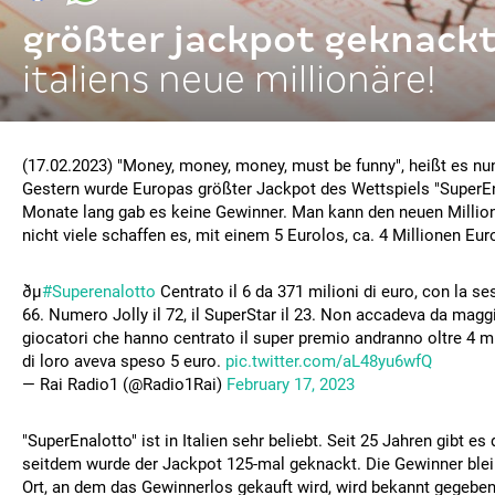
größter jackpot geknackt
italiens neue millionäre!
(17.02.2023) "Money, money, money, must be funny", heißt es nun 
Gestern wurde Europas größter Jackpot des Wettspiels "SuperEn
Monate lang gab es keine Gewinner. Man kann den neuen Millionä
nicht viele schaffen es, mit einem 5 Eurolos, ca. 4 Millionen Eu
ðµ
#Superenalotto
Centrato il 6 da 371 milioni di euro, con la se
66. Numero Jolly il 72, il SuperStar il 23. Non accadeva da magg
giocatori che hanno centrato il super premio andranno oltre 4 m
di loro aveva speso 5 euro.
pic.twitter.com/aL48yu6wfQ
— Rai Radio1 (@Radio1Rai)
February 17, 2023
"SuperEnalotto" ist in Italien sehr beliebt. Seit 25 Jahren gibt es
seitdem wurde der Jackpot 125-mal geknackt. Die Gewinner ble
Ort, an dem das Gewinnerlos gekauft wird, wird bekannt gegebe