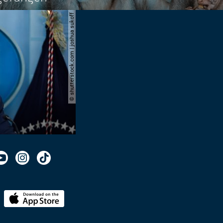
© shutterstock.com | joshua sukoff