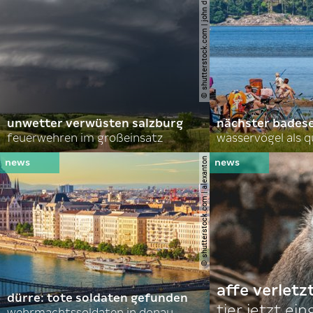
© shutterstock.com | john d sirlin
unwetter verwüsten salzburg
nächster bades
feuerwehren im großeinsatz
wasservögel als q
© shutterstock.com | alexanton
affe verletz
dürre: tote soldaten gefunden
tier jetzt ei
wehrmachtssoldaten in donau