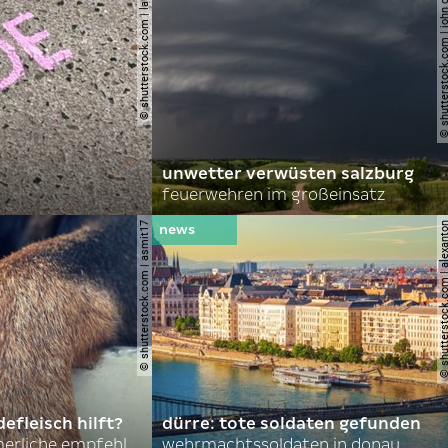
© shutterstock.com | lauraapl
© shutterstock.com | john 
unwetter verwüsten salzburg
feuerwehren im großeinsatz
© shutterstock.com | asmit17
© shutterstock.com | al
efleisch hilft?
dürre: tote soldaten gefunden
nordkoreas sommerliche empfehlungen
wehrmachtssoldaten in donau