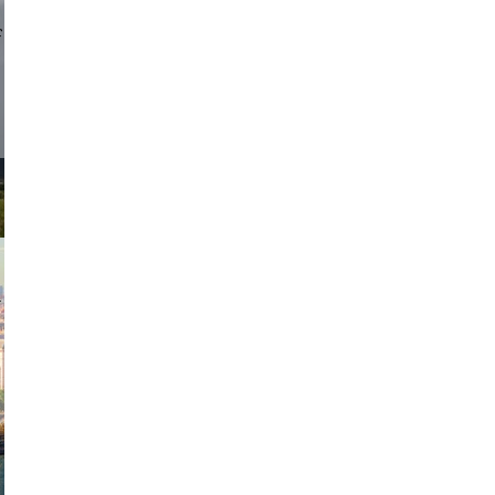
d sirlin
exanton