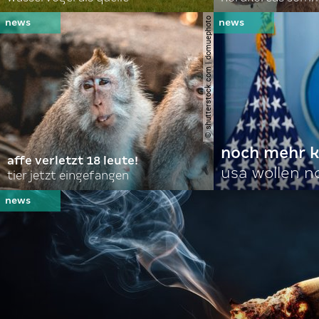
© shutterstock.com | domuephoto
noch mehr k
affe verletzt 18 leute!
usa wollen 
tier jetzt eingefangen