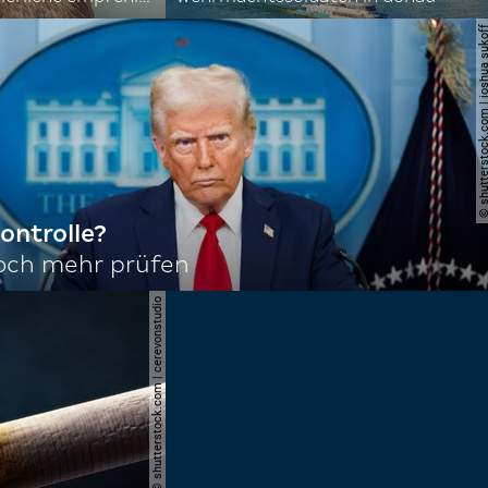
© shutterstock.com | joshu
ontrolle?
noch mehr prüfen
© shutterstock.com | cerevonstudio