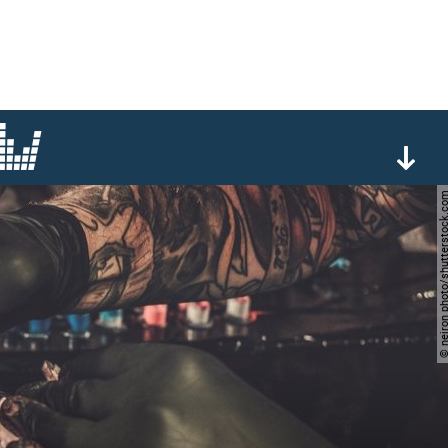
© nejron photo/shutters