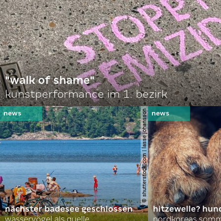
"walk of shame"
kunstperformance im 1. bezirk
© shutterstock.com | lasse johansson
nächster badesee geschlossen
hitzewelle? hund
wasservögel als quelle