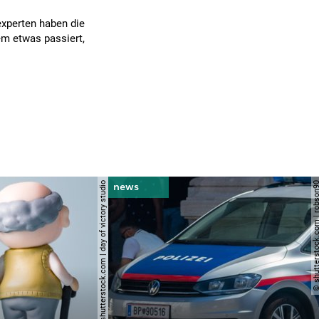
experten haben die
em etwas passiert,
© shutterstock.com | day of victory studio
© shutterstock.com | r