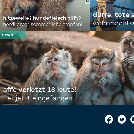
dürre: tote
hitzewelle? hundefleisch hilft?
wehrmachtss
nordkoreas sommerliche empfehlungen
affe verletzt 18 leute!
tier jetzt eingefangen