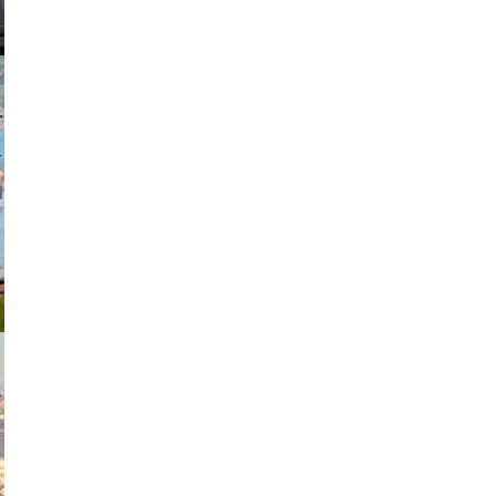
johansson
exanton