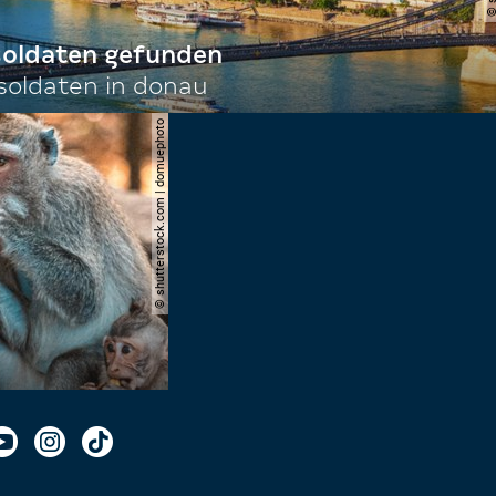
 soldaten gefunden
oldaten in donau
© shutterstock.com | domuephoto