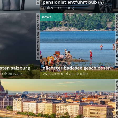
pensionist entführt bub (4)
polizei-rettung
© shutterstock.com | john d sirlin
© shutterstock.com | lasse 
sten salzburg
nächster badesee geschlossen
roßeinsatz
wasservögel als quelle
© shutterstock.com | al