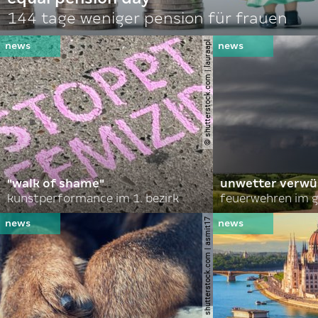
144 tage weniger pension für frauen
© shutterstock.com | lauraapl
"walk of shame"
unwetter verwü
kunstperformance im 1. bezirk
feuerwehren im g
© shutterstock.com | asmit17