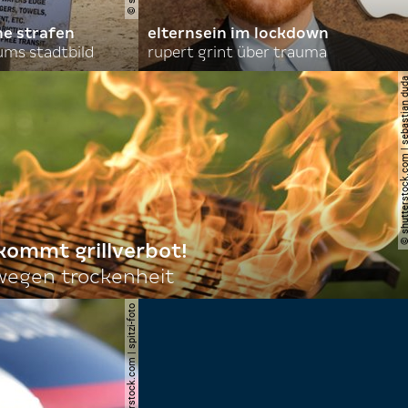
he strafen
elternsein im lockdown
ums stadtbild
rupert grint über trauma
© shutterstock.com | sebas
 kommt grillverbot!
egen trockenheit
© shutterstock.com | spitzi-foto