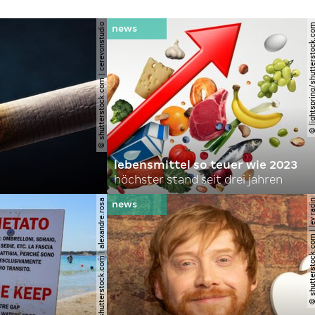
© shutterstock.com | cerevonstudio
© lightspring/shutterst
lebensmittel so teuer wie 2023
höchster stand seit drei jahren
© shutterstock.com | alexandre.rosa
© shutterstock.com | le