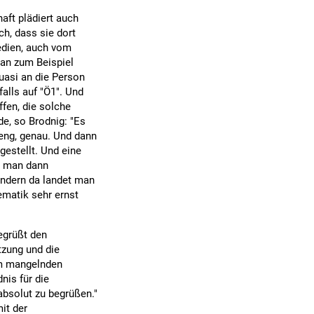
aft plädiert auch
ch, dass sie dort
edien, auch vom
man zum Beispiel
quasi an die Person
falls auf "Ö1". Und
fen, die solche
e, so Brodnig: "Es
reng, genau. Und dann
gestellt. Und eine
t man dann
ondern da landet man
ematik sehr ernst
egrüßt den
tzung und die
 am mangelnden
is für die
absolut zu begrüßen."
it der