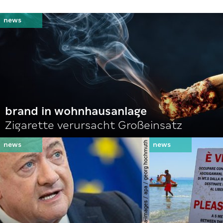
brand in wohnhausanlage
Zigarette verursacht Großeinsatz
© apa-images / apa / georg hochmuth