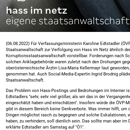
hass im netz
eigene staatsanwaltschaft
(06.08.2022) Für Verfassungsministerin Karoline Edtstadler (ÖVP
Staatsanwaltschaft zur Verfolgung von Hass im Netz ähnlich der
Korruptionsstaatsanwaltschaft vorstellbar. Forderungen nach Sc
solchen Anklagebehörde waren zuletzt nach den Drohungen geg
oberösterreichische Ärztin Lisa-Maria Kellermayr laut geworden,
genommen hat. Auch Social-Media-Expertin Ingrid Brodnig plädie
Staatsanwaltschaft.
Das Problem von Hass-Postings und Bedrohungen im Interner is
Edtstadlers "sehr, sehr viel größer, als wir das in der Vergangenh
eingeschätzt haben und einschätzen". Insofern würde die ÖVP-Mi
gibt in diesem Bereich keine Denkverbote. Was immer hilft, um 
Dingen möglichst rasch zu begegnen und solche Eskalationen, wi
haben, zu verhindern, soll dienlich sein. Das sollte man aber im D
erklärte Edtstadler am Samstag auf "Ö1".