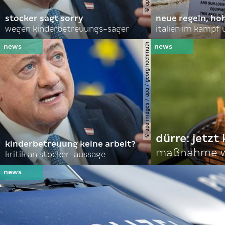
stocker sagt sorry
neue regeln, ho
wegen kinderbetreuungs-sager
italien im kampf 
© apa-images / apa / georg hochmuth
dürre: jetzt
kinderbetreuung keine arbeit?
maßnahme w
kritik an stocker-aussage