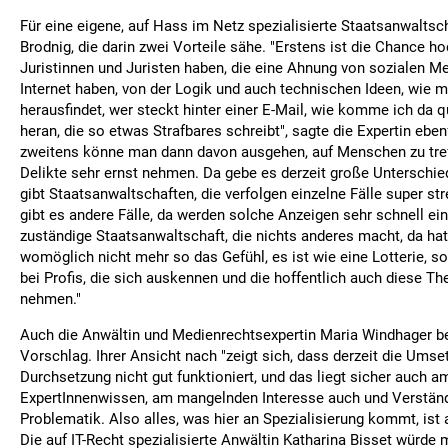
Für eine eigene, auf Hass im Netz spezialisierte Staatsanwaltsch
Brodnig, die darin zwei Vorteile sähe. "Erstens ist die Chance ho
Juristinnen und Juristen haben, die eine Ahnung von sozialen M
Internet haben, von der Logik und auch technischen Ideen, wie 
herausfindet, wer steckt hinter einer E-Mail, wie komme ich da 
heran, die so etwas Strafbares schreibt", sagte die Expertin eben
zweitens könne man dann davon ausgehen, auf Menschen zu tref
Delikte sehr ernst nehmen. Da gebe es derzeit große Unterschied
gibt Staatsanwaltschaften, die verfolgen einzelne Fälle super st
gibt es andere Fälle, da werden solche Anzeigen sehr schnell ein
zuständige Staatsanwaltschaft, die nichts anderes macht, da ha
womöglich nicht mehr so das Gefühl, es ist wie eine Lotterie, s
bei Profis, die sich auskennen und die hoffentlich auch diese Th
nehmen."
Auch die Anwältin und Medienrechtsexpertin Maria Windhager b
Vorschlag. Ihrer Ansicht nach "zeigt sich, dass derzeit die Umse
Durchsetzung nicht gut funktioniert, und das liegt sicher auch
ExpertInnenwissen, am mangelnden Interesse auch und Verständn
Problematik. Also alles, was hier an Spezialisierung kommt, ist 
Die auf IT-Recht spezialisierte Anwältin Katharina Bisset würde m