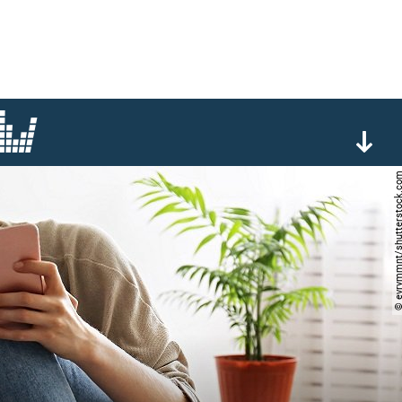
© evrymmnt/shutterst