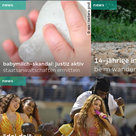
© apa | barbara gindl
14-jährige i
babymilch-skandal: justiz aktiv
beim wander
staatsanwaltschaften ermitteln