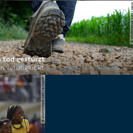
© shutterstock.com |
n tod gestürzt
n verunglückt
© shutterstock.com | a.ricardo