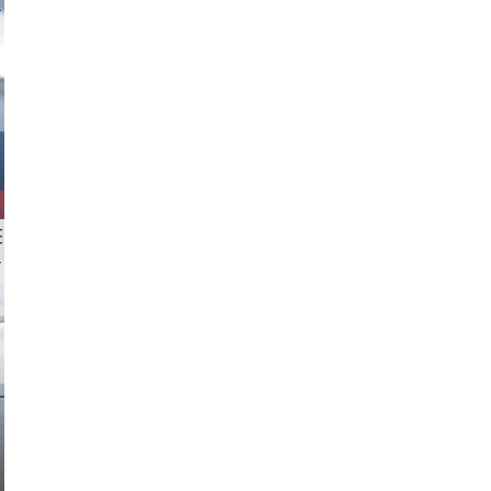
tzi-foto
 aappp