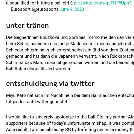
disqualified for hitting a ball girl â
pic.twitter.com/qaFHF8UpnT
— Eurosport (@eurosport)
June 4, 2023
unter tränen
Die GegnerInnen Bouzková und Sorribes Tormo melden den verl
beim Schiri, nachdem das junge Mädchen in Tränen ausgebrochen
Schiedsrichterin hat sich vorerst selbst ein Bild von dem Zusta
gemacht und hat dann die Japanerin verwarnt. Nach Rücksprache
Schiri ist das Match dann abgebrochen worden und die beiden Sp
Buh-Rufen disqualifiziert worden.
entschuldigung via twitter
Miyu Kato hat sich im Nachhinein bei dem Ballmädchen entschul
folgendes auf Twitter gepostet.
I would like to sincerely apologize to the Ball Girl, my partner 
supporters because of today's unfortunate mishap. It was comple
As a result, I am penalized by RG by forfeiting my prize money & 