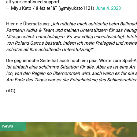
all your continued support!
— Miyu Kato / å è¤ æªå¯ (@miyukato1121)
June 4, 2023
Hier die Übersetzung:
„Ich möchte mich aufrichtig beim Ballmäd
Partnerin Aldila & Team und meinen Unterstützern für das heutig
Missgeschick entschuldigen. Es war völlig unbeabsichtigt. Info
von Roland Garros bestraft, indem ich mein Preisgeld und meine 
schätze all Ihre anhaltende Unterstützung!“
Die gegnerische Seite hat auch noch ein paar Worte zum Spiel-
ist einfach eine schlimme Situation für alle. Aber es ist eine Art
ich, von den Regeln so übernommen wird, auch wenn es für sie se
Am Ende des Tages war es die Entscheidung des Schiedsrichters
(AC)