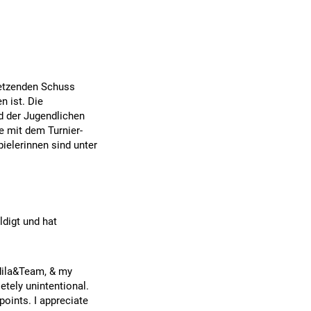
etzenden Schuss
 ist. Die
nd der Jugendlichen
 mit dem Turnier-
ielerinnen sind unter
digt und hat
Aldila&Team, & my
tely unintentional.
points. I appreciate