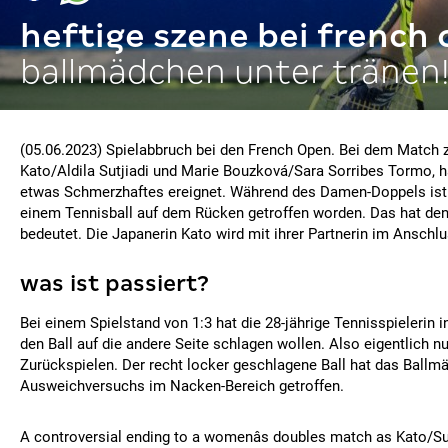
heftige szene bei french
ballmädchen unter tränen
(05.06.2023) Spielabbruch bei den French Open. Bei dem Match
Kato/Aldila Sutjiadi und Marie Bouzková/Sara Sorribes Tormo, 
etwas Schmerzhaftes ereignet. Während des Damen-Doppels ist
einem Tennisball auf dem Rücken getroffen worden. Das hat den 
bedeutet. Die Japanerin Kato wird mit ihrer Partnerin im Anschlus
was ist passiert?
Bei einem Spielstand von 1:3 hat die 28-jährige Tennisspielerin i
den Ball auf die andere Seite schlagen wollen. Also eigentlich n
Zurückspielen. Der recht locker geschlagene Ball hat das Ballm
Ausweichversuchs im Nacken-Bereich getroffen.
A controversial ending to a womenâs doubles match as Kato/Su