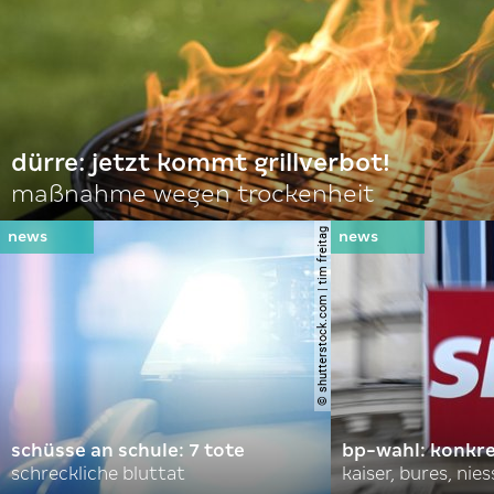
dürre: jetzt kommt grillverbot!
maßnahme wegen trockenheit
© shutterstock.com | tim freitag
schüsse an schule: 7 tote
bp-wahl: konkr
schreckliche bluttat
kaiser, bures, nies