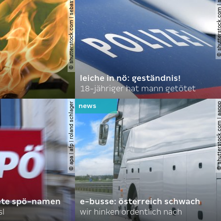
© shutterstock.com | sebastian duda
© shutterstock.com | spi
leiche in nö: geständnis!
18-jähriger hat mann getötet
© apa | afp | roland schlager
© shutterstock.com |
ete spö-namen
e-busse: österreich schwach
sl
wir hinken ordentlich nach