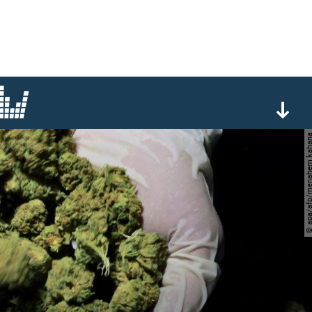
© apa/afp/menahem 