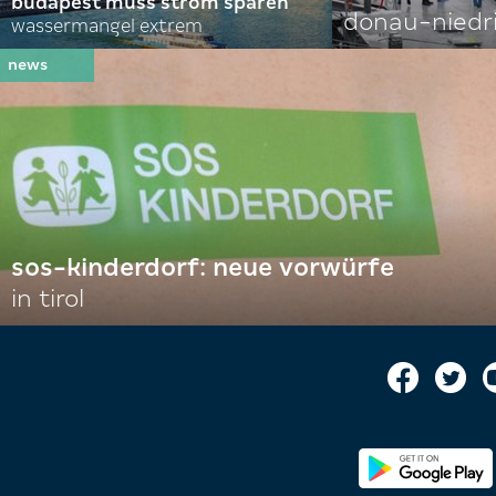
budapest muss strom sparen
donau-niedr
wassermangel extrem
sos-kinderdorf: neue vorwürfe
in tirol