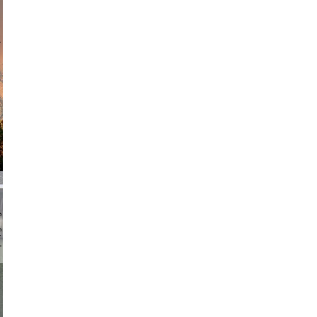
am avant
chmuth