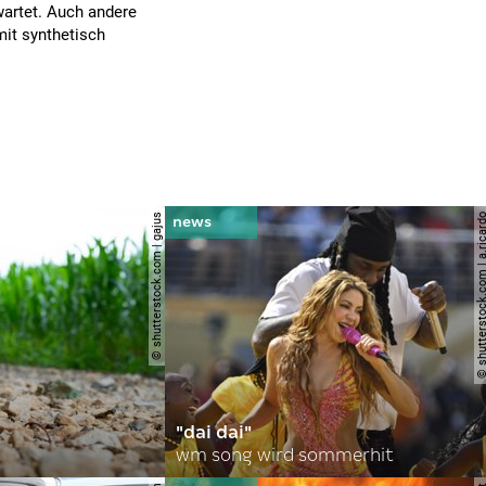
wartet. Auch andere
mit synthetisch
© shutterstock.com | gajus
© shutterstock.com | a.
"dai dai"
wm song wird sommerhit