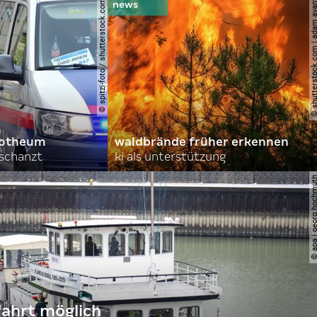
© spitzi-foto / shutterstock.com
© shutterstock.com | ad
orotheum
waldbrände früher erkennen
rschanzt
ki als unterstützung
© apa | georg ho
fahrt möglich