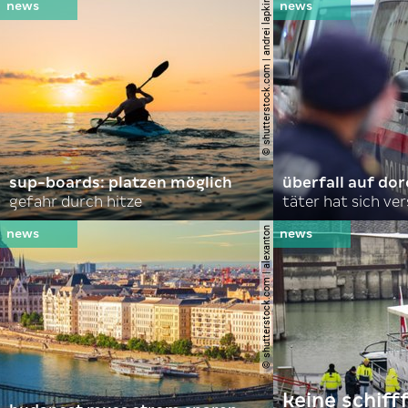
© shutterstock.com | andrei lapkin
sup-boards: platzen möglich
überfall auf d
gefahr durch hitze
täter hat sich ve
© shutterstock.com | alexanton
keine schiff