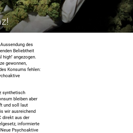
z!
r Aussendung des
enden Beliebtheit
l high" angezogen.
nze gewonnen,
 des Konsums fehlen:
ychoaktive
z synthetisch
onsum bleiben aber
t und soll laut
is wir ausreichend
 direkt aus der
elgesetz, informierte
s Neue Psychoaktive