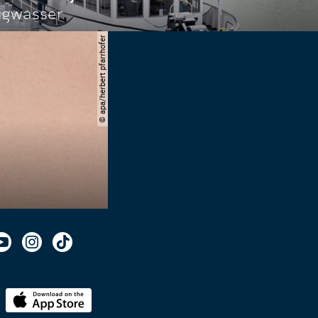
igwasser
© apa/herbert pfarrhofer