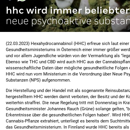
hhc wird immer beliebter
neue psychoaktive substan
(22.03.2023) Hexahydrocannabinol (HHC) erfreue sich laut eine
Gesundheitsministeriums in Österreich einer immer größer werd
und vor allem Jugendliche würden von der Vermarktung als "lega
Ebenso wie THC und CBD wird auch HHC aus der Cannabispfla
wissenschaftliche Daten über mögliche gesundheitliche Folgen
HHC wird nun vom Ministerium in die Verordnung über Neue Ps
Substanzen (NPS) aufgenommen.
Die Herstellung und der Handel mit als sogenannte Reinsubstan
hergestelltem HHC werden damit verboten, der Besitz und der K
weiterhin straffrei. Die neue Regelung tritt mit Donnerstag in Kraf
Gesundheitsminister Johannes Rauch (Grüne) solange gelten, "b
Erkenntnisse über die gesundheitlichen Folgen haben". Wird HHC
Cannabis-Pflanze extrahiert, unterliegt es bereits dem Suchtmitt
das Gesundheitsministerium. In Finnland wurde HHC bereits al