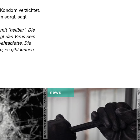
s Kondom verzichtet.
en sorgt, sagt
it “heilbar“. Die
gt das Virus sein
ehtablette. Die
m, es gibt keinen
© shutterstock.com | opikckck
© shutterstock.com | nata