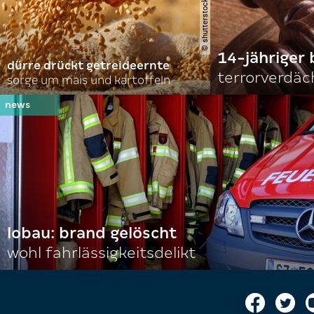
14-jähriger 
dürre drückt getreideernte
terrorverdäc
sorge um mais und kartoffeln
lobau: brand gelöscht
wohl fahrlässigkeitsdelikt