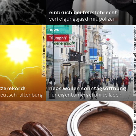
einbruch bei felix lobrecht
verfolgungsjagd mit polizei
© shutterstock.com | new africa
© shutterstock.com | pavel l phot
tzerekord!
neos wollen sonntagsöffnung
 deutsch-altenburg
für eigentümergeführte läden
© shutterstock.com | billi