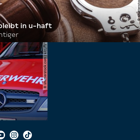
bleibt in u-haft
htiger
© shutterstock.com | kittyfly