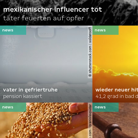
mexikanischer influencer tot
täter feuerten auf opfer
© shutterstock.com | soldatooff
vater in gefriertruhe
wieder neuer hi
pension kassiert
41,2 grad in bad
© shutterstock.com | branislavpudar