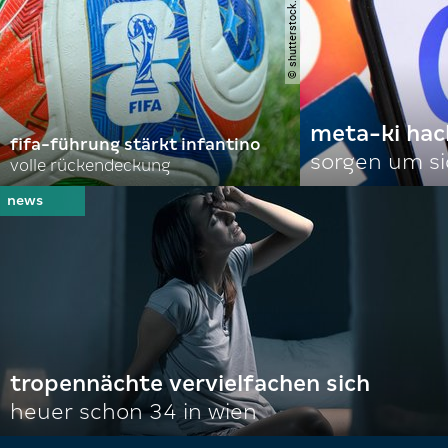
© shutterstock.com | achpf
meta-ki hac
fifa-führung stärkt infantino
sorgen um si
volle rückendeckung
tropennächte vervielfachen sich
heuer schon 34 in wien