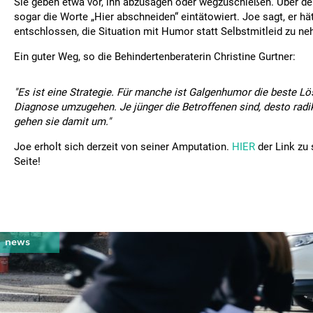
Sie geben etwa vor, ihn abzusägen oder wegzuschießen. Über d
sogar die Worte „Hier abschneiden“ eintätowiert. Joe sagt, er hä
entschlossen, die Situation mit Humor statt Selbstmitleid zu n
Ein guter Weg, so die Behindertenberaterin Christine Gurtner:
"Es ist eine Strategie. Für manche ist Galgenhumor die beste Lö
Diagnose umzugehen. Je jünger die Betroffenen sind, desto radik
gehen sie damit um."
Joe erholt sich derzeit von seiner Amputation.
HIER
der Link zu
Seite!