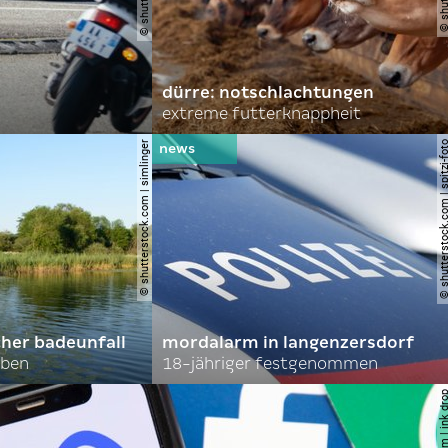
dürre: notschlachtungen
extreme futterknappheit
© shutterstock.com | simlinger
© shutterstock.com | spi
cher badeunfall
mordalarm in langenzersdorf
rben
18-jähriger festgenommen