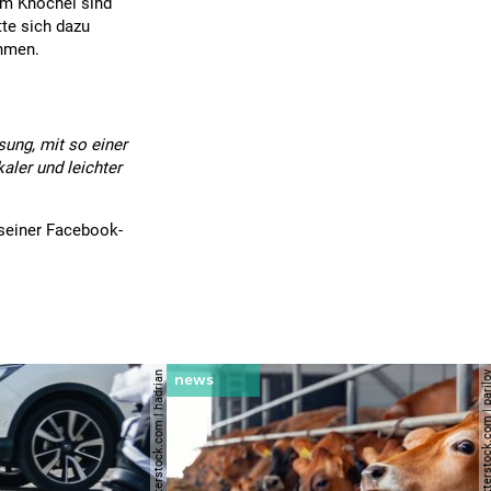
em Knöchel sind
tte sich dazu
ehmen.
sung, mit so einer
aler und leichter
 seiner Facebook-
© shutterstock.com | hadrian
© shutterstock.com | 