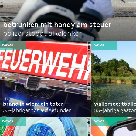
betrunken mit handy am steuer
polizei stoppt alkolenker
© joerg lantelme / shutterstock.com
brand in wien: ein toter
wallersee: tödli
55-jähriger tot aufgefunden
85-jährige gesto