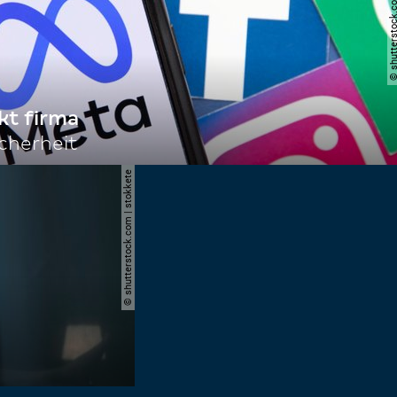
© shutterstock.com | i
kt firma
cherheit
© shutterstock.com | stokkete