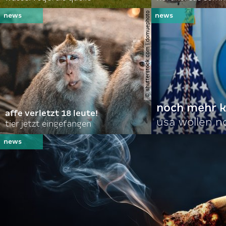
© shutterstock.com | domuephoto
noch mehr k
affe verletzt 18 leute!
usa wollen 
tier jetzt eingefangen