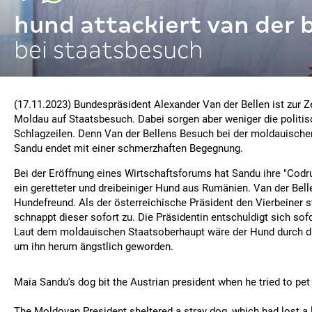
hund attackiert van der 
bei staatsbesuch
(17.11.2023) Bundespräsident Alexander Van der Bellen ist zur Ze
Moldau auf Staatsbesuch. Dabei sorgen aber weniger die politi
Schlagzeilen. Denn Van der Bellens Besuch bei der moldauische
Sandu endet mit einer schmerzhaften Begegnung.
Bei der Eröffnung eines Wirtschaftsforums hat Sandu ihre "Codru
ein geretteter und dreibeiniger Hund aus Rumänien. Van der Belle
Hundefreund. Als der österreichische Präsident den Vierbeiner s
schnappt dieser sofort zu. Die Präsidentin entschuldigt sich sofo
Laut dem moldauischen Staatsoberhaupt wäre der Hund durch d
um ihn herum ängstlich geworden.
Maia Sandu's dog bit the Austrian president when he tried to pet 
The Moldovan President sheltered a stray dog, which had lost a l