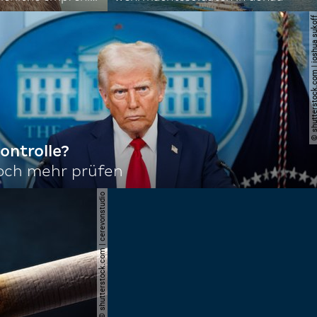
© shutterstock.com | joshu
ontrolle?
noch mehr prüfen
© shutterstock.com | cerevonstudio