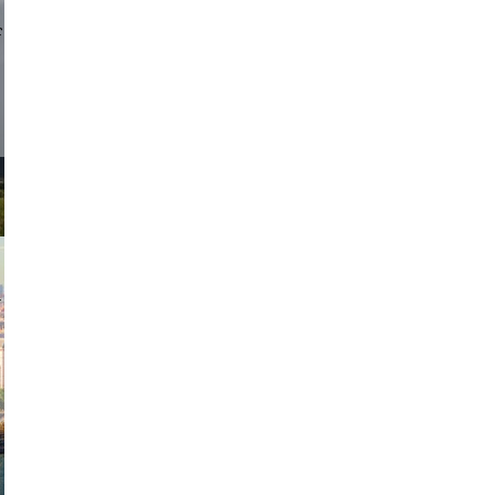
d sirlin
exanton