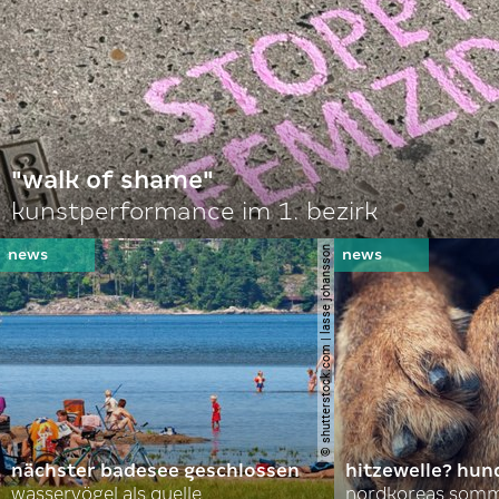
"walk of shame"
kunstperformance im 1. bezirk
© shutterstock.com | lasse johansson
nächster badesee geschlossen
hitzewelle? hund
wasservögel als quelle