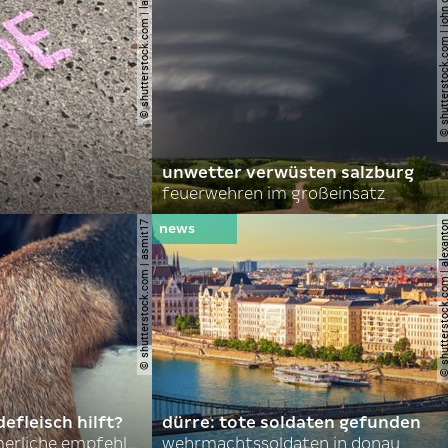
© shutterstock.com | lauraapl
© shutterstock.com | john 
unwetter verwüsten salzburg
feuerwehren im großeinsatz
© shutterstock.com | asmit17
© shutterstock.com | al
efleisch hilft?
dürre: tote soldaten gefunden
nordkoreas sommerliche empfehlungen
wehrmachtssoldaten in donau