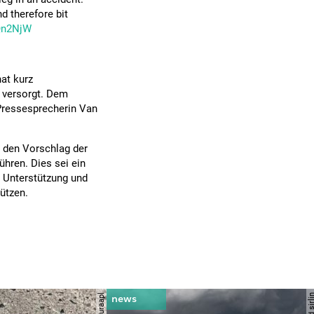
d therefore bit
Qn2NjW
at kurz
 versorgt. Dem
 Pressesprecherin Van
r den Vorschlag der
hren. Dies sei ein
e Unterstützung und
ützen.