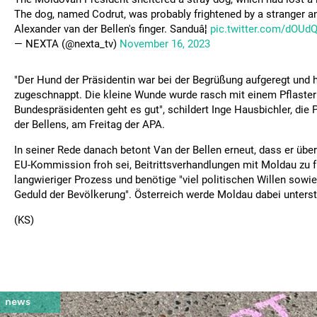
The dog, named Codrut, was probably frightened by a stranger an
Alexander van der Bellen's finger. Sanduâ¦
pic.twitter.com/dOUd
— NEXTA (@nexta_tv)
November 16, 2023
"Der Hund der Präsidentin war bei der Begrüßung aufgeregt und h
zugeschnappt. Die kleine Wunde wurde rasch mit einem Pflaster
Bundespräsidenten geht es gut", schildert Inge Hausbichler, die
der Bellens, am Freitag der APA.
In seiner Rede danach betont Van der Bellen erneut, dass er übe
EU-Kommission froh sei, Beitrittsverhandlungen mit Moldau zu fü
langwieriger Prozess und benötige "viel politischen Willen sowi
Geduld der Bevölkerung". Österreich werde Moldau dabei unterst
(KS)