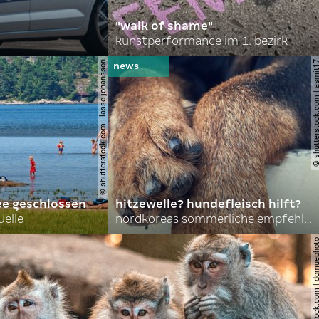
"walk of shame"
kunstperformance im 1. bezirk
© shutterstock.com | lasse johansson
© shutterstock.com | 
ee geschlossen
hitzewelle? hundefleisch hilft?
uelle
nordkoreas sommerliche empfehlungen
© shutterstock.com | do