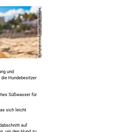
© shutterstock.com | vibe images
ung und
 die Hundebesitzer
sches Süßwasser für
as sich leicht
dabschnitt auf
en, um den Hund zu