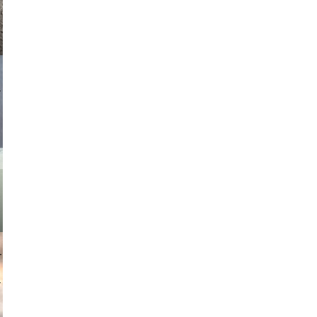
asmit17
muephoto