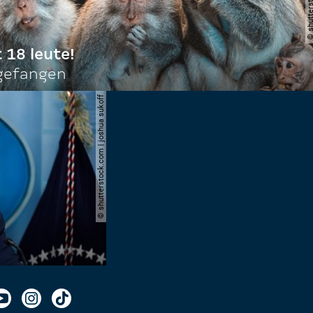
t 18 leute!
ngefangen
© shutterstock.com | joshua sukoff