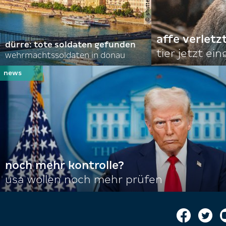
affe verletz
dürre: tote soldaten gefunden
tier jetzt ei
wehrmachtssoldaten in donau
noch mehr kontrolle?
usa wollen noch mehr prüfen