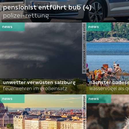
pensionist entführt bub (4)
polizei-rettung
© shutterstock.com | john d sirlin
unwetter verwüsten salzburg
nächster bades
feuerwehren im großeinsatz
wasservögel als q
© shutterstock.com | alexanton