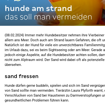
hunde am strand
das soll man vermeiden
(08.02.2024) Immer mehr Hundebesitzer nehmen ihre Vierbeiner m
allem ans Meer. Doch auch am Strand lauern Gefahren, die oft u
Natürlich ist der Hund für viele ein unverzichtbares Familienmit
im Urlaub dazu, sei es beim Sightseeing oder am Meer. Gerade a
jedoch einige Aspekte, auf die Hundebesitzer achten sollen, da
nicht zum Alptraum wird. Der Sand wird dabei oft als potenziell
übersehen.
sand fressen
Hunde dürfen gerne buddeln, spielen und sich im Sand vergnügen
von Sand sollte man vermeiden. Tierärztin Laura Plyforth warnt,
Verschlucken von Sand bei Haustieren zu Darmverstopfungen u
gesundheitlichen Problemen führen kann.