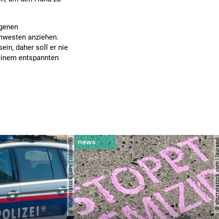
igenen
mwesten anziehen.
in, daher soll er nie
einem entspannten
© shutterstock.com | robson90
© shutterstock.com | l