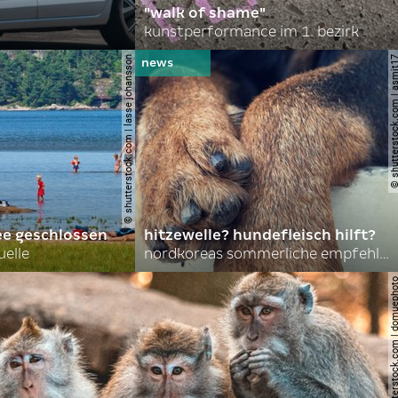
"walk of shame"
kunstperformance im 1. bezirk
© shutterstock.com | lasse johansson
© shutterstock.com | 
ee geschlossen
hitzewelle? hundefleisch hilft?
uelle
nordkoreas sommerliche empfehlungen
© shutterstock.com | do