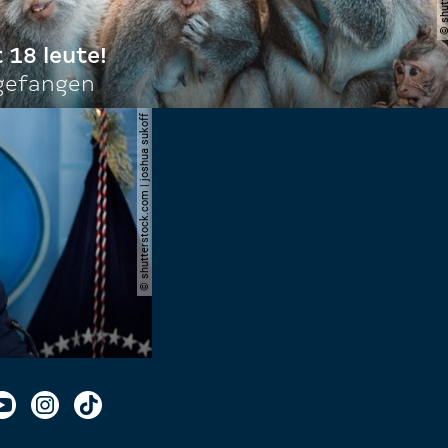
t 18 leute!
ngefangen
© shutterstock.com | joshua sukoff