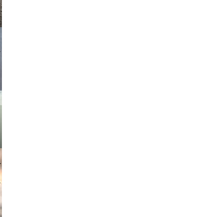
asmit17
muephoto