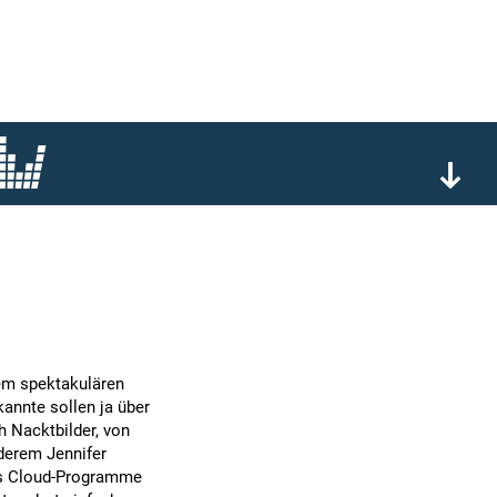
em spektakulären
annte sollen ja über
h Nacktbilder, von
derem Jennifer
ass Cloud-Programme