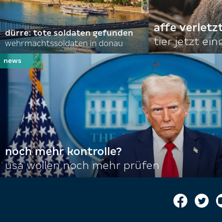
affe verletz
dürre: tote soldaten gefunden
tier jetzt ei
wehrmachtssoldaten in donau
noch mehr kontrolle?
usa wollen noch mehr prüfen