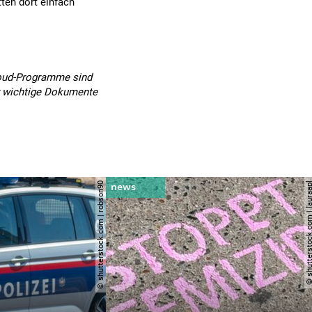
ten dort einfach
Cloud-Programme sind
er wichtige Dokumente
© shutterstock.com | robson90
© shutterstock.com | l