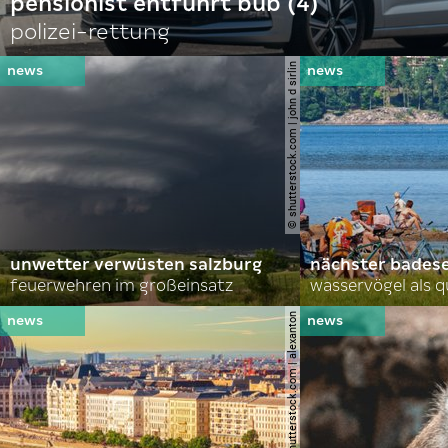
pensionist entführt bub (4)
polizei-rettung
© shutterstock.com | john d sirlin
unwetter verwüsten salzburg
nächster bades
feuerwehren im großeinsatz
wasservögel als q
© shutterstock.com | alexanton