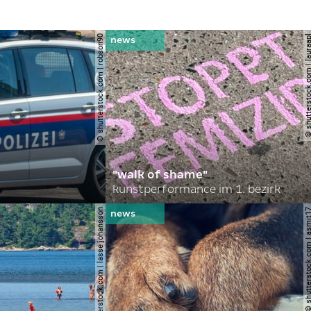
© shutterstock.com | robson90
© shutterstock.com | l
"walk of shame"
kunstperformance im 1. bezirk
© shutterstock.com | lasse johansson
© shutterstock.com | 