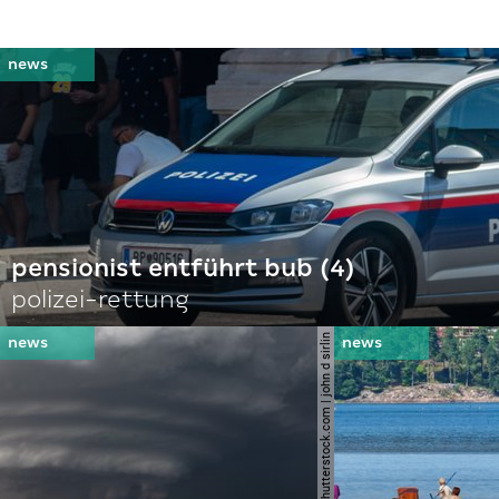
pensionist entführt bub (4)
polizei-rettung
© shutterstock.com | john d sirlin