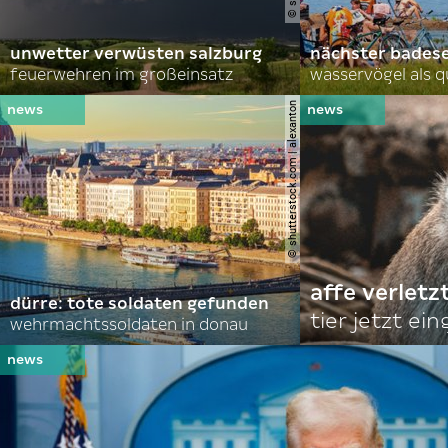
unwetter verwüsten salzburg
nächster bades
feuerwehren im großeinsatz
wasservögel als q
© shutterstock.com | alexanton
affe verletz
dürre: tote soldaten gefunden
tier jetzt ei
wehrmachtssoldaten in donau