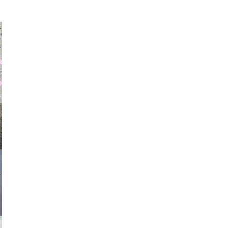
auraapl
asmit17