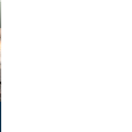
muephoto