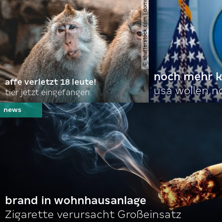
© shutterstock.com | domuephoto
noch mehr k
affe verletzt 18 leute!
usa wollen 
tier jetzt eingefangen
brand in wohnhausanlage
Zigarette verursacht Großeinsatz