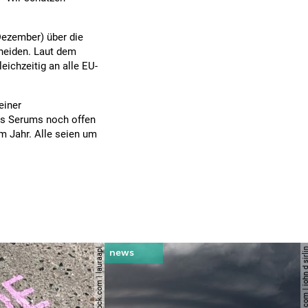
Dezember) über die
heiden. Laut dem
ichzeitig an alle EU-
einer
es Serums noch offen
em Jahr. Alle seien um
© shutterstock.com | lauraapl
© shutterstock.com | john 