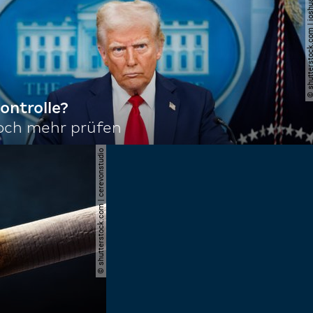
© shutterstock.com | joshu
ontrolle?
noch mehr prüfen
© shutterstock.com | cerevonstudio