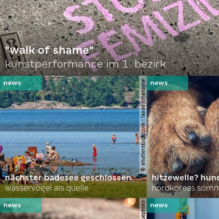
"walk of shame"
kunstperformance im 1. bezirk
© shutterstock.com | lasse johansson
nächster badesee geschlossen
hitzewelle? hund
wasservögel als quelle