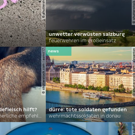
unwetter verwüsten salzburg
feuerwehren im großeinsatz
© shutterstock.com | asmit17
© shutterstock.com | al
efleisch hilft?
dürre: tote soldaten gefunden
nordkoreas sommerliche empfehlungen
wehrmachtssoldaten in donau