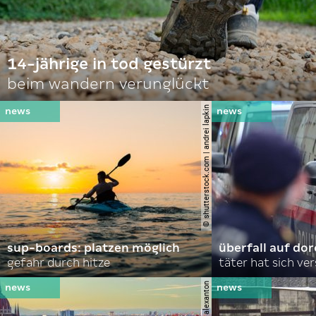
14-jährige in tod gestürzt
beim wandern verunglückt
© shutterstock.com | andrei lapkin
sup-boards: platzen möglich
überfall auf d
gefahr durch hitze
täter hat sich ve