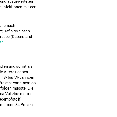
 und ausgewerteten
e Infektionen mit den
lle nach
; Definition nach
gruppe (Datenstand
th
udien und somit als
le Altersklassen
 18- bis 59-Jährigen
Prozent vor einem so
rfolgen musste. Die
rna-Vakzine mit mehr
ag-Impfstoff
mit rund 84 Prozent