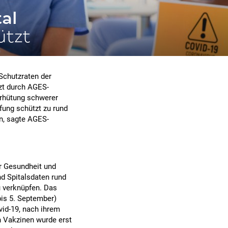
al
ützt
Schutzraten der
tzt durch AGES-
erhütung schwerer
fung schützt zu rund
n, sagte AGES-
ür Gesundheit und
nd Spitalsdaten rund
u verknüpfen. Das
bis 5. September)
vid-19, nach ihrem
n Vakzinen wurde erst