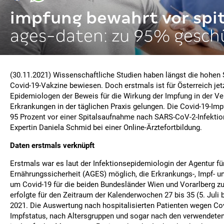
impfung bewahrt vor spit
ages-daten: zu 95% gesch
(30.11.2021) Wissenschaftliche Studien haben längst die hohen 
Covid-19-Vakzine bewiesen. Doch erstmals ist für Österreich je
Epidemiologen der Beweis für die Wirkung der Impfung in der V
Erkrankungen in der täglichen Praxis gelungen. Die Covid-19-Imp
95 Prozent vor einer Spitalsaufnahme nach SARS-CoV-2-Infektio
Expertin Daniela Schmid bei einer Online-Ärztefortbildung.
Daten erstmals verknüpft
Erstmals war es laut der Infektionsepidemiologin der Agentur f
Ernährungssicherheit (AGES) möglich, die Erkrankungs-, Impf- u
um Covid-19 für die beiden Bundesländer Wien und Vorarlberg z
erfolgte für den Zeitraum der Kalenderwochen 27 bis 35 (5. Juli 
2021. Die Auswertung nach hospitalisierten Patienten wegen Co
Impfstatus, nach Altersgruppen und sogar nach den verwendete