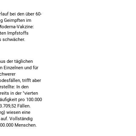
auf bei den über 60-
dig Geimpften im
Moderna-Vakzine:
ten Impfstoffs
as schwächer.
aus der täglichen
n Einzelnen und für
schwerer
esfällen, trifft aber
stellte: In den
its in der "vierten
äufigkeit pro 100.000
.709,52 Fällen.
ng) wiesen eine
auf. Vollständig
 100.000 Menschen.