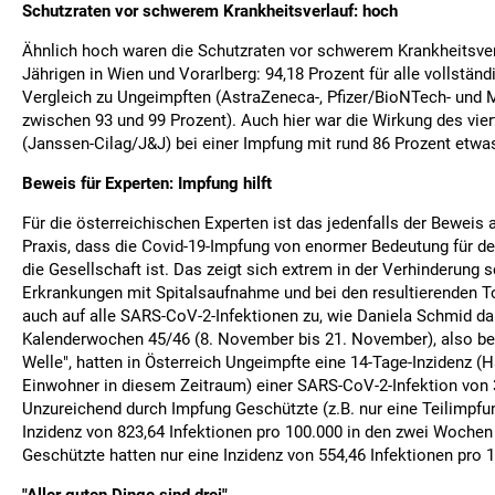
Schutzraten vor schwerem Krankheitsverlauf: hoch
Ähnlich hoch waren die Schutzraten vor schwerem Krankheitsverl
Jährigen in Wien und Vorarlberg: 94,18 Prozent für alle vollstän
Vergleich zu Ungeimpften (AstraZeneca-, Pfizer/BioNTech- und 
zwischen 93 und 99 Prozent). Auch hier war die Wirkung des vier
(Janssen-Cilag/J&J) bei einer Impfung mit rund 86 Prozent etw
Beweis für Experten: Impfung hilft
Für die österreichischen Experten ist das jedenfalls der Beweis 
Praxis, dass die Covid-19-Impfung von enormer Bedeutung für de
die Gesellschaft ist. Das zeigt sich extrem in der Verhinderung 
Erkrankungen mit Spitalsaufnahme und bei den resultierenden Tod
auch auf alle SARS-CoV-2-Infektionen zu, wie Daniela Schmid dar
Kalenderwochen 45/46 (8. November bis 21. November), also bere
Welle", hatten in Österreich Ungeimpfte eine 14-Tage-Inzidenz (H
Einwohner in diesem Zeitraum) einer SARS-CoV-2-Infektion von 3
Unzureichend durch Impfung Geschützte (z.B. nur eine Teilimpfu
Inzidenz von 823,64 Infektionen pro 100.000 in den zwei Wochen 
Geschützte hatten nur eine Inzidenz von 554,46 Infektionen pro