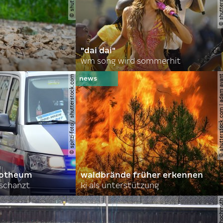
"dai dai"
wm song wird sommerhit
© spitzi-foto / shutterstock.com
© shutterstock.com | ad
orotheum
waldbrände früher erkennen
rschanzt
ki als unterstützung