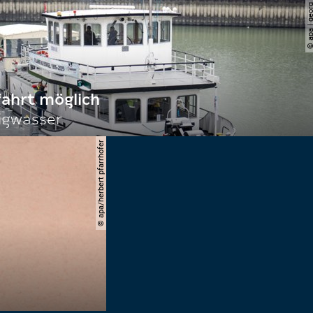
© apa | georg ho
fahrt möglich
igwasser
© apa/herbert pfarrhofer