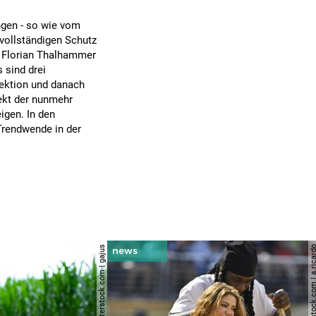
ngen - so wie vom
 vollständigen Schutz
ge Florian Thalhammer
 sind drei
fektion und danach
fekt der nunmehr
igen. In den
Trendwende in der
© shutterstock.com | gajus
© shutterstock.com | a.