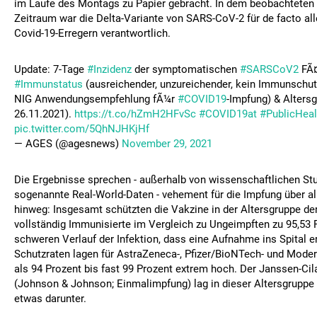
im Laufe des Montags zu Papier gebracht. In dem beobachteten
Zeitraum war die Delta-Variante von SARS-CoV-2 für de facto all
Covid-19-Erregern verantwortlich.
Update: 7-Tage
#Inzidenz
der symptomatischen
#SARSCoV2
FÃ¤
#Immunstatus
(ausreichender, unzureichender, kein Immunschutz
NIG Anwendungsempfehlung fÃ¼r
#COVID19
-Impfung) & Alters
26.11.2021).
https://t.co/hZmH2HFvSc
#COVID19at
#PublicHeal
pic.twitter.com/5QhNJHKjHf
— AGES (@agesnews)
November 29, 2021
Die Ergebnisse sprechen - außerhalb von wissenschaftlichen St
sogenannte Real-World-Daten - vehement für die Impfung über al
hinweg: Insgesamt schützten die Vakzine in der Altersgruppe der
vollständig Immunisierte im Vergleich zu Ungeimpften zu 95,53 
schweren Verlauf der Infektion, dass eine Aufnahme ins Spital e
Schutzraten lagen für AstraZeneca-, Pfizer/BioNTech- und Mode
als 94 Prozent bis fast 99 Prozent extrem hoch. Der Janssen-Cil
(Johnson & Johnson; Einmalimpfung) lag in dieser Altersgruppe 
etwas darunter.