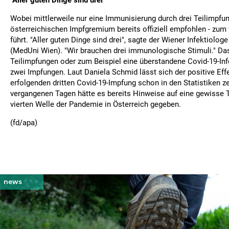
"Aller guten Dinge sind drei"
Wobei mittlerweile nur eine Immunisierung durch drei Teilimpfu
österreichischen Impfgremium bereits offiziell empfohlen - zum
führt. "Aller guten Dinge sind drei", sagte der Wiener Infektiolo
(MedUni Wien). "Wir brauchen drei immunologische Stimuli." Das
Teilimpfungen oder zum Beispiel eine überstandene Covid-19-In
zwei Impfungen. Laut Daniela Schmid lässt sich der positive Ef
erfolgenden dritten Covid-19-Impfung schon in den Statistiken ze
vergangenen Tagen hätte es bereits Hinweise auf eine gewisse 
vierten Welle der Pandemie in Österreich gegeben.
(fd/apa)