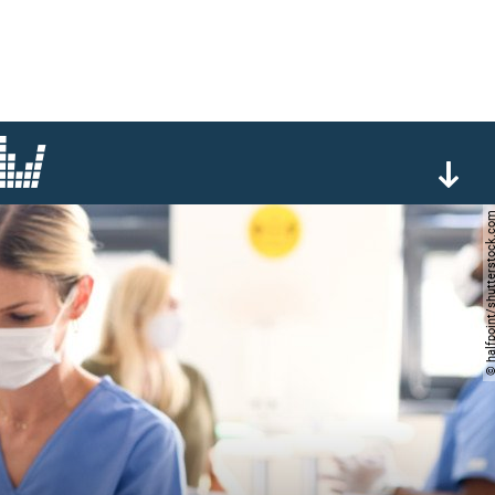
© halfpoint/shutterst