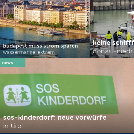
© shutterstock.com | alexanton
keine schiff
budapest muss strom sparen
donau-niedr
wassermangel extrem
sos-kinderdorf: neue vorwürfe
in tirol