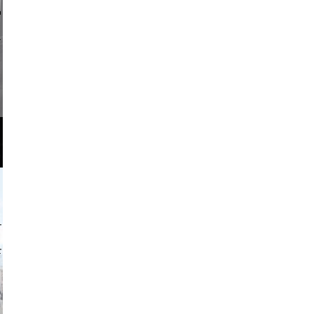
li _ mis
o and video