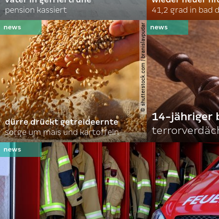
pension kassiert
41,2 grad in bad
© shutterstock.com | branislavpudar
14-jähriger 
dürre drückt getreideernte
terrorverdäc
sorge um mais und kartoffeln