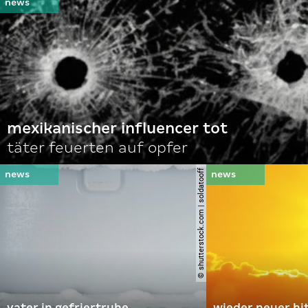
mexikanischer influencer tot
täter feuerten auf opfer
© shutterstock.com | soldatooff
vater in gefriertruhe
wieder neuer hi