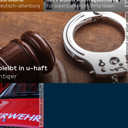
 deutsch-altenburg
für eigentümergeführte läden
© shutterstock.com | billi
bleibt in u-haft
htiger
© shutterstock.com | kittyfly