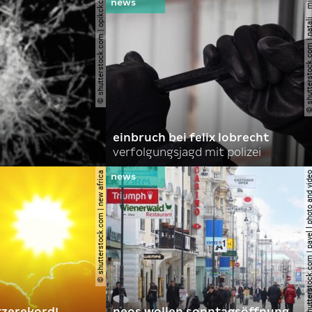
© shutterstock.com | opikckck
© shutterstock.com | nata
einbruch bei felix lobrecht
verfolgungsjagd mit polizei
© shutterstock.com | new africa
© shutterstock.com | pavel l phot
tzerekord!
neos wollen sonntagsöffnung