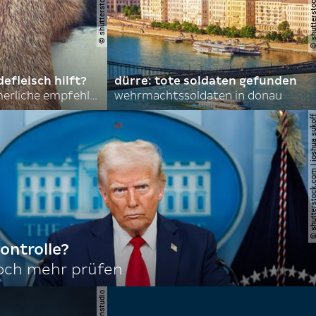
efleisch hilft?
dürre: tote soldaten gefunden
nordkoreas sommerliche empfehlungen
wehrmachtssoldaten in donau
© shutterstock.com | joshu
ontrolle?
noch mehr prüfen