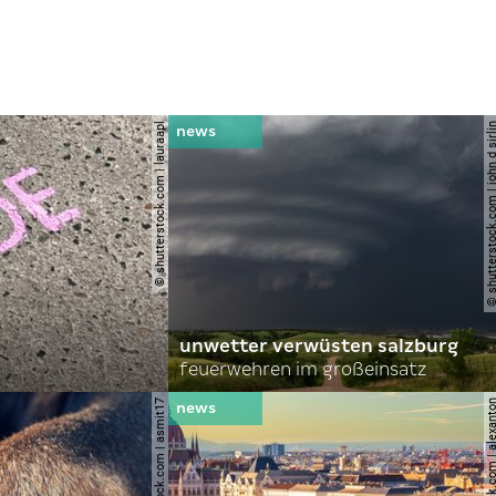
© shutterstock.com | lauraapl
© shutterstock.com | john 
unwetter verwüsten salzburg
feuerwehren im großeinsatz
© shutterstock.com | asmit17
© shutterstock.com | al