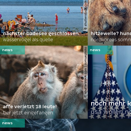
© shutterstock.com | lasse johansson
nächster badesee geschlossen
hitzewelle? hund
wasservögel als quelle
© shutterstock.com | domuephoto
noch mehr k
affe verletzt 18 leute!
usa wollen 
tier jetzt eingefangen