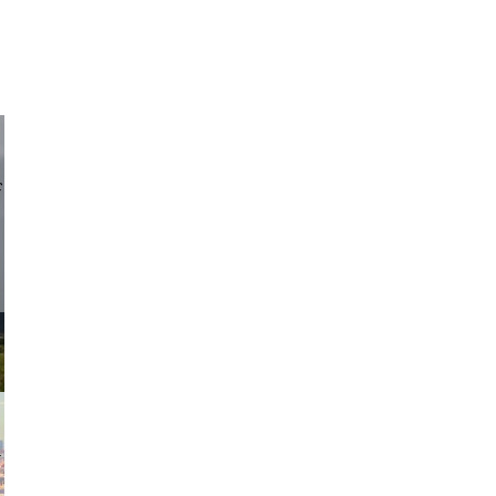
d sirlin
exanton