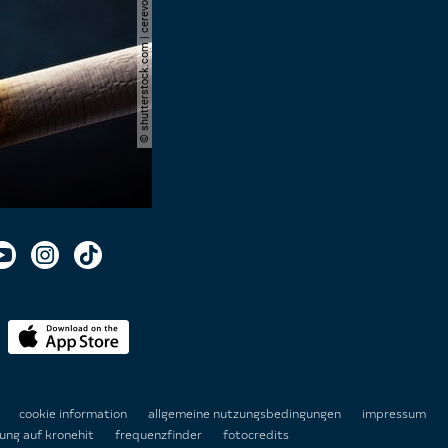
© shutterstock.com | cerevonstudio
n
cookie information
allgemeine nutzungsbedingungen
impressum
ung auf kronehit
frequenzfinder
fotocredits