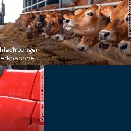
© shutterstock.com | 
chlachtungen
terknappheit
© joerg lantelme / shutterstock.com