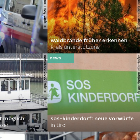
© spitzi-foto / shutterstock.com
© shutterstock.com | ad
waldbrände früher erkennen
ki als unterstützung
© apa | georg hochmuth
© apa/herbert pfar
rt möglich
sos-kinderdorf: neue vorwürfe
sser
in tirol