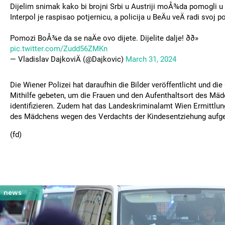
Dijelim snimak kako bi brojni Srbi u Austriji moÅ¾da pomogli u
Interpol je raspisao potjernicu, a policija u BeÄu veÄ radi svoj p
Pomozi BoÅ¾e da se naÄe ovo dijete. Dijelite dalje! ðð»
pic.twitter.com/Zudd56ZMKn
— Vladislav DajkoviÄ (@Dajkovic)
March 31, 2024
Die Wiener Polizei hat daraufhin die Bilder veröffentlicht und die
Mithilfe gebeten, um die Frauen und den Aufenthaltsort des Mä
identifizieren. Zudem hat das Landeskriminalamt Wien Ermittlun
des Mädchens wegen des Verdachts der Kindesentziehung auf
(fd)