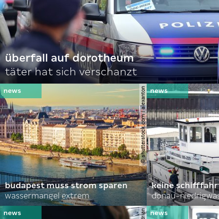
überfall auf dorotheum
täter hat sich verschanzt
© shutterstock.com | alexanton
budapest muss strom sparen
keine schifffah
wassermangel extrem
donau-niedrigwa