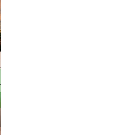
am avant
rhofer