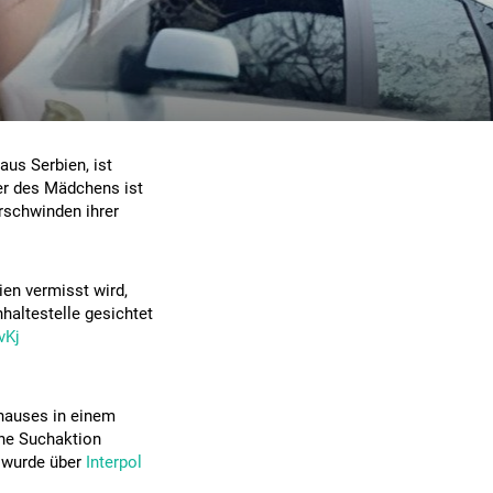
aus Serbien, ist
er des Mädchens ist
rschwinden ihrer
en vermisst wird,
haltestelle gesichtet
vKj
hauses in einem
che Suchaktion
 wurde über
Interpol