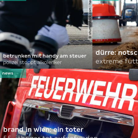
© shutterstock.com | hadrian
dürre: nots
betrunken mit handy am steuer
extreme fut
polizei stoppt alkolenker
brand in wien: ein toter