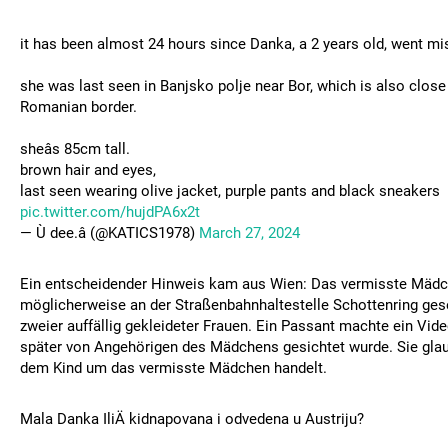
it has been almost 24 hours since Danka, a 2 years old, went mi
she was last seen in Banjsko polje near Bor, which is also close
Romanian border.
sheâs 85cm tall.
brown hair and eyes,
last seen wearing olive jacket, purple pants and black sneakers
pic.twitter.com/hujdPA6x2t
— Ù dee.â (@KATICS1978)
March 27, 2024
Ein entscheidender Hinweis kam aus Wien: Das vermisste Mäd
möglicherweise an der Straßenbahnhaltestelle Schottenring gese
zweier auffällig gekleideter Frauen. Ein Passant machte ein Vide
später von Angehörigen des Mädchens gesichtet wurde. Sie glau
dem Kind um das vermisste Mädchen handelt.
Mala Danka IliÄ kidnapovana i odvedena u Austriju?