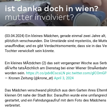
ist danka doch in wien?
mutter involviert?
(03.04.2024) Ein kleines Mädchen, gerade einmal zwei Jahre alt, 
plötzlich verschwunden. Die Umstände sind mysteriös, die Mutt
unauffindbar, und es gibt Verdachtsmomente, dass sie in das Ve
Tochter verwickelt sein könnte.
Ein kleines MÃ¤dchen (2) das seit vergangener Woche aus Serbi
dÃ¼rfte tatsÃ¤chlich am Dienstag bei einer Wiener StraÃenbahn
worden sein.
https://t.co/pdv8CscsLN
pic.twitter.com/glCOmGF
— Kronen Zeitung (@krone_at)
April 3, 2024
Das Mädchen verschwand plötzlich aus dem Garten ihres Eltern
kleinen Ort nahe der Stadt Bor. Daraufhin wurde eine umfangrei
gestartet, und ein Fahndungsaufruf mit dem Foto des Mädchens
verbreitet.