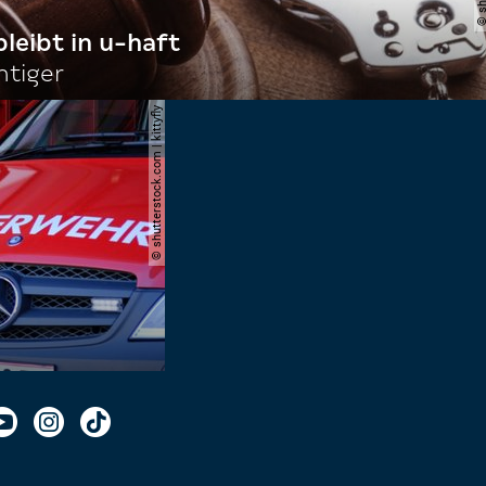
bleibt in u-haft
htiger
© shutterstock.com | kittyfly