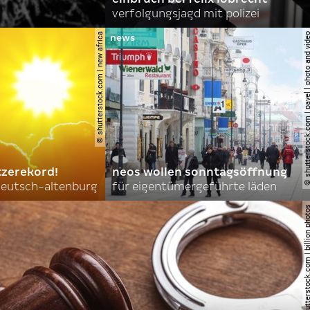
verfolgungsjagd mit polizei
© shutterstock.com | new africa
© shutterstock.com | pavel l phot
tzerekord!
neos wollen sonntagsöffnung
 deutsch-altenburg
für eigentümergeführte läden
© shutterstock.com | billi