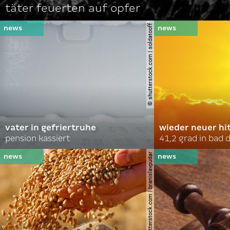
täter feuerten auf opfer
© shutterstock.com | soldatooff
vater in gefriertruhe
wieder neuer hi
pension kassiert
41,2 grad in bad
© shutterstock.com | branislavpudar