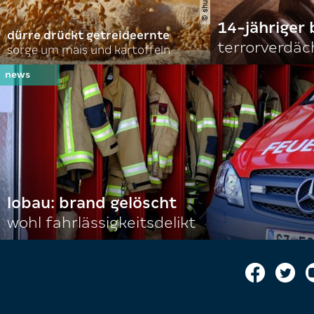
14-jähriger 
dürre drückt getreideernte
terrorverdäc
sorge um mais und kartoffeln
lobau: brand gelöscht
wohl fahrlässigkeitsdelikt