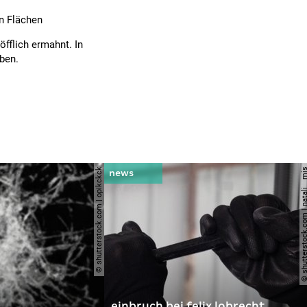
n Flächen
öfflich ermahnt. In
eben.
© shutterstock.com | opikckck
© shutterstock.com | nata
einbruch bei felix lobrecht