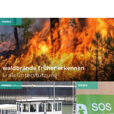
waldbrände früher erkennen
ki als unterstützung
© apa | georg hochmuth