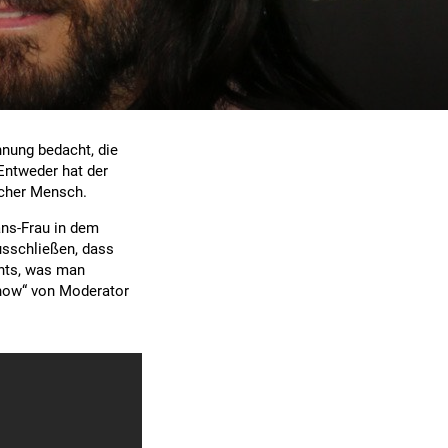
hnung bedacht, die
Entweder hat der
licher Mensch.
ans-Frau in dem
usschließen, dass
chts, was man
 Show“ von Moderator