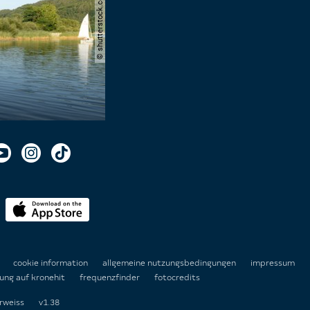
© shutterstock.com | simlinger
n
cookie information
allgemeine nutzungsbedingungen
impressum
ung auf kronehit
frequenzfinder
fotocredits
rweiss
v1.38