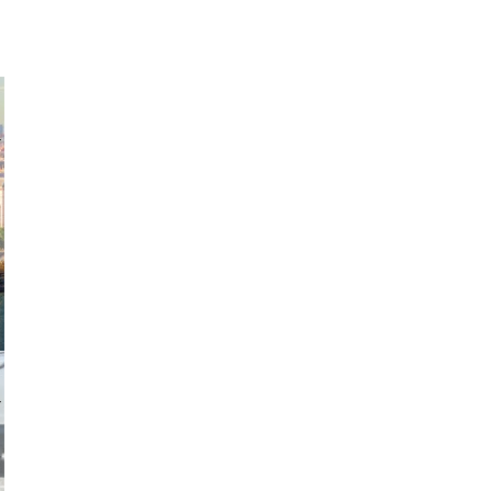
exanton
hadrian