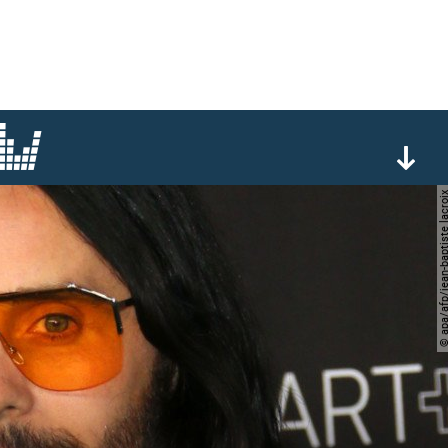
© apa/afp/jean-baptiste