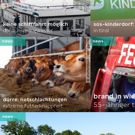
keine schifffahrt möglich
sos-kinderdorf:
donau-niedrigwasser
in tirol
© shutterstock.com | parilov
brand in wie
dürre: notschlachtungen
55-jähriger 
extreme futterknappheit