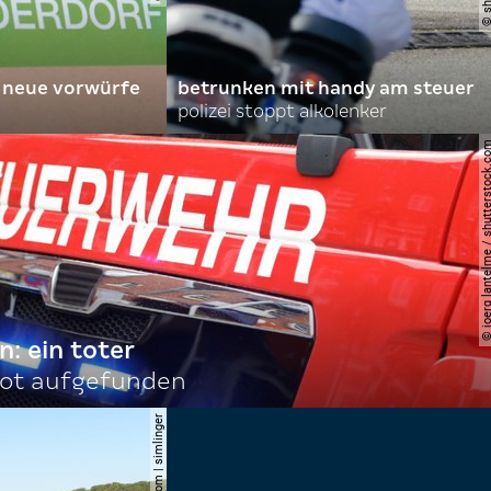
 neue vorwürfe
betrunken mit handy am steuer
polizei stoppt alkolenker
© joerg lantelme / shutter
n: ein toter
tot aufgefunden