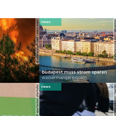
© shutterstock.com | adam avant
© shutterstock.com | al
budapest muss strom sparen
wassermangel extrem
© apa/herbert pfarrhofer
© shutterstock.com | 