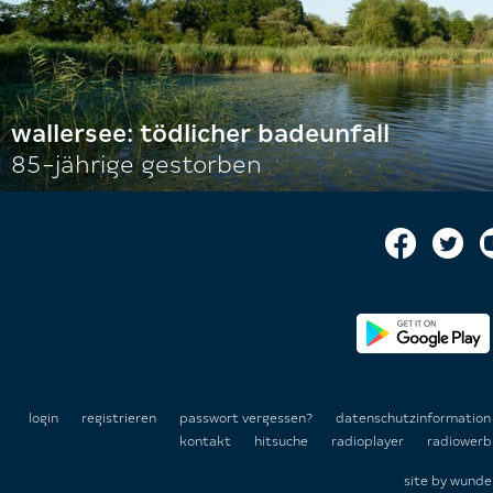
wallersee: tödlicher badeunfall
85-jährige gestorben
login
registrieren
passwort vergessen?
datenschutzinformatio
kontakt
hitsuche
radioplayer
radiowerb
site by
wunde