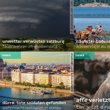
© shutterstock.com | john d sirlin
unwetter verwüsten salzburg
nächster bades
feuerwehren im großeinsatz
wasservögel als q
© shutterstock.com | alexanton
affe verletz
dürre: tote soldaten gefunden
tier jetzt ei
wehrmachtssoldaten in donau