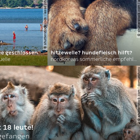
© shutterstock.com | lasse johansson
© shutterstock.com | 
ee geschlossen
hitzewelle? hundefleisch hilft?
uelle
nordkoreas sommerliche empfehlungen
© shutterstock.com | do
t 18 leute!
ngefangen