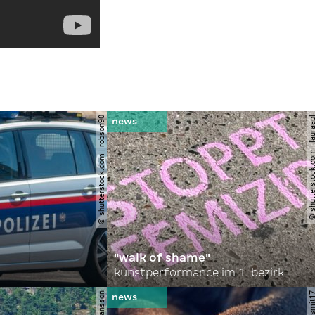
© shutterstock.com | robson90
© shutterstock.com | l
"walk of shame"
kunstperformance im 1. bezirk