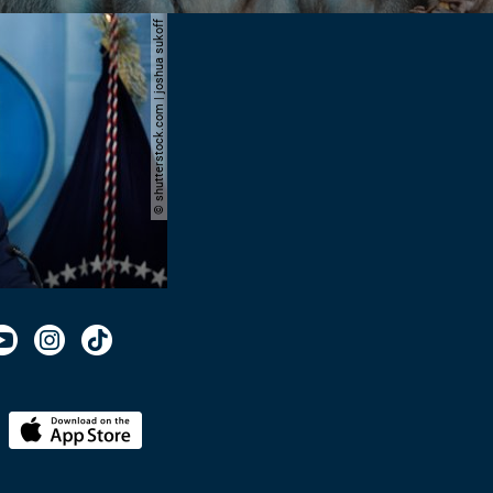
© shutterstock.com | joshua sukoff