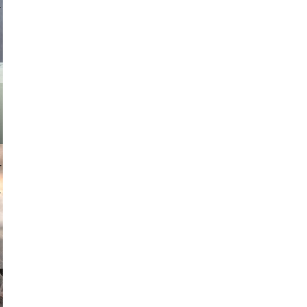
asmit17
muephoto