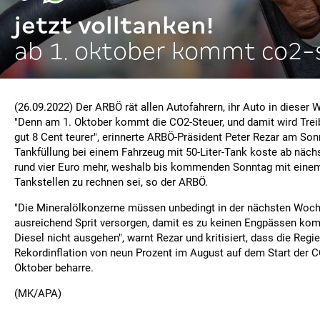
jetzt volltanken!
ab 1. oktober kommt co2-
(26.09.2022) Der ARBÖ rät allen Autofahrern, ihr Auto in dieser 
"Denn am 1. Oktober kommt die CO2-Steuer, und damit wird Treib
gut 8 Cent teurer", erinnerte ARBÖ-Präsident Peter Rezar am Son
Tankfüllung bei einem Fahrzeug mit 50-Liter-Tank koste ab nä
rund vier Euro mehr, weshalb bis kommenden Sonntag mit einem
Tankstellen zu rechnen sei, so der ARBÖ.
"Die Mineralölkonzerne müssen unbedingt in der nächsten Woche
ausreichend Sprit versorgen, damit es zu keinen Engpässen ko
Diesel nicht ausgehen", warnt Rezar und kritisiert, dass die Regie
Rekordinflation von neun Prozent im August auf dem Start der 
Oktober beharre.
(MK/APA)