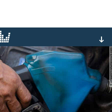
© jittawit21/shutterst