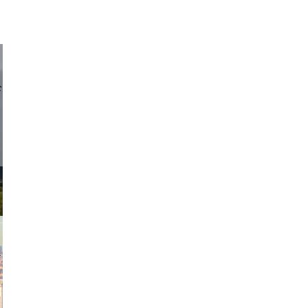
d sirlin
exanton