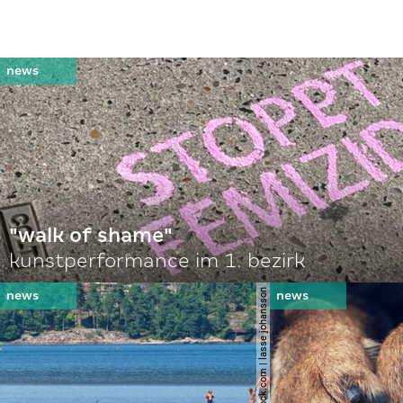
"walk of shame"
kunstperformance im 1. bezirk
© shutterstock.com | lasse johansson