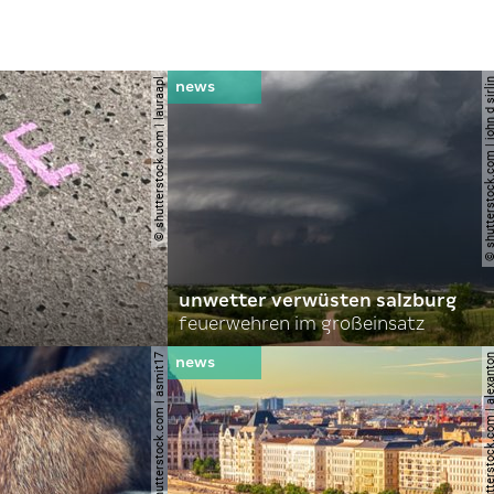
© shutterstock.com | lauraapl
© shutterstock.com | john 
unwetter verwüsten salzburg
feuerwehren im großeinsatz
© shutterstock.com | asmit17
© shutterstock.com | al