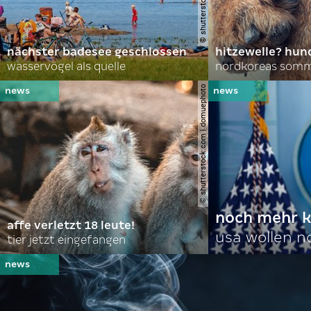
nächster badesee geschlossen
hitzewelle? hund
wasservögel als quelle
© shutterstock.com | domuephoto
noch mehr k
affe verletzt 18 leute!
usa wollen 
tier jetzt eingefangen