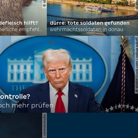
efleisch hilft?
dürre: tote soldaten gefunden
nordkoreas sommerliche empfehlungen
wehrmachtssoldaten in donau
© shutterstock.com | joshu
ontrolle?
noch mehr prüfen