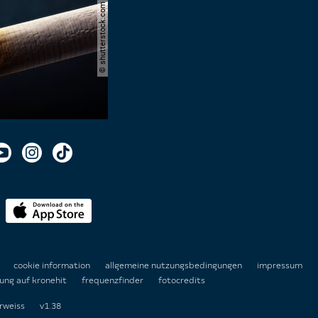
© shutterstock.com | cerevonstudio
n
cookie information
allgemeine nutzungsbedingungen
impressum
ung auf kronehit
frequenzfinder
fotocredits
rweiss
v1.38