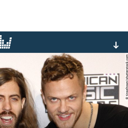
© tinseltown/shutterst