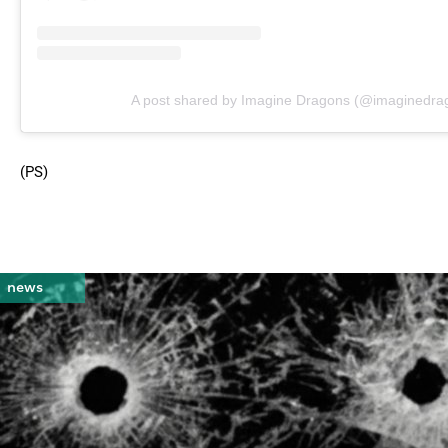
A post shared by Imagine Dragons (@imaginedra
(PS)