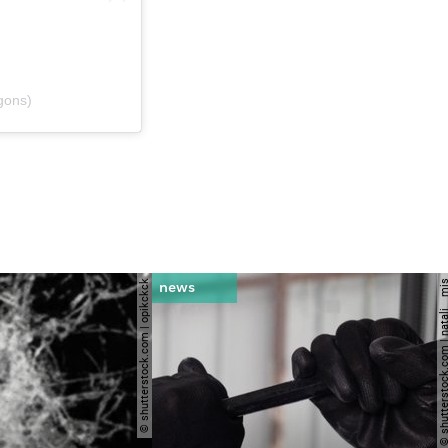
gons)
© shutterstock.com | opikckck
© shutterstock.com | nata