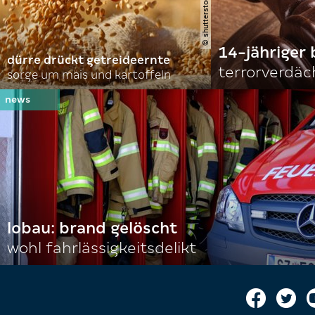
14-jähriger 
dürre drückt getreideernte
terrorverdäc
sorge um mais und kartoffeln
lobau: brand gelöscht
wohl fahrlässigkeitsdelikt