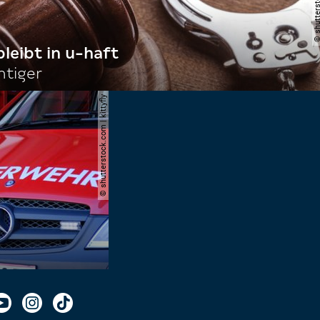
bleibt in u-haft
htiger
© shutterstock.com | kittyfly