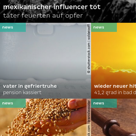
mexikanischer influencer tot
täter feuerten auf opfer
© shutterstock.com | soldatooff
vater in gefriertruhe
wieder neuer hi
pension kassiert
41,2 grad in bad
© shutterstock.com | branislavpudar