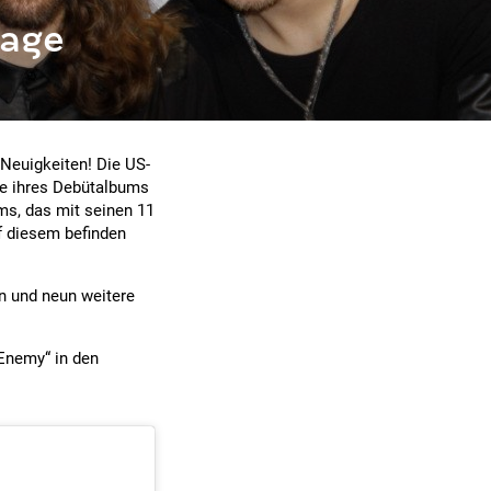
lage
 Neuigkeiten! Die US-
e ihres Debütalbums
ums, das mit seinen 11
f diesem befinden
n und neun weitere
„Enemy“ in den