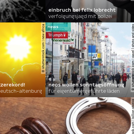
einbruch bei felix lobrecht
verfolgungsjagd mit polizei
© shutterstock.com | new africa
© shutterstock.com | pavel l phot
tzerekord!
neos wollen sonntagsöffnung
 deutsch-altenburg
für eigentümergeführte läden
© shutterstock.com | billi