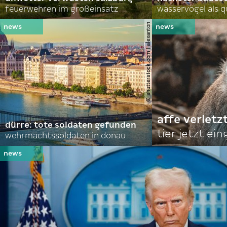
feuerwehren im großeinsatz
wasservögel als q
© shutterstock.com | alexanton
affe verletz
dürre: tote soldaten gefunden
tier jetzt ei
wehrmachtssoldaten in donau