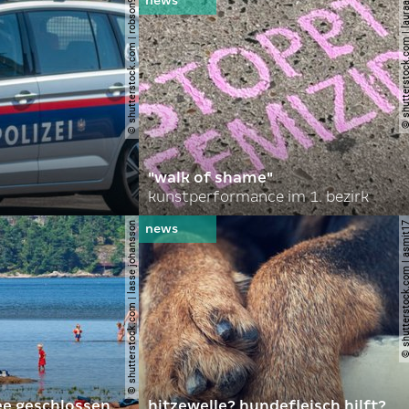
© shutterstock.com | robson90
© shutterstock.com | l
"walk of shame"
kunstperformance im 1. bezirk
© shutterstock.com | lasse johansson
© shutterstock.com | 
ee geschlossen
hitzewelle? hundefleisch hilft?