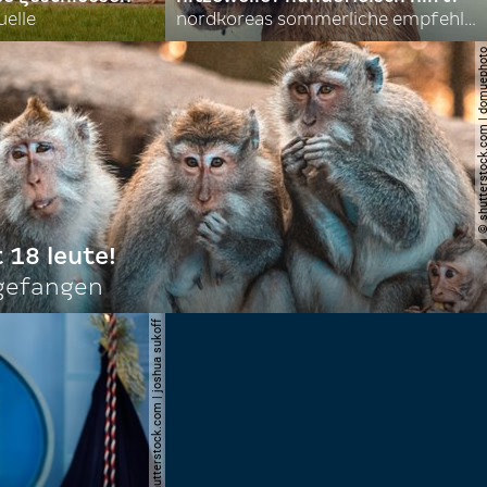
uelle
nordkoreas sommerliche empfehlungen
© shutterstock.com | do
t 18 leute!
ngefangen
© shutterstock.com | joshua sukoff