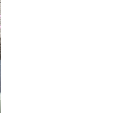
auraapl
asmit17