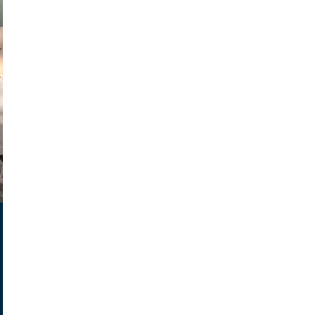
muephoto