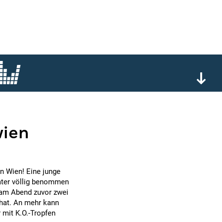
wien
n Wien! Eine junge
Vater völlig benommen
n am Abend zuvor zwei
hat. An mehr kann
r mit K.O.-Tropfen