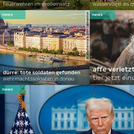
feuerwehren im großeinsatz
wasservögel als q
© shutterstock.com | alexanton
affe verletz
dürre: tote soldaten gefunden
tier jetzt ei
wehrmachtssoldaten in donau