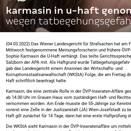
karmasin in u-haft gen
wegen tatbegehungsgefah
(04.03.2022) Das Wiener Landesgericht für Strafsachen hat am F
Mittwoch festgenommene Meinungsforscherin und frühere ÖVP-
Sophie Karmasin die U-Haft verhängt. Das teilte Gerichtsspreche
Salzborn der APA mit. Als Haftgrund wurde Tatbegehungsgefa
gab das Landesgericht einem Ansinnen der Wirtschafts- und
Korruptionsstaatsanwaltschaft (WKStA) Folge, die am Freitag di
Haft schriftlich beantragt hatte.
Karmasin, die eine zentrale Rolle in der ÖVP-Inseraten-Affäre ges
ab 14.00 Uhr im Grauen Haus vom zuständigen Haft- und Rechtsc
vernommen worden. Am Ende musste die 55-Jährige zur Kenntni
vorerst eine Zelle in der Justizanstalt (JA) Wien-Josefstadt zu b
Haft gilt zunächst für 14 Tage, dann hat eine erste Haftprüfung s
Die WKStA sieht Karmasin in der ÖVP-Inseratenaffäre um mittels 