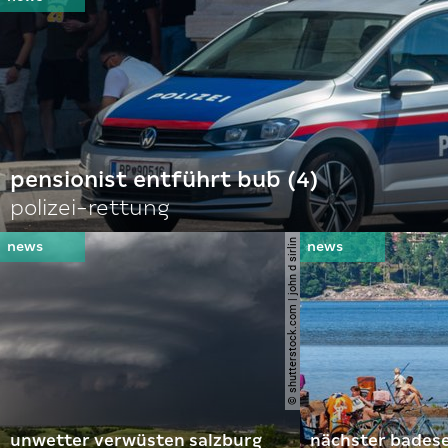
pensionist entführt bub (4)
polizei-rettung
© shutterstock.com | john d sirlin
unwetter verwüsten salzburg
nächster bades