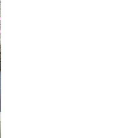
auraapl
asmit17