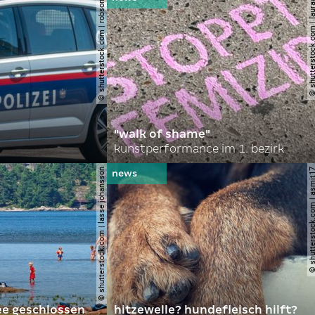
© shutterstock.com | robson90
© shutterstock.com | l
"walk of shame"
kunstperformance im 1. bezirk
© shutterstock.com | lasse johansson
© shutterstock.com | 
ee geschlossen
hitzewelle? hundefleisch hilft?