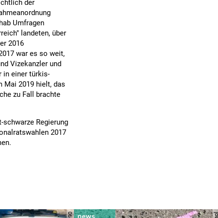
chtlich der
stnahmeanordnung
schab Umfragen
reich" landeten, über
er 2016
2017 war es so weit,
nd Vizekanzler und
n einer türkis-
m Mai 2019 hielt, das
che zu Fall brachte
t-schwarze Regierung
onalratswahlen 2017
men.