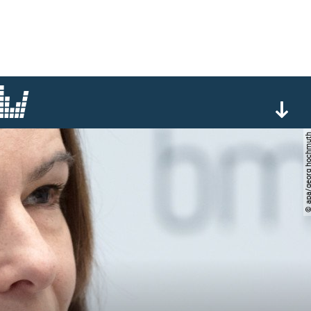
© apa/georg hoc