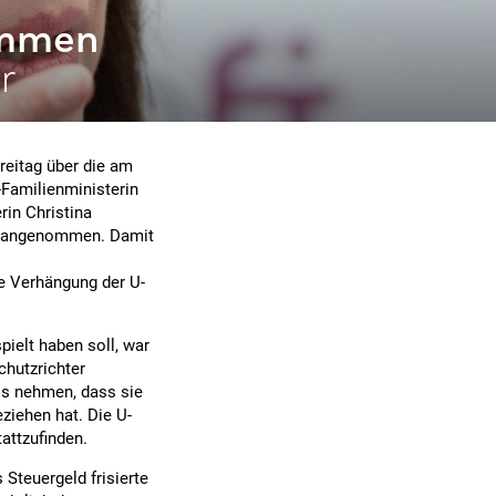
ommen
r
reitag über die am
Familienministerin
rin Christina
hr angenommen. Damit
e Verhängung der U-
pielt haben soll, war
hutzrichter
s nehmen, dass sie
eziehen hat. Die U-
tattzufinden.
Steuergeld frisierte