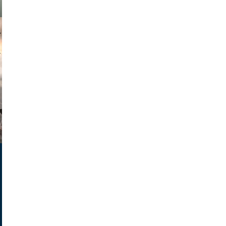
muephoto