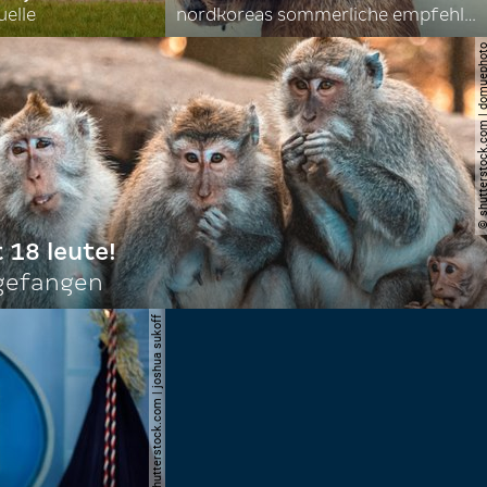
uelle
nordkoreas sommerliche empfehlungen
© shutterstock.com | do
t 18 leute!
ngefangen
© shutterstock.com | joshua sukoff