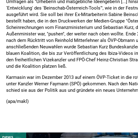
Umfragen als "Urheberin und maßgebliche Ideengeberin [...] hinsi
'Entwicklung' des 'Beinschab-Österreich-Tools'", wie in der Fe
ausgeführt wird. Sie soll bei ihrer Ex-Mitarbeiterin Sabine Bein
bestellt haben, die in den Druckwerken der Medien-Gruppe "Öster
Scheinrechnungen vom Finanzministerium und Sebastian Kurz, d
Außenminister war, "pushen", der weiter nach oben wollte. Ende 
nach dem Rücktritt von Reinhold Mitterlehner als ÖVP-Obmann u
anschließenden Neuwahlen wurde Sebastian Kurz Bundeskanzler i
blauen Koalition, die bis zur Veröffentlichung des Ibiza-Videos i
den freiheitlichen Vizekanzler und FPÖ-Chef Heinz-Christian Stra
und die Koalition platzen ließ.
Karmasin war im Dezember 2013 auf einem ÖVP-Ticket in die ro
unter Kanzler Werner Faymann (SPÖ) gekommen. Nach den Nati
schied sie aus der Politik aus und gründete ein neues Unterneh
(apa/makl)