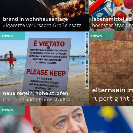
brand in wohnhausanlage
lebensmittel so
Zigarette verursacht Großeinsatz
höchster stand se
© shutterstock.com | alexandre.rosa
elternsein 
neue regeln, hohe strafen
rupert grint
italien im kampf ums stadtbild