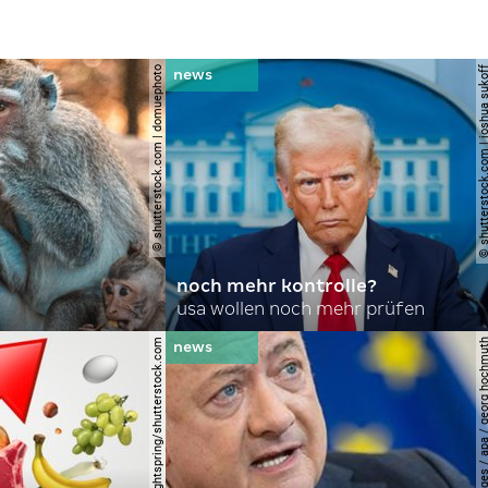
© shutterstock.com | domuephoto
© shutterstock.com | joshu
noch mehr kontrolle?
usa wollen noch mehr prüfen
© lightspring/shutterstock.com
© apa-images / apa / georg