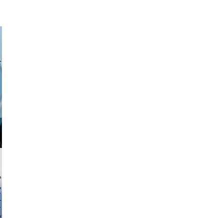
a sukoff
 hochmuth