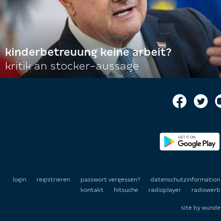
kinderbetreuung keine arbeit?
kritik an stocker-aussage
login
registrieren
passwort vergessen?
datenschutzinformatio
kontakt
hitsuche
radioplayer
radiowerb
site by
wunde