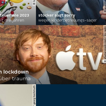
 teuer wie 2023
stocker sagt sorry
it drei jahren
wegen kinderbetreuungs-sager
© shutterstock.com | le
im lockdown
 über trauma