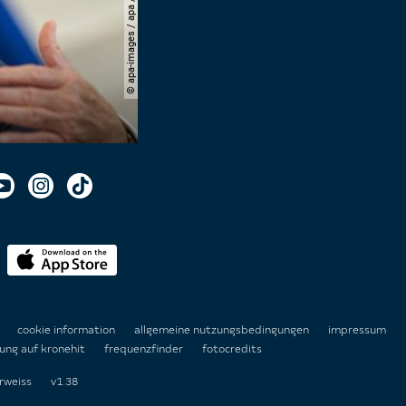
© apa-images / apa / georg hochmuth
n
cookie information
allgemeine nutzungsbedingungen
impressum
ung auf kronehit
frequenzfinder
fotocredits
rweiss
v1.38