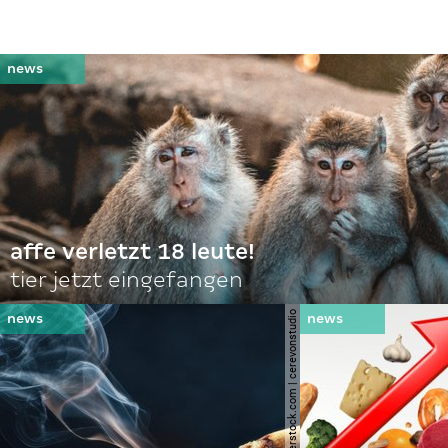
affe verletzt 18 leute!
tier jetzt eingefangen
© shutterstock.com | cerevonstudio