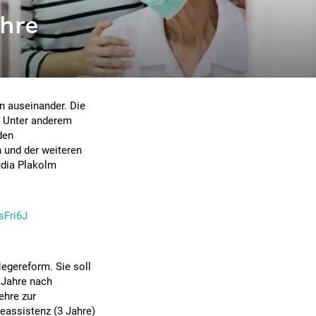
ehre
n auseinander. Die
k. Unter anderem
den
 und der weiteren
udia Plakolm
sFri6J
legereform. Sie soll
 Jahre nach
ehre zur
geassistenz (3 Jahre)