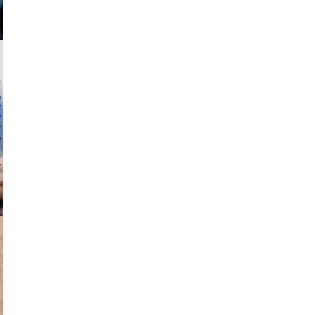
 hochmuth
v radin