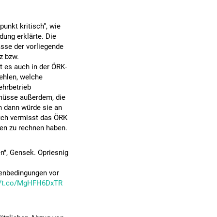
unkt kritisch", wie
ung erklärte. Die
sse der vorliegende
z bzw.
t es auch in der ÖRK-
ehlen, welche
ehrbetrieb
müsse außerdem, die
n dann würde sie an
 Auch vermisst das ÖRK
ten zu rechnen haben.
n", Gensek. Opriesnig
menbedingungen vor
://t.co/MgHFH6DxTR