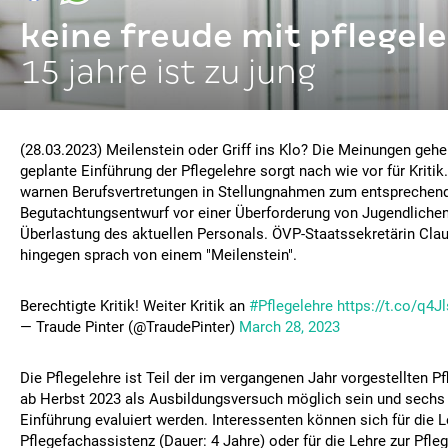
keine freude mit pflegel
15 jahre ist zu jung
(28.03.2023) Meilenstein oder Griff ins Klo? Die Meinungen gehe
geplante Einführung der Pflegelehre sorgt nach wie vor für Kriti
warnen Berufsvertretungen in Stellungnahmen zum entsprechen
Begutachtungsentwurf vor einer Überforderung von Jugendlichen
Überlastung des aktuellen Personals. ÖVP-Staatssekretärin Cla
hingegen sprach von einem "Meilenstein".
Berechtigte Kritik! Weiter Kritik an
#Pflegelehre
https://t.co/q4Jl
— Traude Pinter (@TraudePinter)
March 28, 2023
Die Pflegelehre ist Teil der im vergangenen Jahr vorgestellten Pf
ab Herbst 2023 als Ausbildungsversuch möglich sein und sechs
Einführung evaluiert werden. Interessenten können sich für die L
Pflegefachassistenz (Dauer: 4 Jahre) oder für die Lehre zur Pfle