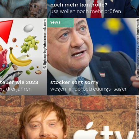
noch mehr kontrolle?
usa wollen noch mehr prüfen
© lightspring/shutterstock.com
© apa-images / apa / georg
 teuer wie 2023
stocker sagt sorry
it drei jahren
wegen kinderbetreuungs-sager
© shutterstock.com | le