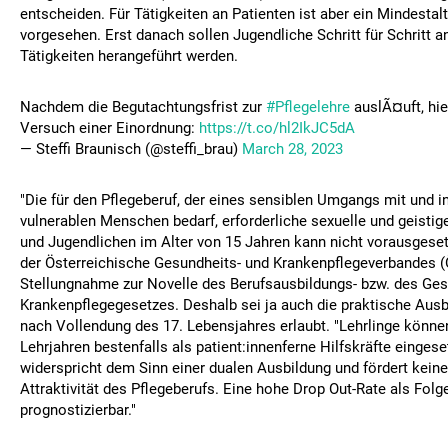
entscheiden. Für Tätigkeiten an Patienten ist aber ein Mindestal
vorgesehen. Erst danach sollen Jugendliche Schritt für Schritt a
Tätigkeiten herangeführt werden.
Nachdem die Begutachtungsfrist zur
#Pflegelehre
auslÃ¤uft, hi
Versuch einer Einordnung:
https://t.co/hl2IkJC5dA
— Steffi Braunisch (@steffi_brau)
March 28, 2023
"Die für den Pflegeberuf, der eines sensiblen Umgangs mit und i
vulnerablen Menschen bedarf, erforderliche sexuelle und geistig
und Jugendlichen im Alter von 15 Jahren kann nicht vorausgeset
der Österreichische Gesundheits- und Krankenpflegeverbandes (
Stellungnahme zur Novelle des Berufsausbildungs- bzw. des Ges
Krankenpflegegesetzes. Deshalb sei ja auch die praktische Ausbi
nach Vollendung des 17. Lebensjahres erlaubt. "Lehrlinge können
Lehrjahren bestenfalls als patient:innenferne Hilfskräfte einges
widerspricht dem Sinn einer dualen Ausbildung und fördert kein
Attraktivität des Pflegeberufs. Eine hohe Drop Out-Rate als Folge
prognostizierbar."