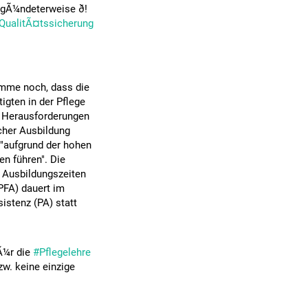
gÃ¼ndeterweise ð!
QualitÃ¤tssicherung
omme noch, dass die
igten in der Pflege
e Herausforderungen
icher Ausbildung
"aufgrund der hohen
en führen". Die
e Ausbildungszeiten
PFA) dauert im
sistenz (PA) statt
fÃ¼r die
#Pflegelehre
zw. keine einzige