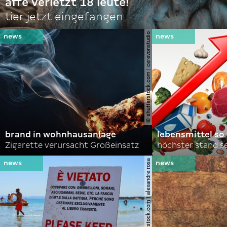
affe verletzt 18 leute!
tier jetzt eingefangen
© shutterstock.com | cerevonstudio
brand in wohnhausanlage
lebensmittel so
Zigarette verursacht Großeinsatz
höchster stand se
© shutterstock.com | alexandre.rosa