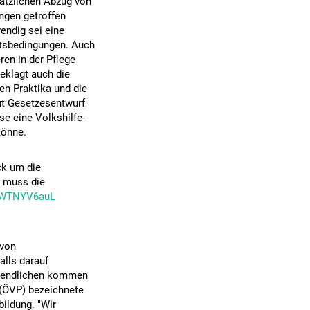
sätzlichen Abzug von
ngen getroffen
endig sei eine
eitsbedingungen. Auch
ren in der Pflege
beklagt auch die
gen Praktika und die
ut Gesetzesentwurf
ise eine Volkshilfe-
könne.
ck um die
, muss die
/0WTNYV6auL
 von
alls darauf
ugendlichen kommen
 (ÖVP) bezeichnete
bildung. "Wir