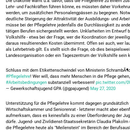
Die Diakonie warnt u.a. davor, dass die Pflegelehre zu einem zu
Lehr- und Fachkräften führen könne, es müssten daher Vorkehru
werden, um zusätzlichen Personalengpässen zu begegnen. Notw
deutliche Steigerung der Attraktivität der Ausbildungs- und Arb
müsse bei der Pflegelehre jedenfalls die Durchlässigkeit zu ande
tätigen Berufen sichergestellt werden. Unklarheiten im Entwurf 
Volkshilfe - etwa bei der Frage, wer die Koordination der jeweili
daraus resultierenden Kosten übernimmt. Offen sei auch, wer la
als Lehrbetrieb gilt. Es stellt sich die Frage, ob dies beispielswe
Landesorganisation oder ein Tageszentrum der Volkshilfe sein 
Schluss mit dem Etikettenschwindel von Ministerin SchrambÃ¶
#Pflegelehre
! Wer will, dass mehr Menschen in die Pflege gehen
#Arbeitsbedingungen
substanziell verbessern!
pic.twitter.com
— Gewerkschaftsjugend GPA (@gpajugend)
May 27, 2020
Unterstützung für die Pflegelehre kommt dagegen grundsätzlich
Wirtschaftskammer und Seniorenrat - letzterer macht aber ebenf
aufmerksam, dass es keinesfalls zu einer Überforderung der J
dürfe. Jugend- und Zivildienst-Staatssekretärin Claudia Plakolm
die Pflegelehre heute als "Meilenstein" im Bereich der Berufsaus