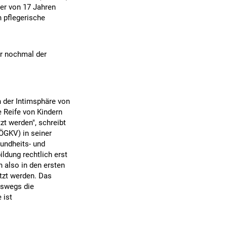
ter von 17 Jahren
n pflegerische
er nochmal der
n der Intimsphäre von
e Reife von Kindern
zt werden", schreibt
ÖGKV) in seiner
undheits- und
ldung rechtlich erst
 also in den ersten
etzt werden. Das
eswegs die
 ist