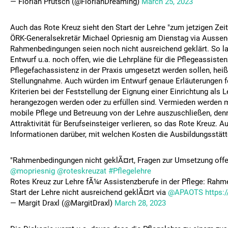
— Florian Prutsch (@FlorianDreaming)
March 25, 2023
Auch das Rote Kreuz sieht den Start der Lehre "zum jetzigen Zeitp
ÖRK-Generalsekretär Michael Opriesnig am Dienstag via Aussend
Rahmenbedingungen seien noch nicht ausreichend geklärt. So la
Entwurf u.a. noch offen, wie die Lehrpläne für die Pflegeassisten
Pflegefachassistenz in der Praxis umgesetzt werden sollen, heiß
Stellungnahme. Auch würden im Entwurf genaue Erläuterungen f
Kriterien bei der Feststellung der Eignung einer Einrichtung als L
herangezogen werden oder zu erfüllen sind. Vermieden werden 
mobile Pflege und Betreuung von der Lehre auszuschließen, den
Attraktivität für Berufseinsteiger verlieren, so das Rote Kreuz.
Informationen darüber, mit welchen Kosten die Ausbildungsstät
"Rahmenbedingungen nicht geklÃ¤rt, Fragen zur Umsetzung offe
@mopriesnig
@roteskreuzat
#Pflegelehre
Rotes Kreuz zur Lehre fÃ¼r Assistenzberufe in der Pflege: Rah
Start der Lehre nicht ausreichend geklÃ¤rt via
@APAOTS
https
— Margit Draxl (@MargitDraxl)
March 28, 2023