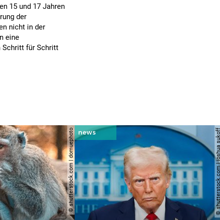
en 15 und 17 Jahren
rung der
en nicht in der
n eine
chritt für Schritt
© shutterstock.com | domuephoto
© shutterstock.com | joshu