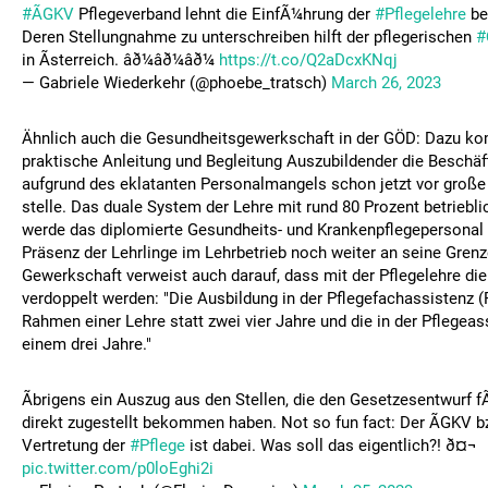
#ÃGKV
Pflegeverband lehnt die EinfÃ¼hrung der
#Pflegelehre
be
Deren Stellungnahme zu unterschreiben hilft der pflegerischen
#
in Ãsterreich. âð¼âð¼âð¼
https://t.co/Q2aDcxKNqj
— Gabriele Wiederkehr (@phoebe_tratsch)
March 26, 2023
Ähnlich auch die Gesundheitsgewerkschaft in der GÖD: Dazu k
praktische Anleitung und Begleitung Auszubildender die Beschäft
aufgrund des eklatanten Personalmangels schon jetzt vor groß
stelle. Das duale System der Lehre mit rund 80 Prozent betriebl
werde das diplomierte Gesundheits- und Krankenpflegepersonal 
Präsenz der Lehrlinge im Lehrbetrieb noch weiter an seine Grenz
Gewerkschaft verweist auch darauf, dass mit der Pflegelehre di
verdoppelt werden: "Die Ausbildung in der Pflegefachassistenz (
Rahmen einer Lehre statt zwei vier Jahre und die in der Pflegeas
einem drei Jahre."
Ãbrigens ein Auszug aus den Stellen, die den Gesetzesentwurf 
direkt zugestellt bekommen haben. Not so fun fact: Der ÃGKV b
Vertretung der
#Pflege
ist dabei. Was soll das eigentlich?! ð¤¬
pic.twitter.com/p0loEghi2i