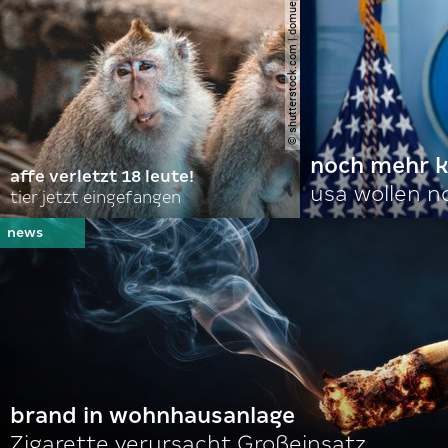
© shutterstock.com | domuephoto
noch mehr k
affe verletzt 18 leute!
usa wollen 
tier jetzt eingefangen
brand in wohnhausanlage
Zigarette verursacht Großeinsatz