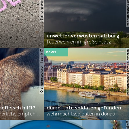
© shutterstock.com | john 
unwetter verwüsten salzburg
feuerwehren im großeinsatz
© shutterstock.com | asmit17
© shutterstock.com | al
efleisch hilft?
dürre: tote soldaten gefunden
nordkoreas sommerliche empfehlungen
wehrmachtssoldaten in donau