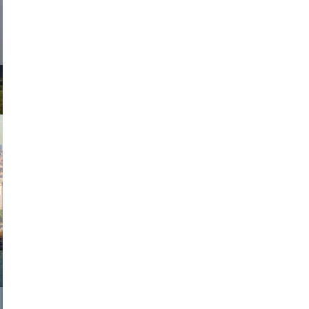
d sirlin
exanton