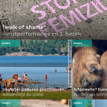
"walk of shame"
kunstperformance im 1. bezirk
© shutterstock.com | lasse johansson
nächster badesee geschlossen
hitzewelle? hund
wasservögel als quelle