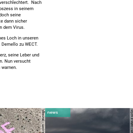
verschlechtert. Nach
bszess in seinem
edoch seine
te dann sicher
an dem Virus.
hes Loch in unseren
ra Demello zu WECT.
erz, seine Leber und
n. Nun versucht
 warnen.
© shutterstock.com | lauraapl