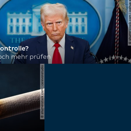
© shutterstock.com | joshu
ontrolle?
noch mehr prüfen
© shutterstock.com | cerevonstudio