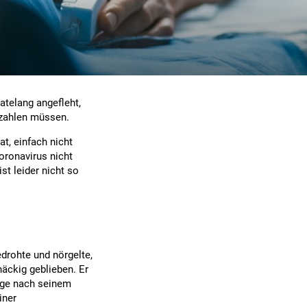
atelang angefleht,
ezahlen müssen.
at, einfach nicht
oronavirus nicht
st leider nicht so
edrohte und nörgelte,
näckig geblieben. Er
Tage nach seinem
iner