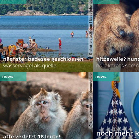
© shutterstock.com | lasse johansson
nächster badesee geschlossen
hitzewelle? hund
wasservögel als quelle
© shutterstock.com | domuephoto
noch mehr k
affe verletzt 18 leute!