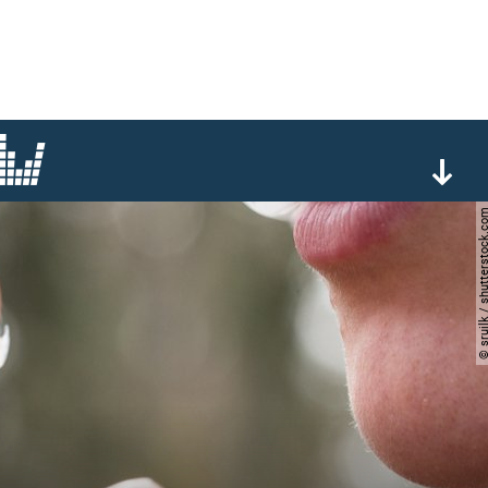
© sruilk / shutterst