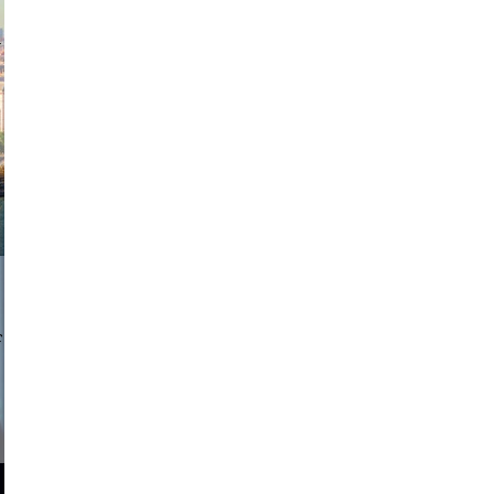
exanton
a sukoff