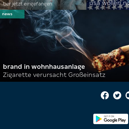
usa wollen 
tier jetzt eingefangen
brand in wohnhausanlage
Zigarette verursacht Großeinsatz