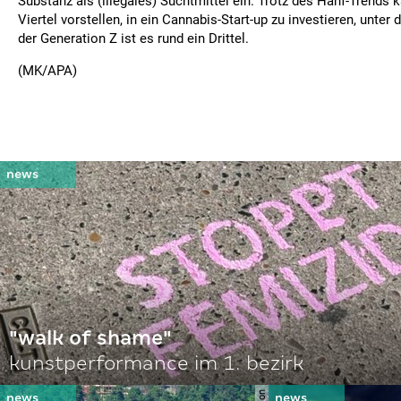
Substanz als (illegales) Suchtmittel ein. Trotz des Hanf-Trends k
Viertel vorstellen, in ein Cannabis-Start-up zu investieren, unter 
der Generation Z ist es rund ein Drittel.
(MK/APA)
"walk of shame"
kunstperformance im 1. bezirk