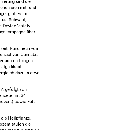
onierung sind die
echen sich mit rund
ger gibt es im
omas Schwabl,
e Devise "safety
rungskampagne über
keit. Rund neun von
enzial von Cannabis
 erlaubten Drogen.
signifikant
rgleich dazu in etwa
", gefolgt von
andete mit 34
rozent) sowie Fett
 als Heilpflanze,
ozent stufen die