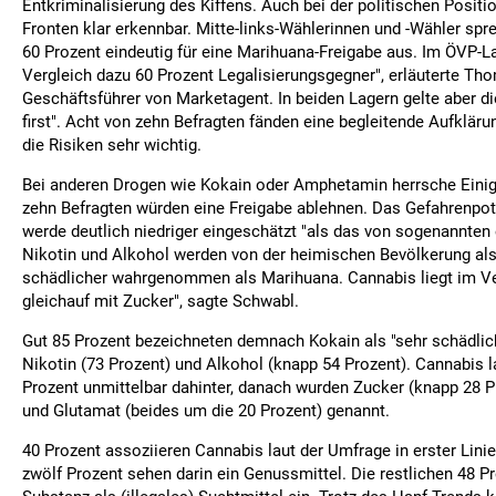
Entkriminalisierung des Kiffens. Auch bei der politischen Positi
Fronten klar erkennbar. Mitte-links-Wählerinnen und -Wähler spr
60 Prozent eindeutig für eine Marihuana-Freigabe aus. Im ÖVP-La
Vergleich dazu 60 Prozent Legalisierungsgegner", erläuterte Th
Geschäftsführer von Marketagent. In beiden Lagern gelte aber di
first". Acht von zehn Befragten fänden eine begleitende Aufklä
die Risiken sehr wichtig.
Bei anderen Drogen wie Kokain oder Amphetamin herrsche Einig
zehn Befragten würden eine Freigabe ablehnen. Das Gefahrenpot
werde deutlich niedriger eingeschätzt "als das von sogenannten
Nikotin und Alkohol werden von der heimischen Bevölkerung als 
schädlicher wahrgenommen als Marihuana. Cannabis liegt im Ve
gleichauf mit Zucker", sagte Schwabl.
Gut 85 Prozent bezeichneten demnach Kokain als "sehr schädlich
Nikotin (73 Prozent) und Alkohol (knapp 54 Prozent). Cannabis l
Prozent unmittelbar dahinter, danach wurden Zucker (knapp 28 P
und Glutamat (beides um die 20 Prozent) genannt.
40 Prozent assoziieren Cannabis laut der Umfrage in erster Linie
zwölf Prozent sehen darin ein Genussmittel. Die restlichen 48 Pr