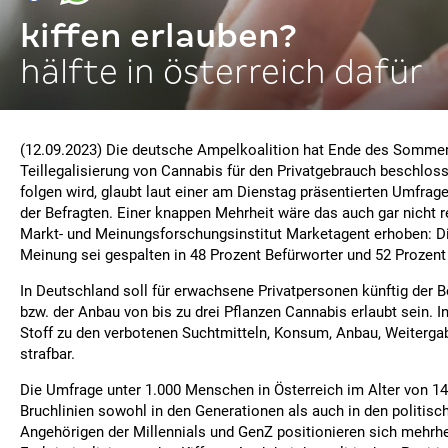
kiffen erlauben?
hälfte in österreich dafür
(12.09.2023) Die deutsche Ampelkoalition hat Ende des Sommer
Teillegalisierung von Cannabis für den Privatgebrauch beschlos
folgen wird, glaubt laut einer am Dienstag präsentierten Umfrage 
der Befragten. Einer knappen Mehrheit wäre das auch gar nicht re
Markt- und Meinungsforschungsinstitut Marketagent erhoben: Di
Meinung sei gespalten in 48 Prozent Befürworter und 52 Prozent
In Deutschland soll für erwachsene Privatpersonen künftig der 
bzw. der Anbau von bis zu drei Pflanzen Cannabis erlaubt sein. In
Stoff zu den verbotenen Suchtmitteln, Konsum, Anbau, Weiterga
strafbar.
Die Umfrage unter 1.000 Menschen in Österreich im Alter von 14
Bruchlinien sowohl in den Generationen als auch in den politisc
Angehörigen der Millennials und GenZ positionieren sich mehrhei