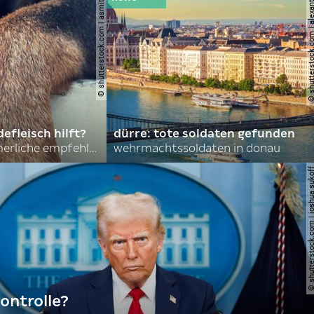
© shutterstock.com | asmit17
© shutterstock.com | al
efleisch hilft?
dürre: tote soldaten gefunden
nordkoreas sommerliche empfehlungen
wehrmachtssoldaten in donau
© shutterstock.com | joshu
ontrolle?