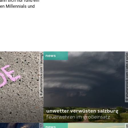
ann sich nur rund ein
den Millennials und
© shutterstock.com | lauraapl
© shutterstock.com | john 
unwetter verwüsten salzburg
feuerwehren im großeinsatz