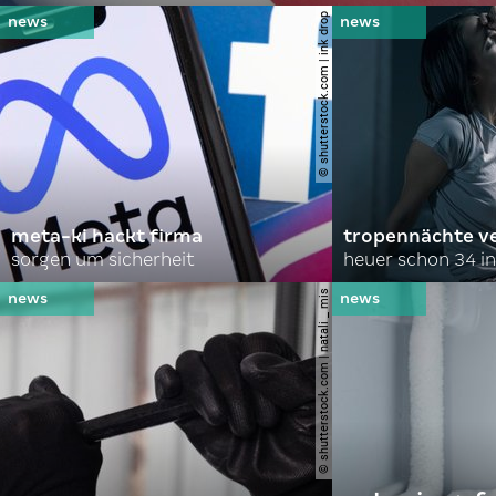
© shutterstock.com | ink drop
meta-ki hackt firma
tropennächte ve
sorgen um sicherheit
heuer schon 34 in
© shutterstock.com | natali _ mis