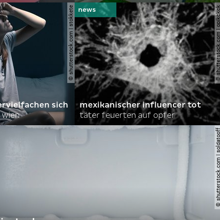
© shutterstock.com | stokkete
© shutterstock.com | o
rvielfachen sich
mexikanischer influencer tot
 wien
täter feuerten auf opfer
© shutterstock.com | so