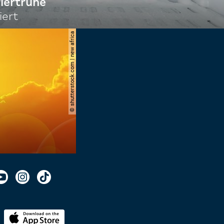
riertruhe
iert
© shutterstock.com | new africa