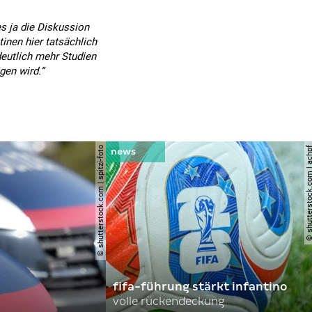
s ja die Diskussion
inen hier tatsächlich
deutlich mehr Studien
gen wird.“
© shutterstock.com | spitzi-foto
© shutterstock.com |
fifa-führung stärkt infantino
volle rückendeckung