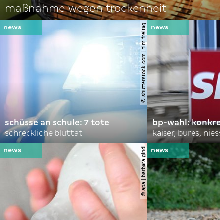
maßnahme wegen trockenheit
© shutterstock.com | tim freitag
schüsse an schule: 7 tote
bp-wahl: konkr
schreckliche bluttat
kaiser, bures, nies
© apa | barbara gindl