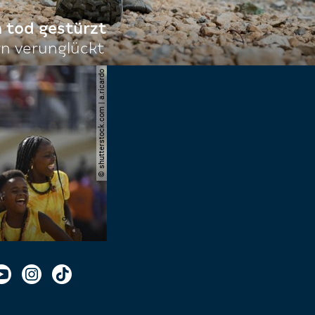
n tod gestürzt
n verunglückt
© shutterstock.com | a.ricardo