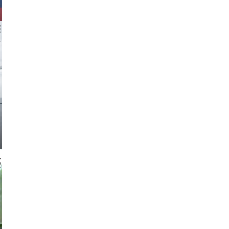
 aappp
 gajus