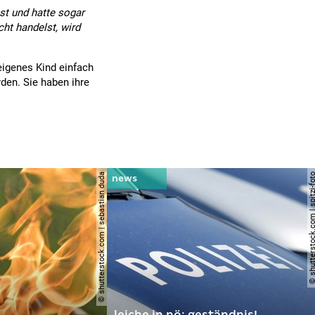
st und hatte sogar
cht handelst, wird
eigenes Kind einfach
den. Sie haben ihre
© shutterstock.com | sebastian duda
© shutterstock.com | spi
leiche in nö: geständnis!