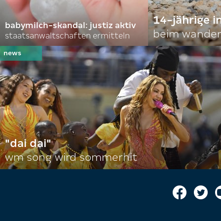
14-jährige i
babymilch-skandal: justiz aktiv
beim wander
staatsanwaltschaften ermitteln
"dai dai"
wm song wird sommerhit