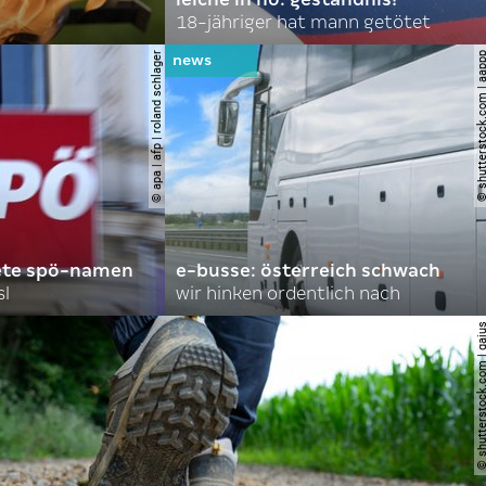
18-jähriger hat mann getötet
© apa | afp | roland schlager
© shutterstock.com |
ete spö-namen
e-busse: österreich schwach
sl
wir hinken ordentlich nach
© shutterstock.com |