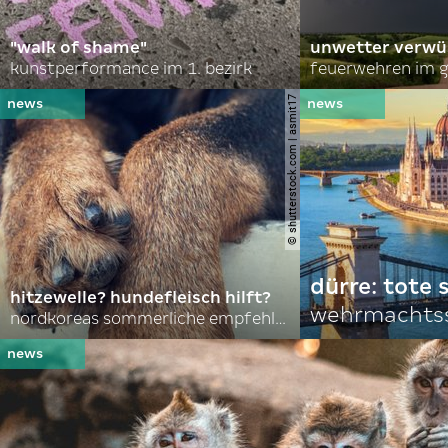
"walk of shame"
unwetter verwü
kunstperformance im 1. bezirk
feuerwehren im g
© shutterstock.com | asmit17
dürre: tote
hitzewelle? hundefleisch hilft?
wehrmachtss
nordkoreas sommerliche empfehlungen