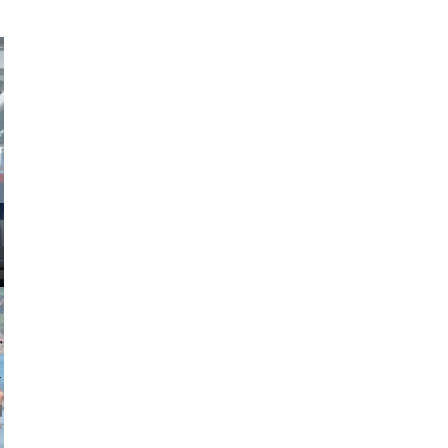
obson90
johansson