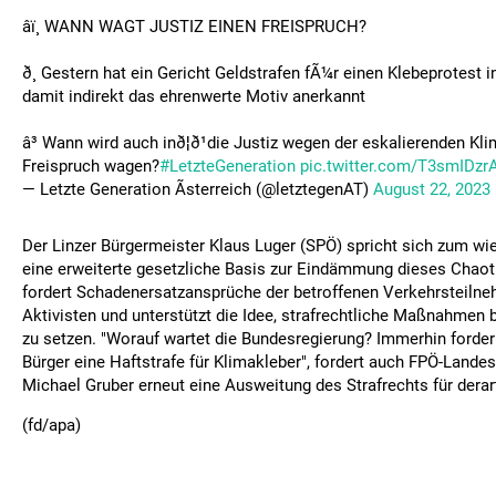
âï¸ WANN WAGT JUSTIZ EINEN FREISPRUCH?
ð¸ Gestern hat ein Gericht Geldstrafen fÃ¼r einen Klebeprotest i
damit indirekt das ehrenwerte Motiv anerkannt
â³ Wann wird auch inð¦ð¹die Justiz wegen der eskalierenden Kl
Freispruch wagen?
#LetzteGeneration
pic.twitter.com/T3smIDzr
— Letzte Generation Ãsterreich (@letztegenAT)
August 22, 2023
Der Linzer Bürgermeister Klaus Luger (SPÖ) spricht sich zum wie
eine erweiterte gesetzliche Basis zur Eindämmung dieses Chaot
fordert Schadenersatzansprüche der betroffenen Verkehrsteiln
Aktivisten und unterstützt die Idee, strafrechtliche Maßnahmen b
zu setzen. "Worauf wartet die Bundesregierung? Immerhin forder
Bürger eine Haftstrafe für Klimakleber", fordert auch FPÖ-Landes
Michael Gruber erneut eine Ausweitung des Strafrechts für derar
(fd/apa)