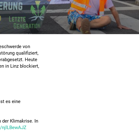
Beschwerde von
örung qualifiziert,
erabgesetzt. Heute
n in Linz blockiert,
 ist es eine
n der Klimakrise. In
m/njlLBewAJZ