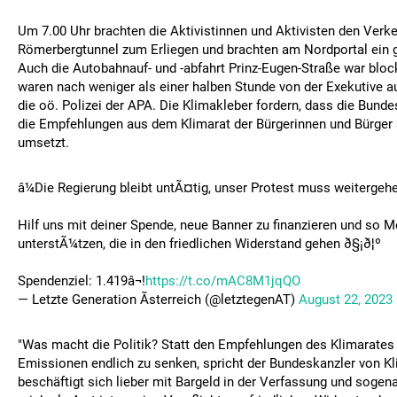
Um 7.00 Uhr brachten die Aktivistinnen und Aktivisten den Verk
Römerbergtunnel zum Erliegen und brachten am Nordportal ein 
Auch die Autobahnauf- und -abfahrt Prinz-Eugen-Straße war bloc
waren nach weniger als einer halben Stunde von der Exekutive au
die oö. Polizei der APA. Die Klimakleber fordern, dass die Bunde
die Empfehlungen aus dem Klimarat der Bürgerinnen und Bürger
umsetzt.
â¼Die Regierung bleibt untÃ¤tig, unser Protest muss weitergeh
Hilf uns mit deiner Spende, neue Banner zu finanzieren und so 
unterstÃ¼tzen, die in den friedlichen Widerstand gehen ð§¡ð¦º
Spendenziel: 1.419â¬!
https://t.co/mAC8M1jqQO
— Letzte Generation Ãsterreich (@letztegenAT)
August 22, 2023
"Was macht die Politik? Statt den Empfehlungen des Klimarates 
Emissionen endlich zu senken, spricht der Bundeskanzler von K
beschäftigt sich lieber mit Bargeld in der Verfassung und sogen