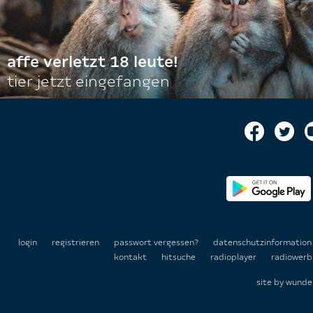
affe verletzt 18 leute!
tier jetzt eingefangen
login
registrieren
passwort vergessen?
datenschutzinformatio
kontakt
hitsuche
radioplayer
radiowerb
site by
wunde