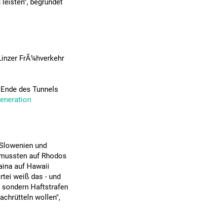
 leisten", begründet
 Linzer FrÃ¼hverkehr
m Ende des Tunnels
eneration
 Slowenien und
mussten auf Rhodos
aina auf Hawaii
tei weiß das - und
 sondern Haftstrafen
achrütteln wollen",