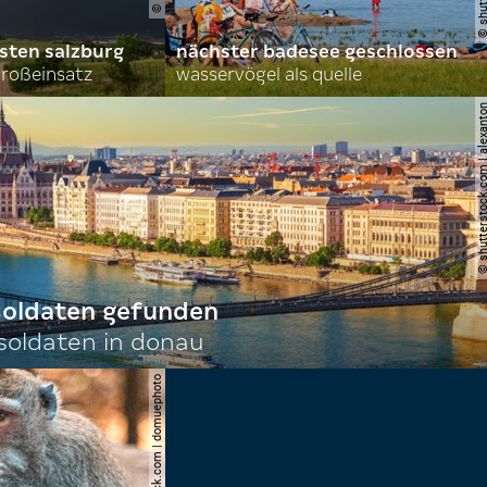
sten salzburg
nächster badesee geschlossen
roßeinsatz
wasservögel als quelle
© shutterstock.com | al
 soldaten gefunden
oldaten in donau
© shutterstock.com | domuephoto