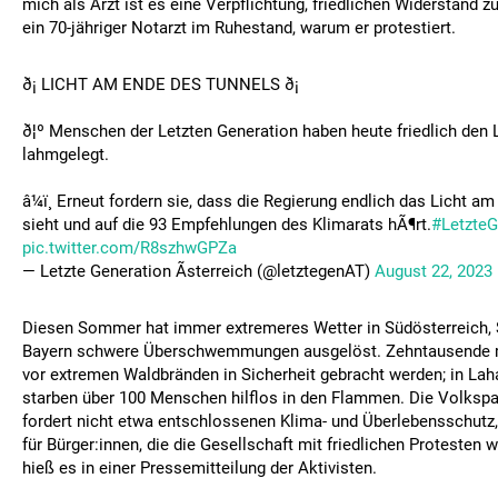
mich als Arzt ist es eine Verpflichtung, friedlichen Widerstand zu
ein 70-jähriger Notarzt im Ruhestand, warum er protestiert.
ð¡ LICHT AM ENDE DES TUNNELS ð¡
ð¦º Menschen der Letzten Generation haben heute friedlich den
lahmgelegt.
â¼ï¸ Erneut fordern sie, dass die Regierung endlich das Licht a
sieht und auf die 93 Empfehlungen des Klimarats hÃ¶rt.
#LetzteG
pic.twitter.com/R8szhwGPZa
— Letzte Generation Ãsterreich (@letztegenAT)
August 22, 2023
Diesen Sommer hat immer extremeres Wetter in Südösterreich,
Bayern schwere Überschwemmungen ausgelöst. Zehntausende 
vor extremen Waldbränden in Sicherheit gebracht werden; in Lah
starben über 100 Menschen hilflos in den Flammen. Die Volkspar
fordert nicht etwa entschlossenen Klima- und Überlebensschutz,
für Bürger:innen, die die Gesellschaft mit friedlichen Protesten w
hieß es in einer Pressemitteilung der Aktivisten.