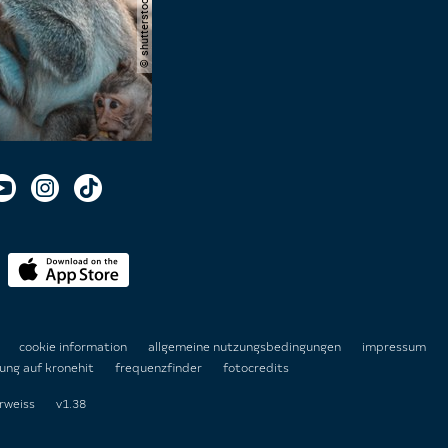
n
cookie information
allgemeine nutzungsbedingungen
impressum
ung auf kronehit
frequenzfinder
fotocredits
rweiss
v1.38