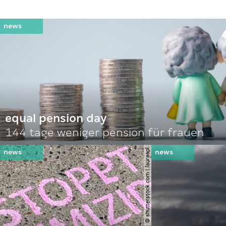
equal pension day
144 tage weniger pension für frauen
© shutterstock.com | lauraapl