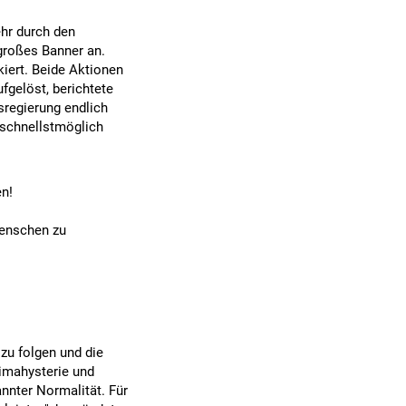
ehr durch den
großes Banner an.
kiert. Beide Aktionen
fgelöst, berichtete
sregierung endlich
 schnellstmöglich
en!
Menschen zu
zu folgen und die
limahysterie und
annter Normalität. Für