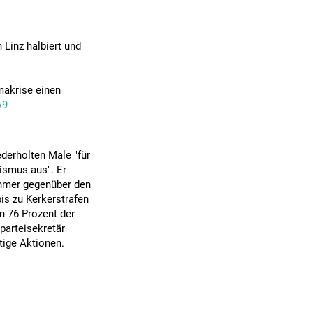
n Linz halbiert und
imakrise einen
A9
derholten Male "für
ismus aus". Er
ehmer gegenüber den
is zu Kerkerstrafen
n 76 Prozent der
parteisekretär
tige Aktionen.