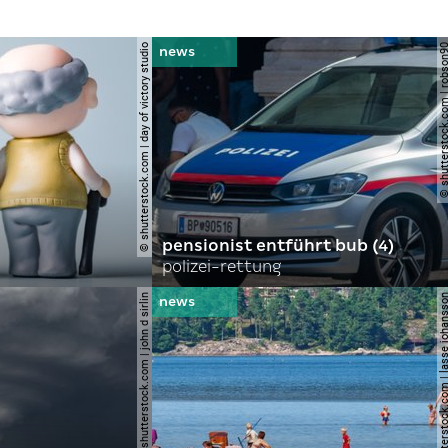
© shutterstock.com | day of victory studio
© shutterstock.com | r
pensionist entführt bub (4)
polizei-rettung
© shutterstock.com | john d sirlin
© shutterstock.com | lasse 