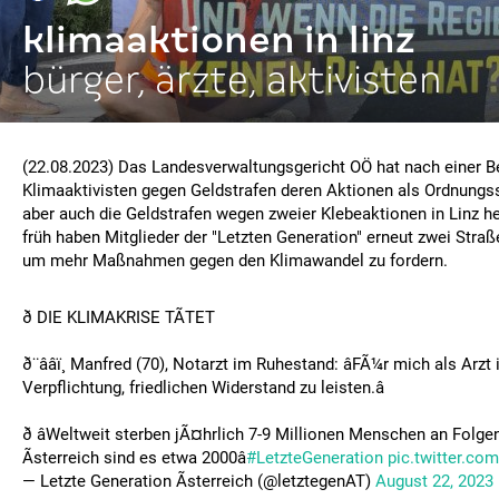
klimaaktionen in linz
bürger, ärzte, aktivisten
(22.08.2023) Das Landesverwaltungsgericht OÖ hat nach einer 
Klimaaktivisten gegen Geldstrafen deren Aktionen als Ordnungsst
aber auch die Geldstrafen wegen zweier Klebeaktionen in Linz h
früh haben Mitglieder der "Letzten Generation" erneut zwei Straße
um mehr Maßnahmen gegen den Klimawandel zu fordern.
ð DIE KLIMAKRISE TÃTET
ð¨ââï¸ Manfred (70), Notarzt im Ruhestand: âFÃ¼r mich als Arzt
Verpflichtung, friedlichen Widerstand zu leisten.â
ð âWeltweit sterben jÃ¤hrlich 7-9 Millionen Menschen an Folge
Ãsterreich sind es etwa 2000â
#LetzteGeneration
pic.twitter.co
— Letzte Generation Ãsterreich (@letztegenAT)
August 22, 2023