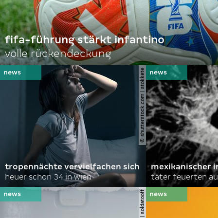
fifa-führung stärkt infantino
volle rückendeckung
© shutterstock.com | stokkete
tropennächte vervielfachen sich
mexikanischer i
heuer schon 34 in wien
täter feuerten au