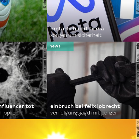
meta-ki hackt firma
sorgen um sicherheit
© shutterstock.com | opikckck
© shutterstock.com | nata
nfluencer tot
einbruch bei felix lobrecht
f opfer
verfolgungsjagd mit polizei