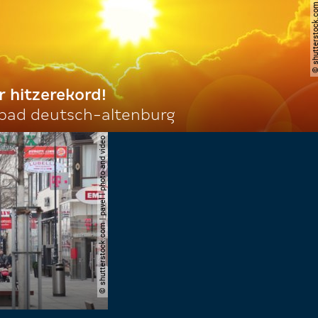
© shutterstock.com | ne
r hitzerekord!
 bad deutsch-altenburg
© shutterstock.com | pavel l photo and video