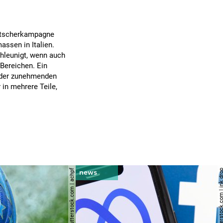
letscherkampagne
assen in Italien.
hleunigt, wenn auch
Bereichen. Ein
e der zunehmenden
in mehrere Teile,
© shutterstock.com | achpf
© shutterstock.com | i