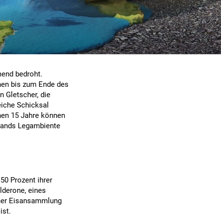
mend bedroht.
nen bis zum Ende des
 Gletscher, die
eiche Schicksal
enen 15 Jahre können
rbands Legambiente
50 Prozent ihrer
lderone, eines
iner Eisansammlung
ist.