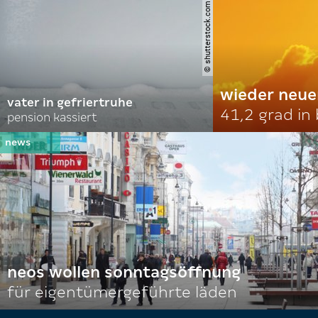
© shutterstock.com | soldatooff
wieder neue
vater in gefriertruhe
41,2 grad in
pension kassiert
neos wollen sonntagsöffnung
für eigentümergeführte läden