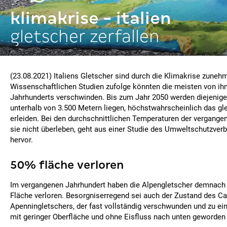
klimakrise - italien
gletscher zerfallen
(23.08.2021) Italiens Gletscher sind durch die Klimakrise zuneh
Wissenschaftlichen Studien zufolge könnten die meisten von ih
Jahrhunderts verschwinden. Bis zum Jahr 2050 werden diejenigen
unterhalb von 3.500 Metern liegen, höchstwahrscheinlich das gl
erleiden. Bei den durchschnittlichen Temperaturen der vergang
sie nicht überleben, geht aus einer Studie des Umweltschutzve
hervor.
50% fläche verloren
Im vergangenen Jahrhundert haben die Alpengletscher demnach 
Fläche verloren. Besorgniserregend sei auch der Zustand des Ca
Apenningletschers, der fast vollständig verschwunden und zu e
mit geringer Oberfläche und ohne Eisfluss nach unten geworden 