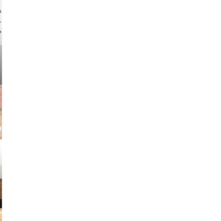
ock.com
v radin