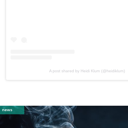
A post shared by Heidi Klum (@heidiklum)