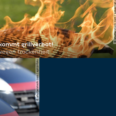
© shutterstock.com | sebas
 kommt grillverbot!
egen trockenheit
© shutterstock.com | spitzi-foto