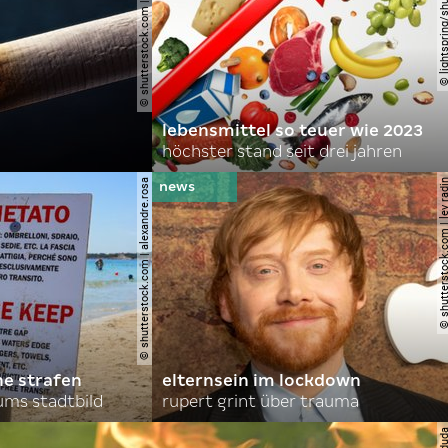
© shutterstock.com | cerevonstudio
© lightspring/shutterst
lebensmittel so teuer wie 2023
höchster stand seit drei jahren
© shutterstock.com | alexandre.rosa
© shutterstock.com | le
he strafen
elternsein im lockdown
ums stadtbild
rupert grint über trauma