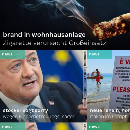
brand in wohnhausanlage
Zigarette verursacht Großeinsatz
© apa-images / apa / georg hochmuth
stocker sagt sorry
neue regeln, ho
wegen kinderbetreuungs-sager
italien im kampf 