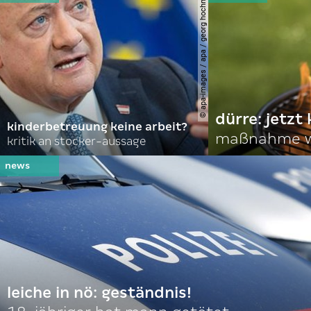
© apa-images / apa / georg hochmuth
dürre: jetzt
kinderbetreuung keine arbeit?
maßnahme w
kritik an stocker-aussage
leiche in nö: geständnis!