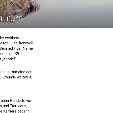
ntrum
 der weltbesten
eser Hund, liebevoll
 Sein richtiger Name
erin des K9-
 „Knödel“.
t nicht nur eine der
Bluthunde weltweit.
aufbahn Hunderte von
 und Tier. Jetzt,
ne Karriere begann,