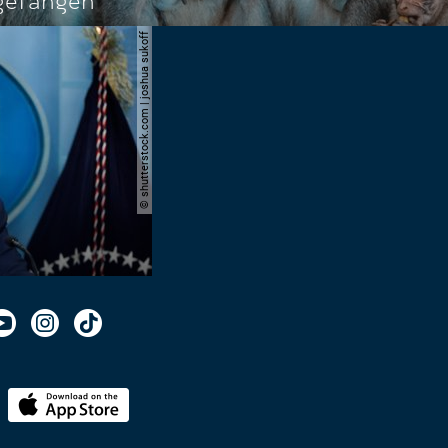
ngefangen
© shutterstock.com | joshua sukoff