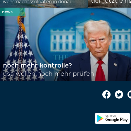
tier jetzt ei
wehrmachtssoldaten in donau
noch mehr kontrolle?
usa wollen noch mehr prüfen