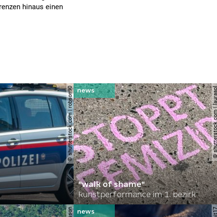
Grenzen hinaus einen
© shutterstock.com | robson90
© shutterstock.com | l
"walk of shame"
kunstperformance im 1. bezirk