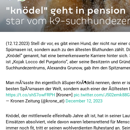
"knödel" geht in pension
star vom k9-suchhundeze
(12.12.2023) Stell dir vor, es gibt einen Hund, der nicht nur einer
Spürnasen ist, sondern auch zu den ältesten Bluthunden zählt. Di
„Knödel“ genannt, hat eine bemerkenswerte Karriere hinter sich.
ist „Kojak Locco del Purgatorio“, aber seine Besitzerin und Gründ
Suchhundezentrums, Alexandra Grunow, gab ihm den Spitznamen
Man mÃ¼sste ihn eigentlich âSuper-KnÃ¶delâ nennen, denn er is
besten SpÃ¼rnasen der Welt, sondern auch einer der Ã¤ltesten 
https://t.co/shS7owFRPH
[Krone+]
pic.twitter.com/J502emk88G
— Kronen Zeitung (@krone_at)
December 12, 2023
Knödel, der mittlerweile elfeinhalb Jahre alt ist, hat in seiner L
Einsätzen absolviert, viele davon waren lebensrettend für Mensch
immer noch fit, tritt er seinen wohlverdienten Ruhestand an. Sei