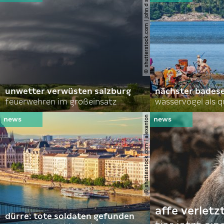
© shutterstock.com | john d sirlin
unwetter verwüsten salzburg
nächster bades
feuerwehren im großeinsatz
wasservögel als q
© shutterstock.com | alexanton
affe verletz
dürre: tote soldaten gefunden