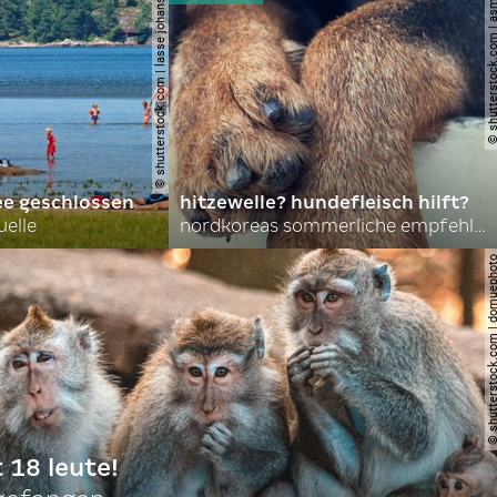
© shutterstock.com | lasse johansson
© shutterstock.com | 
ee geschlossen
hitzewelle? hundefleisch hilft?
uelle
nordkoreas sommerliche empfehlungen
© shutterstock.com | do
t 18 leute!