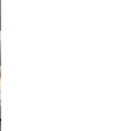
asmit17
muephoto