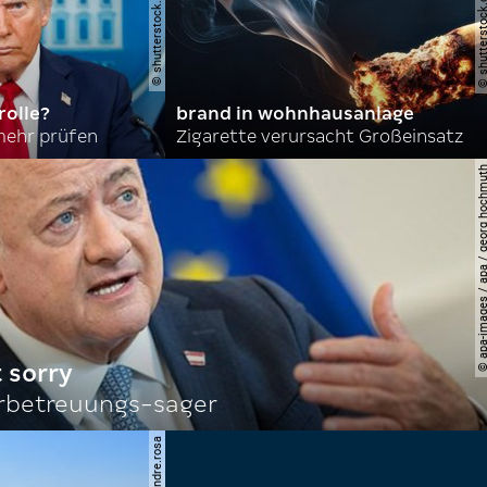
olle?
brand in wohnhausanlage
mehr prüfen
Zigarette verursacht Großeinsatz
© apa-images / apa / georg
 sorry
rbetreuungs-sager