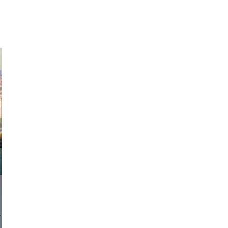
exanton
onstudio