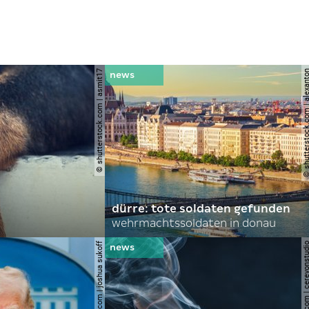
© shutterstock.com | asmit17
© shutterstock.com | al
dürre: tote soldaten gefunden
wehrmachtssoldaten in donau
© shutterstock.com | joshua sukoff
© shutterstock.com | cerev