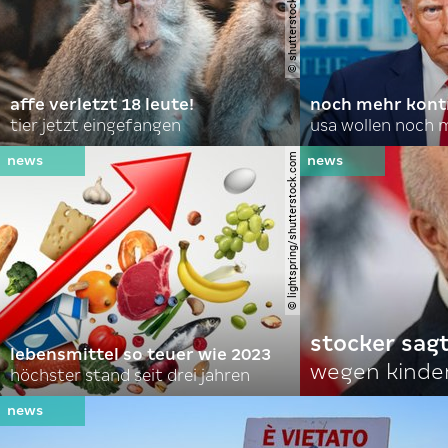
affe verletzt 18 leute!
noch mehr kontr
tier jetzt eingefangen
usa wollen noch 
© lightspring/shutterstock.com
stocker sagt
lebensmittel so teuer wie 2023
wegen kinde
höchster stand seit drei jahren