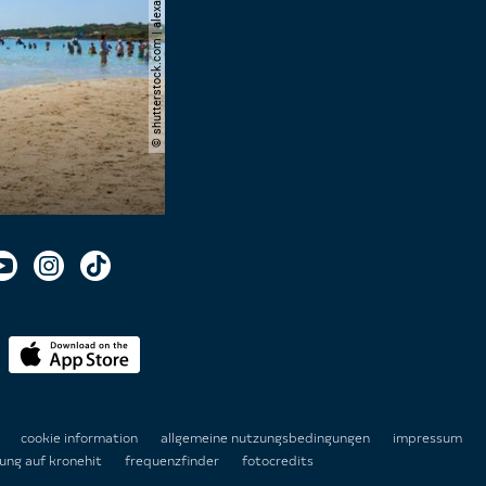
© shutterstock.com | alexandre.rosa
n
cookie information
allgemeine nutzungsbedingungen
impressum
ung auf kronehit
frequenzfinder
fotocredits