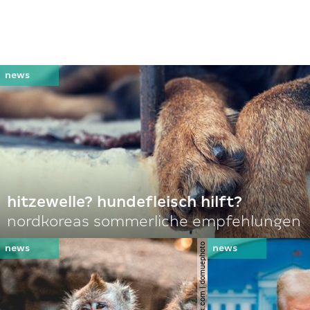
hitzewelle? hundefleisch hilft?
nordkoreas sommerliche empfehlungen
© shutterstock.com | domuephoto