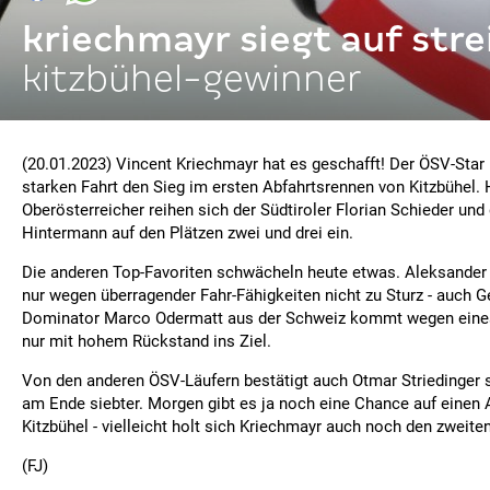
kriechmayr siegt auf strei
kitzbühel-gewinner
(20.01.2023) Vincent Kriechmayr hat es geschafft! Der ÖSV-Star h
starken Fahrt den Sieg im ersten Abfahrtsrennen von Kitzbühel.
Oberösterreicher reihen sich der Südtiroler Florian Schieder und
Hintermann auf den Plätzen zwei und drei ein.
Die anderen Top-Favoriten schwächeln heute etwas. Aleksande
nur wegen überragender Fahr-Fähigkeiten nicht zu Sturz - auch 
Dominator Marco Odermatt aus der Schweiz kommt wegen eine
nur mit hohem Rückstand ins Ziel.
Von den anderen ÖSV-Läufern bestätigt auch Otmar Striedinger s
am Ende siebter. Morgen gibt es ja noch eine Chance auf einen A
Kitzbühel - vielleicht holt sich Kriechmayr auch noch den zweiten
(FJ)