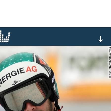
© apa/afp/alberto p