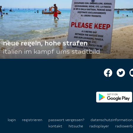
neue regeln, hohe strafen
italien im kampf ums stadtbild
login
registrieren
passwort vergessen?
datenschutzinformatio
kontakt
hitsuche
radioplayer
radiowerb