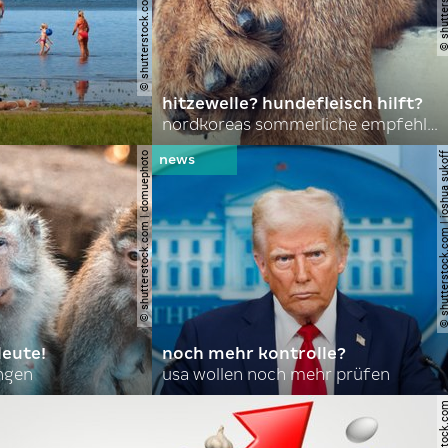
hitzewelle? hundefleisch hilft?
nordkoreas sommerliche empfehlungen
© shutterstock.com | domuephoto
© shutterstock.com | joshu
leute!
noch mehr kontrolle?
angen
usa wollen noch mehr prüfen