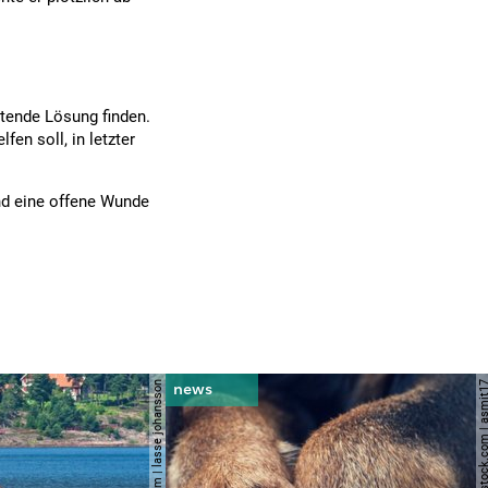
ttende Lösung finden.
fen soll, in letzter
und eine offene Wunde
© shutterstock.com | lasse johansson
© shutterstock.com | 