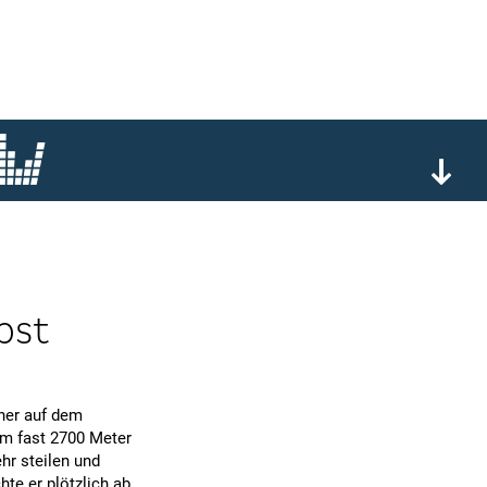
bst
her auf dem
em fast 2700 Meter
hr steilen und
hte er plötzlich ab