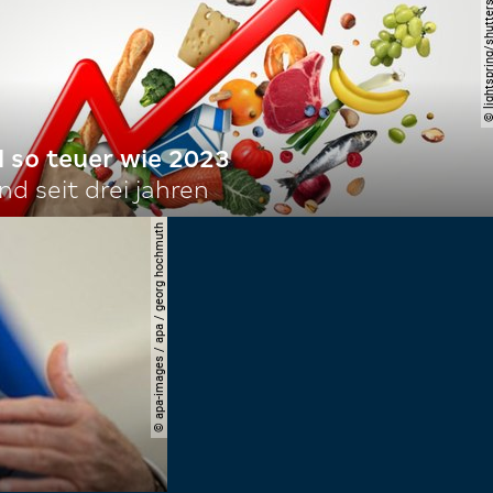
© lightspring/shutterst
l so teuer wie 2023
d seit drei jahren
© apa-images / apa / georg hochmuth