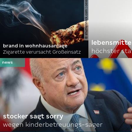
© shutterstock.com | cerevonstudio
lebensmitte
brand in wohnhausanlage
höchster stan
Zigarette verursacht Großeinsatz
stocker sagt sorry
wegen kinderbetreuungs-sager