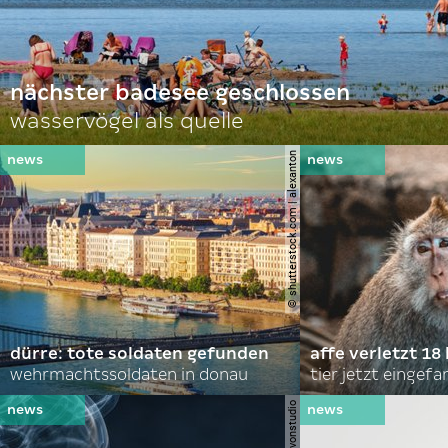
nächster badesee geschlossen
wasservögel als quelle
© shutterstock.com | alexanton
dürre: tote soldaten gefunden
affe verletzt 18 
wehrmachtssoldaten in donau
tier jetzt eingef