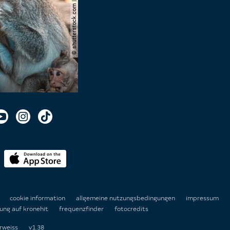
© shutterstock.com | domuephoto
n
cookie information
allgemeine nutzungsbedingungen
impressum
ung auf kronehit
frequenzfinder
fotocredits
rweiss
v1.38