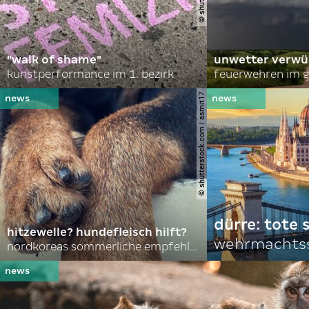
"walk of shame"
unwetter verwü
kunstperformance im 1. bezirk
feuerwehren im g
© shutterstock.com | asmit17
dürre: tote
hitzewelle? hundefleisch hilft?
wehrmachtss
nordkoreas sommerliche empfehlungen