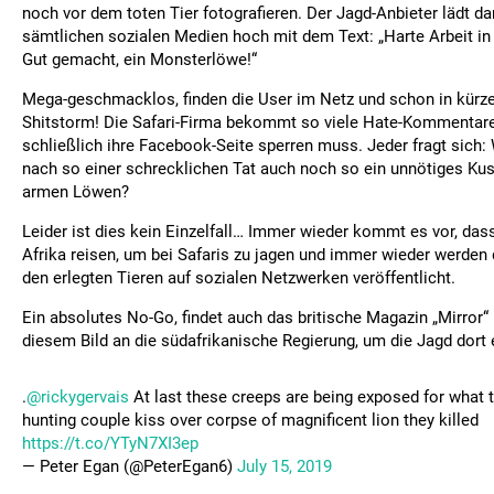
noch vor dem toten Tier fotografieren. Der Jagd-Anbieter lädt da
sämtlichen sozialen Medien hoch mit dem Text: „Harte Arbeit in
Gut gemacht, ein Monsterlöwe!“
Mega-geschmacklos, finden die User im Netz und schon in kürzes
Shitstorm! Die Safari-Firma bekommt so viele Hate-Kommentare
schließlich ihre Facebook-Seite sperren muss. Jeder fragt sic
nach so einer schrecklichen Tat auch noch so ein unnötiges Ku
armen Löwen?
Leider ist dies kein Einzelfall… Immer wieder kommt es vor, d
Afrika reisen, um bei Safaris zu jagen und immer wieder werden 
den erlegten Tieren auf sozialen Netzwerken veröffentlicht.
Ein absolutes No-Go, findet auch das britische Magazin „Mirror“ 
diesem Bild an die südafrikanische Regierung, um die Jagd dort e
.
@rickygervais
At last these creeps are being exposed for what t
hunting couple kiss over corpse of magnificent lion they killed
https://t.co/YTyN7XI3ep
— Peter Egan (@PeterEgan6)
July 15, 2019