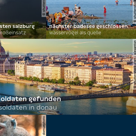
sten salzburg
nächster badesee geschlossen
roßeinsatz
wasservögel als quelle
© shutterstock.com | al
 soldaten gefunden
oldaten in donau