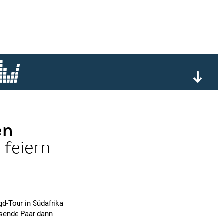
en
 feiern
gd-Tour in Südafrika
ssende Paar dann