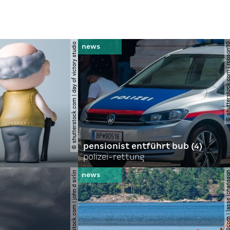
© shutterstock.com | day of victory studio
© shutterstock.com | r
pensionist entführt bub (4)
polizei-rettung
© shutterstock.com | john d sirlin
© shutterstock.com | lasse 