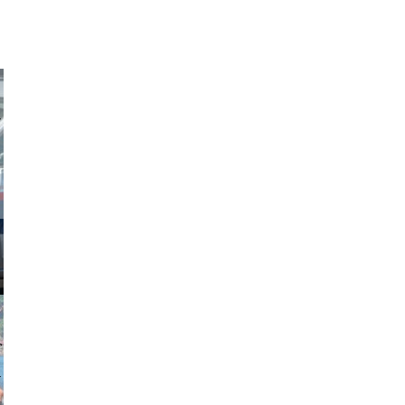
obson90
johansson