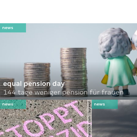
equal pension day
144 tage weniger pension für frauen
© shutterstock.com | lauraapl