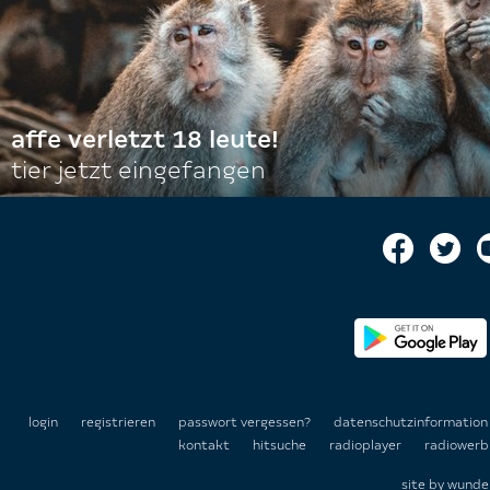
affe verletzt 18 leute!
tier jetzt eingefangen
login
registrieren
passwort vergessen?
datenschutzinformatio
kontakt
hitsuche
radioplayer
radiowerb
site by
wunde