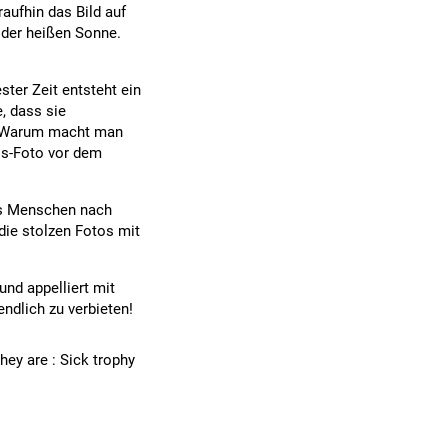
raufhin das Bild auf
 der heißen Sonne.
ter Zeit entsteht ein
, dass sie
h: Warum macht man
ss-Foto vor dem
ass Menschen nach
die stolzen Fotos mit
und appelliert mit
ndlich zu verbieten!
hey are : Sick trophy