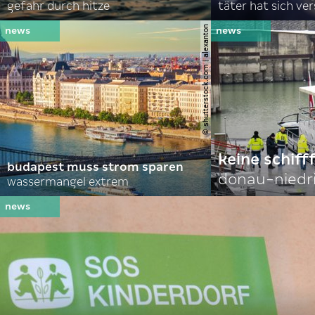
gefahr durch hitze
täter hat sich ve
© shutterstock.com | alexanton
keine schiff
budapest muss strom sparen
donau-niedr
wassermangel extrem