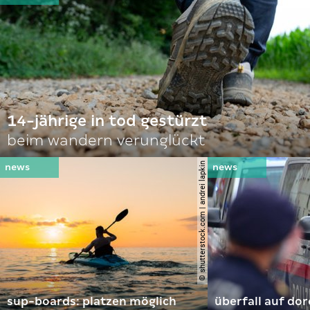
14-jährige in tod gestürzt
beim wandern verunglückt
© shutterstock.com | andrei lapkin
sup-boards: platzen möglich
überfall auf d