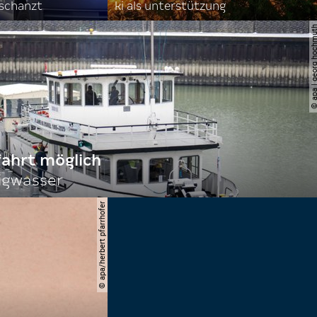
rschanzt
ki als unterstützung
© apa | georg ho
fahrt möglich
igwasser
© apa/herbert pfarrhofer