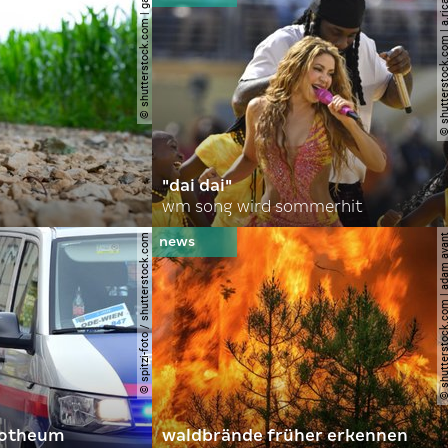
© shutterstock.com | gajus
© shutterstock.com | a.
"dai dai"
wm song wird sommerhit
© spitzi-foto / shutterstock.com
© shutterstock.com | ad
orotheum
waldbrände früher erkennen