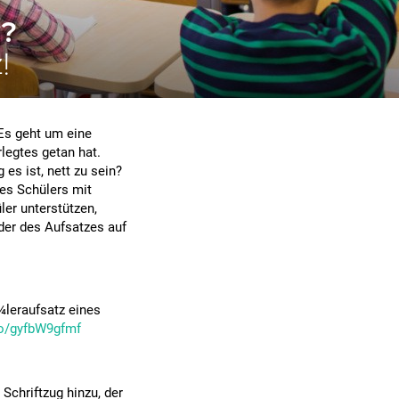
g?
!
Es geht um eine
legtes getan hat.
 es ist, nett zu sein?
nes Schülers mit
er unterstützen,
lder des Aufsatzes auf
¼leraufsatz eines
.co/gyfbW9gfmf
Schriftzug hinzu, der