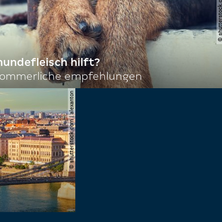
© shutterstock.com | 
hundefleisch hilft?
sommerliche empfehlungen
© shutterstock.com | alexanton