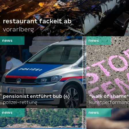
restaurant fackelt ab
vorarlberg
© shutterstock.com | robson90
pensionist entführt bub (4)
"walk of shame"
polizei-rettung
kunstperformance