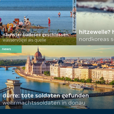
© shutterstock.com | lasse johansson
hitzewelle? 
nächster badesee geschlossen
nordkoreas 
wasservögel als quelle
dürre: tote soldaten gefunden
wehrmachtssoldaten in donau