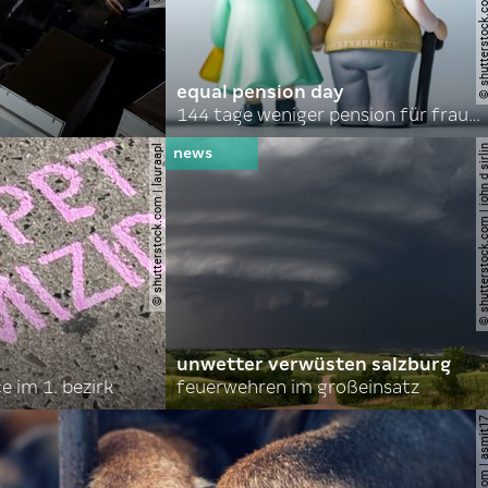
equal pension day
144 tage weniger pension für frauen
© shutterstock.com | lauraapl
© shutterstock.com | john 
unwetter verwüsten salzburg
 im 1. bezirk
feuerwehren im großeinsatz