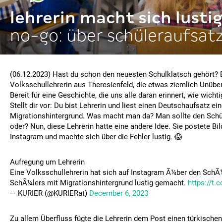
lehrerin macht sich lusti
no-go: über schüleraufsatz
(06.12.2023) Hast du schon den neuesten Schulklatsch gehört? 
Volksschullehrerin aus Theresienfeld, die etwas ziemlich Unüber
Bereit für eine Geschichte, die uns alle daran erinnert, wie wichtig
Stellt dir vor: Du bist Lehrerin und liest einen Deutschaufsatz ei
Migrationshintergrund. Was macht man da? Man sollte den Schül
oder? Nun, diese Lehrerin hatte eine andere Idee. Sie postete Bi
Instagram und machte sich über die Fehler lustig. 😱
Aufregung um Lehrerin
Eine Volksschullehrerin hat sich auf Instagram Ã¼ber den SchÃ
SchÃ¼lers mit Migrationshintergrund lustig gemacht.
https://t
— KURIER (@KURIERat)
December 6, 2023
Zu allem Überfluss fügte die Lehrerin dem Post einen türkischen 