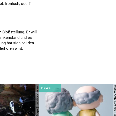
t. Ironisch, oder?
.
 Bloßstellung. Er will
Krankenstand und es
ung hat sich bei den
derholen wird.
© apa | maurice shourot
© shutterstock.com | day of vict