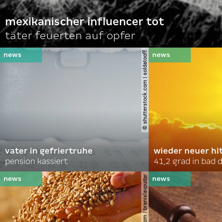
mexikanischer influencer tot
täter feuerten auf opfer
© shutterstock.com | soldatooff
vater in gefriertruhe
wieder neuer hi
pension kassiert
41,2 grad in bad
© shutterstock.com | branislavpudar