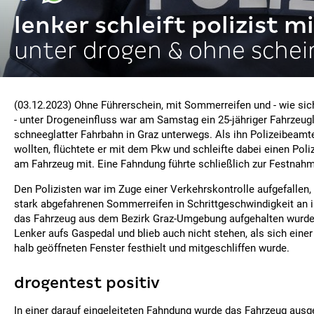
lenker schleift polizist m
unter drogen & ohne schei
(03.12.2023) Ohne Führerschein, mit Sommerreifen und - wie sich
- unter Drogeneinfluss war am Samstag ein 25-jähriger Fahrzeug
schneeglatter Fahrbahn in Graz unterwegs. Als ihn Polizeibeamte
wollten, flüchtete er mit dem Pkw und schleifte dabei einen Pol
am Fahrzeug mit. Eine Fahndung führte schließlich zur Festnah
Den Polizisten war im Zuge einer Verkehrskontrolle aufgefallen,
stark abgefahrenen Sommerreifen in Schrittgeschwindigkeit an i
das Fahrzeug aus dem Bezirk Graz-Umgebung aufgehalten wurde,
Lenker aufs Gaspedal und blieb auch nicht stehen, als sich einer
halb geöffneten Fenster festhielt und mitgeschliffen wurde.
drogentest positiv
In einer darauf eingeleiteten Fahndung wurde das Fahrzeug aus