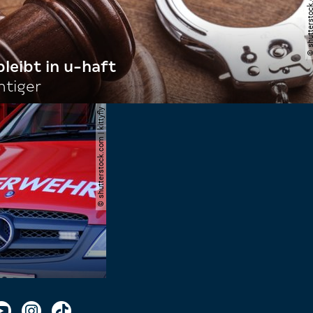
bleibt in u-haft
htiger
© shutterstock.com | kittyfly