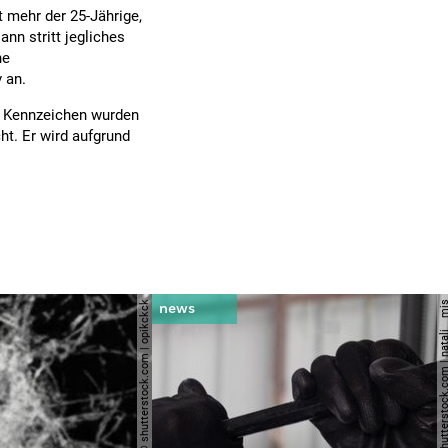
t mehr der 25-Jährige,
nn stritt jegliches
ne
 an.
e Kennzeichen wurden
t. Er wird aufgrund
© shutterstock.com | opikckck
© shutterstock.com | nata