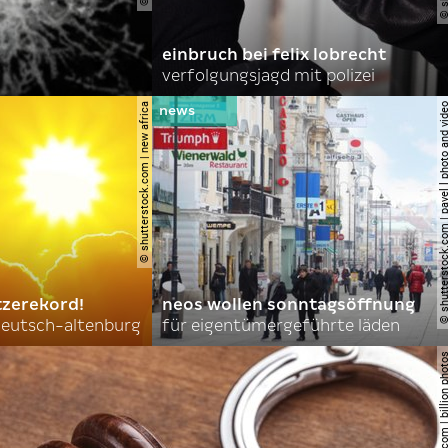
einbruch bei felix lobrecht
verfolgungsjagd mit polizei
© shutterstock.com | new africa
© shutterstock.com | pavel l phot
tzerekord!
neos wollen sonntagsöffnung
 deutsch-altenburg
für eigentümergeführte läden
© shutterstock.com | billi