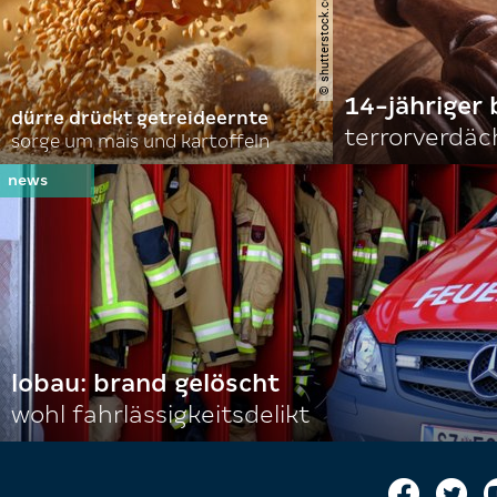
14-jähriger 
dürre drückt getreideernte
terrorverdäc
sorge um mais und kartoffeln
lobau: brand gelöscht
wohl fahrlässigkeitsdelikt