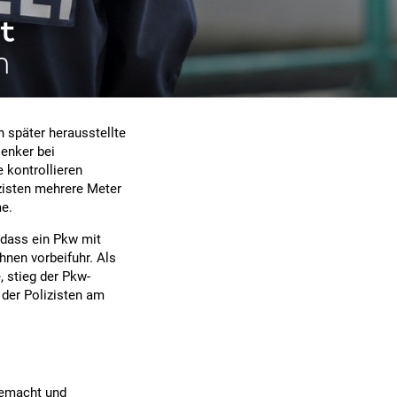
it
n
 später herausstellte
lenker bei
 kontrollieren
izisten mehrere Meter
me.
 dass ein Pkw mit
hnen vorbeifuhr. Als
 stieg der Pkw-
 der Polizisten am
gemacht und