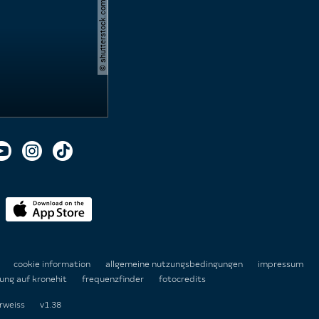
© shutterstock.com | cerevonstudio
n
cookie information
allgemeine nutzungsbedingungen
impressum
ung auf kronehit
frequenzfinder
fotocredits
rweiss
v1.38