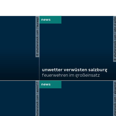
© shutterstock.com | lauraapl
© shutterstock.com | john 
unwetter verwüsten salzburg
feuerwehren im großeinsatz
© shutterstock.com | asmit17
© shutterstock.com | al