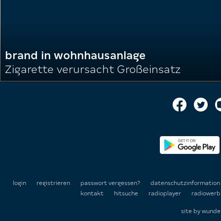
brand in wohnhausanlage
Zigarette verursacht Großeinsatz
login
registrieren
passwort vergessen?
datenschutzinformatio
kontakt
hitsuche
radioplayer
radiowerb
site by
wunde