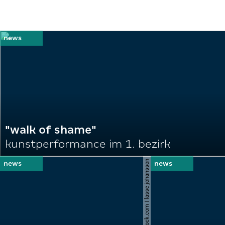
"walk of shame"
kunstperformance im 1. bezirk
© shutterstock.com | lasse johansson