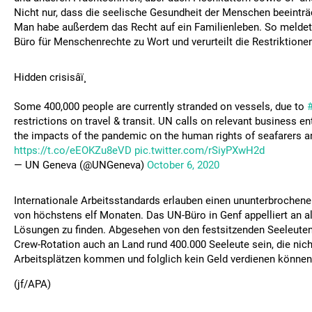
Nicht nur, dass die seelische Gesundheit der Menschen beeinträ
Man habe außerdem das Recht auf ein Familienleben. So meldet
Büro für Menschenrechte zu Wort und verurteilt die Restriktione
Hidden crisisâï¸
Some 400,000 people are currently stranded on vessels, due to
restrictions on travel & transit. UN calls on relevant business en
the impacts of the pandemic on the human rights of seafarers a
https://t.co/eEOKZu8eVD
pic.twitter.com/rSiyPXwH2d
— UN Geneva (@UNGeneva)
October 6, 2020
Internationale Arbeitsstandards erlauben einen ununterbrochene
von höchstens elf Monaten. Das UN-Büro in Genf appelliert an a
Lösungen zu finden. Abgesehen von den festsitzenden Seeleute
Crew-Rotation auch an Land rund 400.000 Seeleute sein, die nich
Arbeitsplätzen kommen und folglich kein Geld verdienen können
(jf/APA)