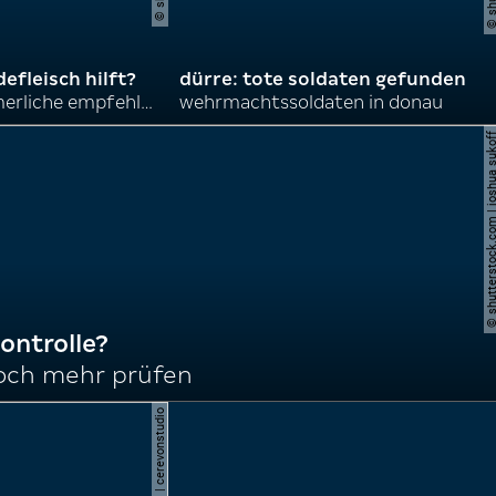
efleisch hilft?
dürre: tote soldaten gefunden
nordkoreas sommerliche empfehlungen
wehrmachtssoldaten in donau
© shutterstock.com | joshu
ontrolle?
noch mehr prüfen