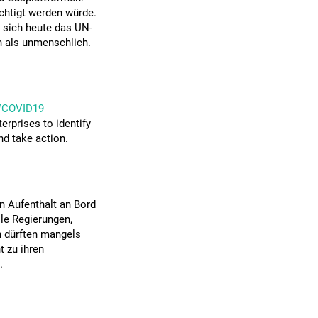
chtigt werden würde.
 sich heute das UN-
n als unmenschlich.
#COVID19
terprises to identify
nd take action.
n Aufenthalt an Bord
lle Regierungen,
n dürften mangels
t zu ihren
.