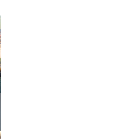
exanton
onstudio