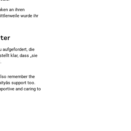
nken an ihren
ttlerweile wurde ihr
ster
u aufgefordert, die
tellt klar, dass „sie
.
also remember the
tyâs support too.
pportive and caring to