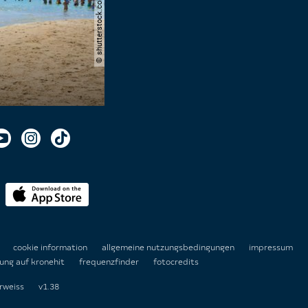
© shutterstock.com | alexandre.rosa
n
cookie information
allgemeine nutzungsbedingungen
impressum
ung auf kronehit
frequenzfinder
fotocredits
rweiss
v1.38