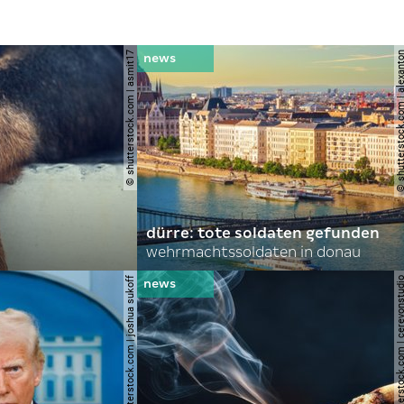
© shutterstock.com | asmit17
© shutterstock.com | al
dürre: tote soldaten gefunden
wehrmachtssoldaten in donau
© shutterstock.com | joshua sukoff
© shutterstock.com | cerev