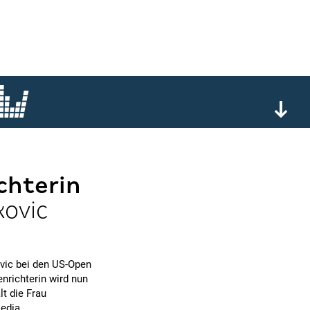
chterin
kovic
vic bei den US-Open
nrichterin wird nun
t die Frau
edia.