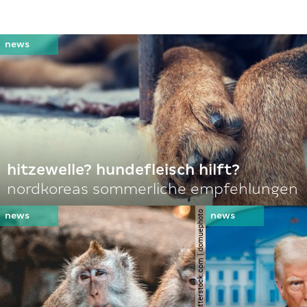
hitzewelle? hundefleisch hilft?
nordkoreas sommerliche empfehlungen
© shutterstock.com | domuephoto