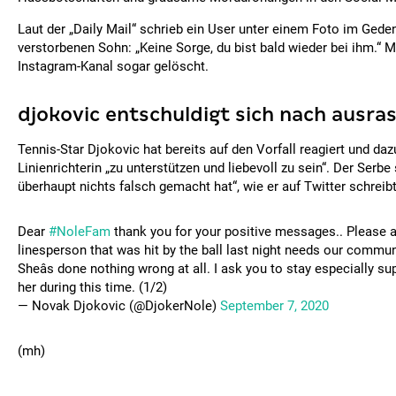
Laut der „Daily Mail“ schrieb ein User unter einem Foto im Gede
verstorbenen Sohn: „Keine Sorge, du bist bald wieder bei ihm.“ Mi
Instagram-Kanal sogar gelöscht.
djokovic entschuldigt sich nach ausra
Tennis-Star Djokovic hat bereits auf den Vorfall reagiert und daz
Linienrichterin „zu unterstützen und liebevoll zu sein“. Der Serbe s
überhaupt nichts falsch gemacht hat“, wie er auf Twitter schreibt
Dear
#NoleFam
thank you for your positive messages.. Please 
linesperson that was hit by the ball last night needs our communi
Sheâs done nothing wrong at all. I ask you to stay especially su
her during this time. (1/2)
— Novak Djokovic (@DjokerNole)
September 7, 2020
(mh)