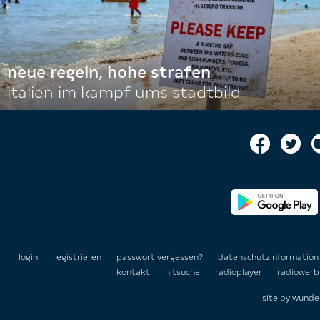
neue regeln, hohe strafen
italien im kampf ums stadtbild
login
registrieren
passwort vergessen?
datenschutzinformatio
kontakt
hitsuche
radioplayer
radiowerb
site by
wunde