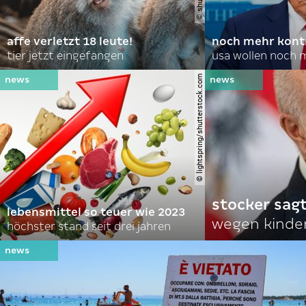
affe verletzt 18 leute!
noch mehr kontr
tier jetzt eingefangen
usa wollen noch 
© lightspring/shutterstock.com
stocker sagt
lebensmittel so teuer wie 2023
wegen kinde
höchster stand seit drei jahren