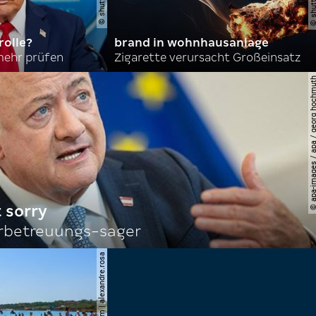
olle?
brand in wohnhausanlage
mehr prüfen
Zigarette verursacht Großeinsatz
© apa-images / apa / georg
 sorry
rbetreuungs-sager