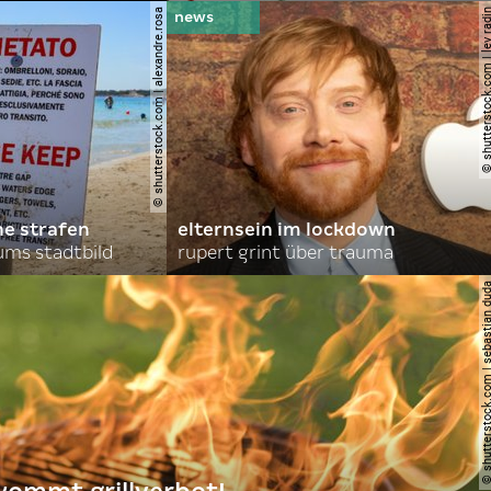
© shutterstock.com | alexandre.rosa
© shutterstock.com | le
he strafen
elternsein im lockdown
ums stadtbild
rupert grint über trauma
© shutterstock.com | sebas