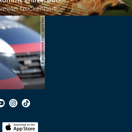
 kommt grillverbot!
egen trockenheit
© shutterstock.com | spitzi-foto