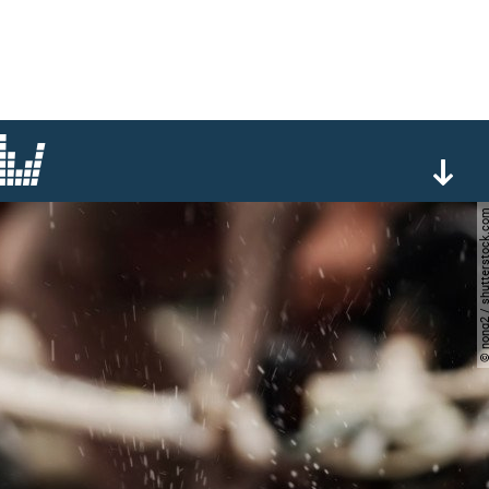
© nong2 / shuttersto