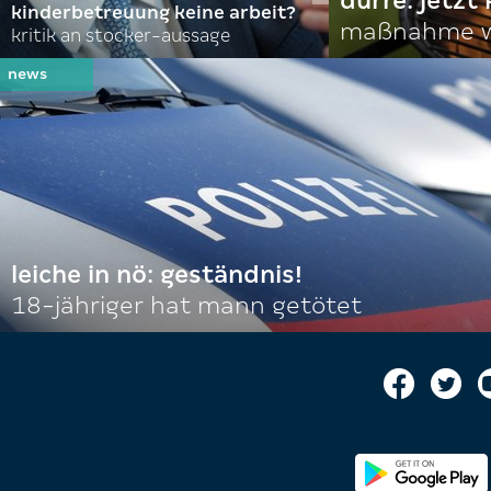
dürre: jetzt
kinderbetreuung keine arbeit?
maßnahme w
kritik an stocker-aussage
leiche in nö: geständnis!
18-jähriger hat mann getötet