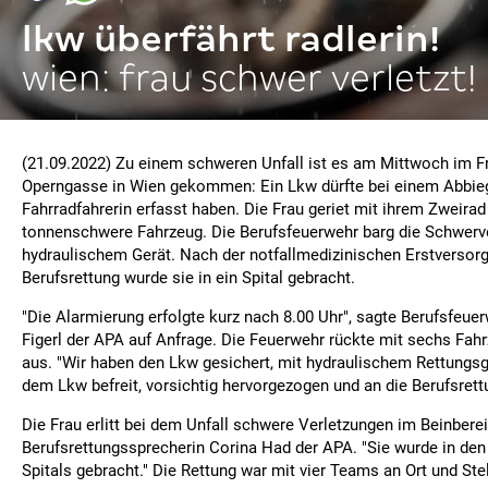
lkw überfährt radlerin!
wien: frau schwer verletzt!
(21.09.2022) Zu einem schweren Unfall ist es am Mittwoch im Fr
Operngasse in Wien gekommen: Ein Lkw dürfte bei einem Abbie
Fahrradfahrerin erfasst haben. Die Frau geriet mit ihrem Zweirad
tonnenschwere Fahrzeug. Die Berufsfeuerwehr barg die Schwerve
hydraulischem Gerät. Nach der notfallmedizinischen Erstversor
Berufsrettung wurde sie in ein Spital gebracht.
"Die Alarmierung erfolgte kurz nach 8.00 Uhr", sagte Berufsfeu
Figerl der APA auf Anfrage. Die Feuerwehr rückte mit sechs Fa
aus. "Wir haben den Lkw gesichert, mit hydraulischem Rettungsge
dem Lkw befreit, vorsichtig hervorgezogen und an die Berufsret
Die Frau erlitt bei dem Unfall schwere Verletzungen im Beinberei
Berufsrettungssprecherin Corina Had der APA. "Sie wurde in de
Spitals gebracht." Die Rettung war mit vier Teams an Ort und Stel