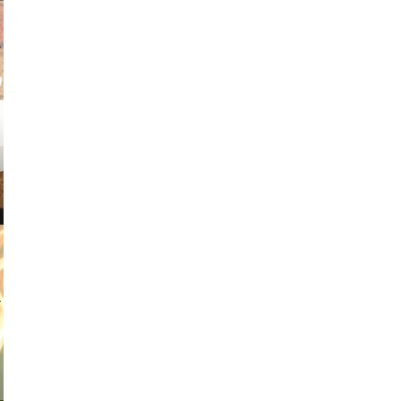
v radin
tian duda