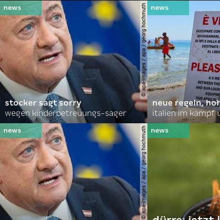
© apa-images / apa / georg hochmuth
stocker sagt sorry
neue regeln, ho
wegen kinderbetreuungs-sager
italien im kampf 
© apa-images / apa / georg hochmuth