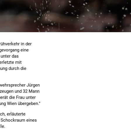
ühverkehr in der
gevorgang eine
 unter das
rletzte mit
gung durch die
erwehrsprecher Jürgen
hrzeugen und 32 Mann
rät die Frau unter
tung Wien übergeben."
ch, erläuterte
n Schockraum eines
le.