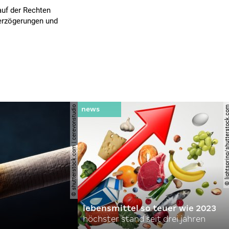
auf der Rechten
erzögerungen und
© shutterstock.com | cerevonstudio
© lightspring/shutterst
lebensmittel so teuer wie 2023
höchster stand seit drei jahren