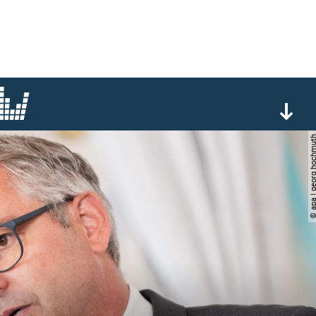
© apa | georg ho