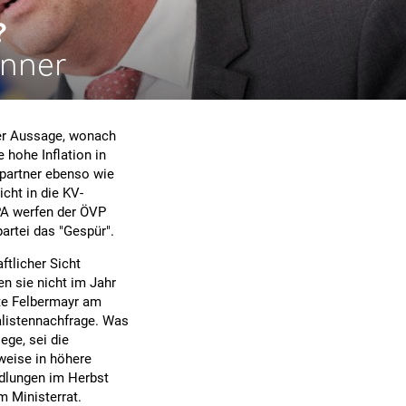
?
unner
ner Aussage, wonach
 hohe Inflation in
spartner ebenso wie
cht in die KV-
PA werfen der ÖVP
partei das "Gespür".
ftlicher Sicht
en sie nicht im Jahr
gte Felbermayr am
alistennachfrage. Was
ege, sei die
weise in höhere
dlungen im Herbst
m Ministerrat.