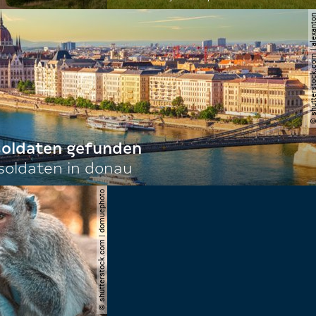
© shutterstock.com | al
 soldaten gefunden
oldaten in donau
© shutterstock.com | domuephoto