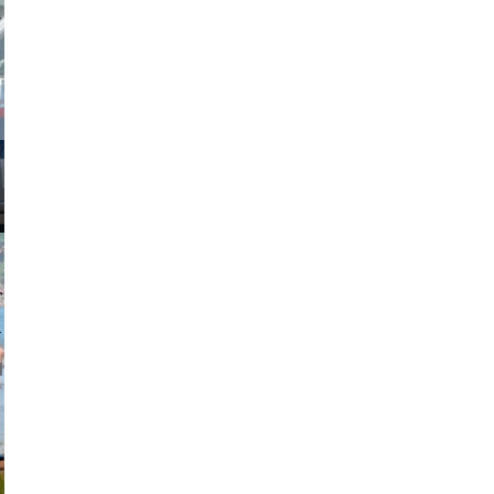
obson90
johansson