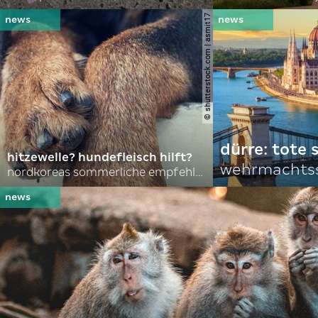
© shutterstock.com | asmit17
dürre: tote
hitzewelle? hundefleisch hilft?
wehrmachtss
nordkoreas sommerliche empfehlungen