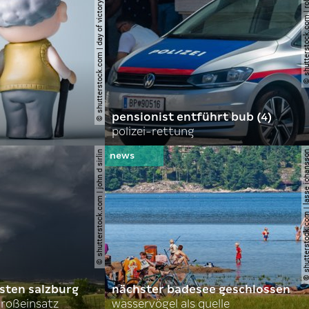
© shutterstock.com | day of victory studio
© shutterstock.com | r
pensionist entführt bub (4)
polizei-rettung
© shutterstock.com | john d sirlin
© shutterstock.com | lasse 
sten salzburg
nächster badesee geschlossen
roßeinsatz
wasservögel als quelle