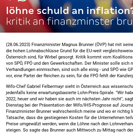
löhne schuld an inflation
kritik an finanzminster br
(28.06.2023) Finanzminister Magnus Brunner (ÖVP) hat mit sei
die hohen Lohnabschlüsse Grund für die EU-weit vergleichsweise
Österreich sind, für Wirbel gesorgt. Kritik kommt vom Koalition
von SPÖ, FPÖ und den Gewerkschaften. Der Minister solle sich ni
Verhandlungen einmischen, sind sich alle einig - und SPÖ wie G
vor, eine Partei der Reichen zu sein, für die FPÖ fehlt der Kanzler
Wifo-Chef Gabriel Felbermayr sieht in Österreich aus wissenscha
jedenfalls keine erwartungsbasierte Lohn-Preis-Spirale. "Wir hab
2022, heuer und wir haben sie auch im nächsten Jahr nicht", sa
Dienstag bei der Präsentation der Wifo/IHS-Prognose auf Journ
Finanzminister Brunner wahrscheinlich meine und wo er richtig li
Tatsache, dass die gestiegenen Kosten für die Unternehmen teil
Preise umgewälzt werden, wenn die Löhne nach den Lohnverhan
steigen. So sagte das Brunner auch Mittwoch zu Mittag nach de