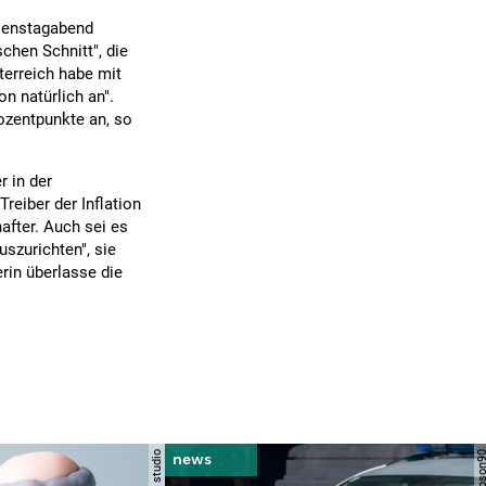
Dienstagabend
schen Schnitt", die
terreich habe mit
on natürlich an".
ozentpunkte an, so
r in der
reiber der Inflation
after. Auch sei es
szurichten", sie
rin überlasse die