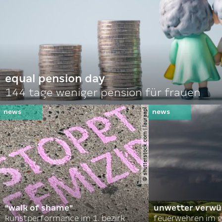
equal pension day
144 tage weniger pension für frauen
© shutterstock.com | lauraapl
"walk of shame"
unwetter verwü
kunstperformance im 1. bezirk
feuerwehren im g