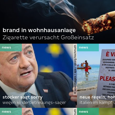
brand in wohnhausanlage
Zigarette verursacht Großeinsatz
© apa-images / apa / georg hochmuth
stocker sagt sorry
neue regeln, ho
wegen kinderbetreuungs-sager
italien im kampf 