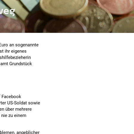
weg
 Euro an sogenannte
st ihr eigenes
hilfebezieherin
tsamt Grundstück
uf Facebook
erter US-Soldat sowie
ten über mehrere
 nie zu einem
oblemen, angeblicher