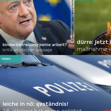
© apa-images / apa / georg hochmuth
dürre: jetzt
kinderbetreuung keine arbeit?
maßnahme w
kritik an stocker-aussage
leiche in nö: geständnis!
18-jähriger hat mann getötet