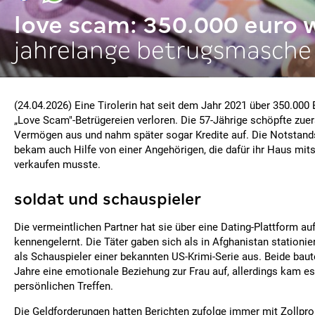
love scam: 350.000 euro 
jahrelange betrugsmasche
(24.04.2026) Eine Tirolerin hat seit dem Jahr 2021 über 350.000
„Love Scam"-Betrügereien verloren. Die 57-Jährige schöpfte zuer
Vermögen aus und nahm später sogar Kredite auf. Die Notstands
bekam auch Hilfe von einer Angehörigen, die dafür ihr Haus mi
verkaufen musste.
soldat und schauspieler
Die vermeintlichen Partner hat sie über eine Dating-Plattform a
kennengelernt. Die Täter gaben sich als in Afghanistan stationi
als Schauspieler einer bekannten US-Krimi-Serie aus. Beide bau
Jahre eine emotionale Beziehung zur Frau auf, allerdings kam es
persönlichen Treffen.
Die Geldforderungen hatten Berichten zufolge immer mit Zollpr