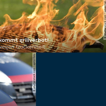
© shutterstock.com | sebas
 kommt grillverbot!
egen trockenheit
© shutterstock.com | spitzi-foto