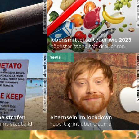
© shutterstock.com | cerevonstudio
© lightspring/shutterst
lebensmittel so teuer wie 2023
höchster stand seit drei jahren
© shutterstock.com | alexandre.rosa
© shutterstock.com | le
he strafen
elternsein im lockdown
ums stadtbild
rupert grint über trauma