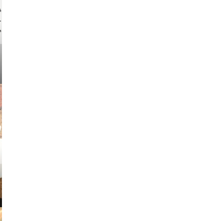
ock.com
v radin