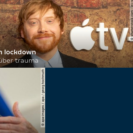
© shutterstock.com | le
im lockdown
 über trauma
© apa-images / apa / georg hochmuth