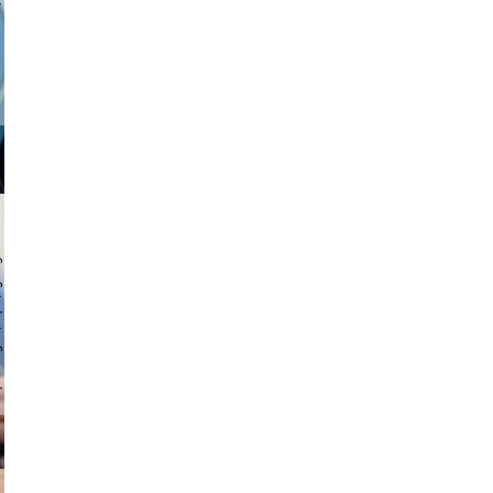
a sukoff
 hochmuth