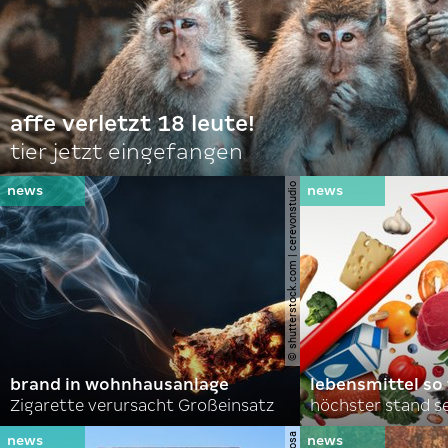
affe verletzt 18 leute!
tier jetzt eingefangen
© shutterstock.com | cerevonstudio
brand in wohnhausanlage
lebensmittel so
Zigarette verursacht Großeinsatz
höchster stand se