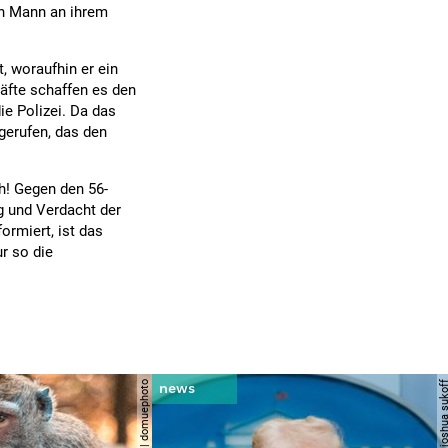
in Mann an ihrem
, woraufhin er ein
räfte schaffen es den
e Polizei. Da das
 gerufen, das den
h! Gegen den 56-
g und Verdacht der
formiert, ist das
r so die