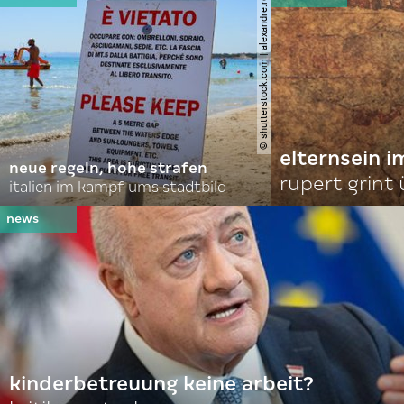
© shutterstock.com | alexandre.rosa
elternsein 
neue regeln, hohe strafen
rupert grint
italien im kampf ums stadtbild
kinderbetreuung keine arbeit?