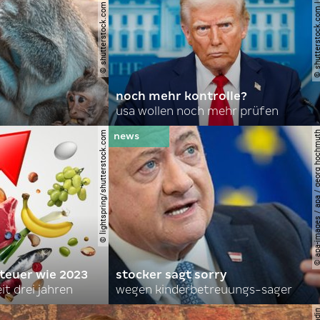
© shutterstock.com | domuephoto
© shutterstock.com | joshu
noch mehr kontrolle?
usa wollen noch mehr prüfen
© lightspring/shutterstock.com
© apa-images / apa / georg
 teuer wie 2023
stocker sagt sorry
it drei jahren
wegen kinderbetreuungs-sager