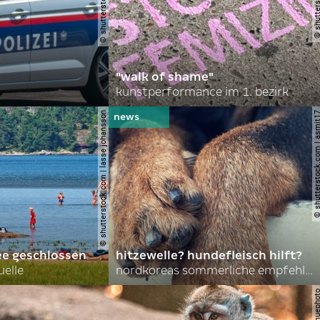
"walk of shame"
kunstperformance im 1. bezirk
© shutterstock.com | lasse johansson
© shutterstock.com | 
ee geschlossen
hitzewelle? hundefleisch hilft?
uelle
nordkoreas sommerliche empfehlungen