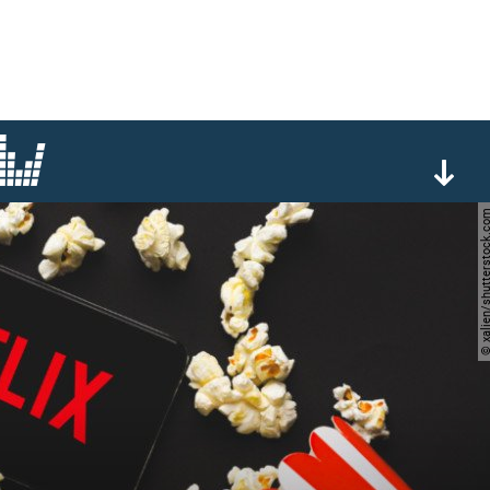
© xalien/shuttersto