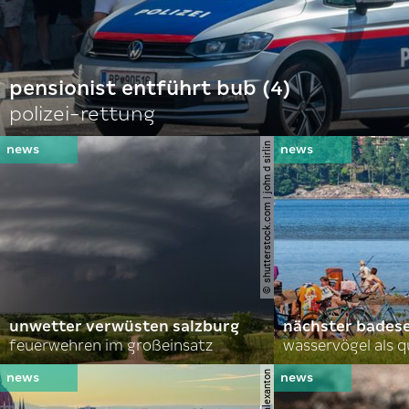
pensionist entführt bub (4)
polizei-rettung
© shutterstock.com | john d sirlin
unwetter verwüsten salzburg
nächster bades
feuerwehren im großeinsatz
wasservögel als q