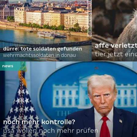
© shutterstock.com | alexanton
affe verletz
dürre: tote soldaten gefunden
tier jetzt ei
wehrmachtssoldaten in donau
noch mehr kontrolle?
usa wollen noch mehr prüfen