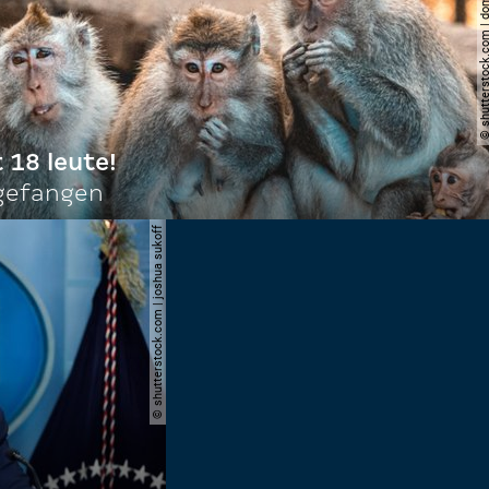
© shutterstock.com | do
t 18 leute!
ngefangen
© shutterstock.com | joshua sukoff