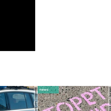
© shutterstock.com | robson90
© shutterstock.com | l