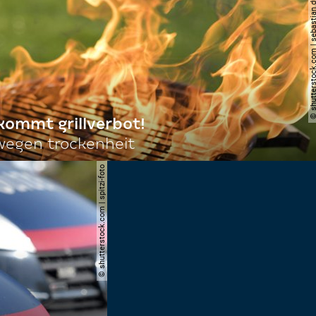
© shutterstock.com | sebas
 kommt grillverbot!
egen trockenheit
© shutterstock.com | spitzi-foto