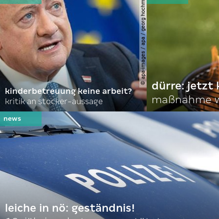
© apa-images / apa / georg hochmuth
dürre: jetzt
kinderbetreuung keine arbeit?
maßnahme w
kritik an stocker-aussage
leiche in nö: geständnis!