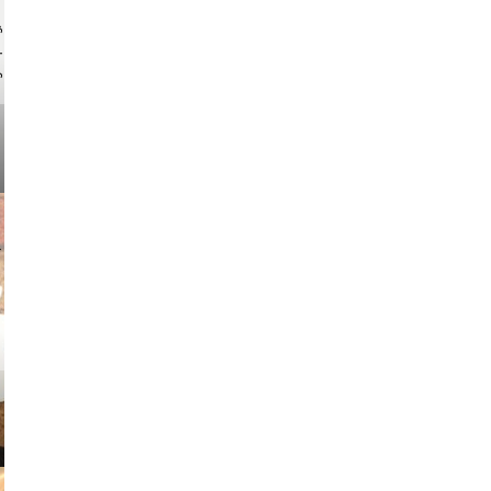
ock.com
v radin