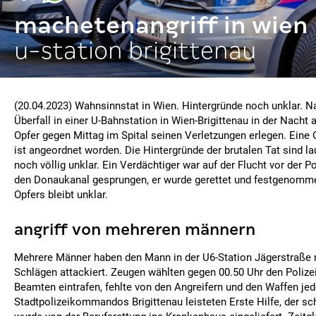
machetenangriff in wien
u-station brigittenau
(20.04.2023) Wahnsinnstat in Wien. Hintergründe noch unklar. N
Überfall in einer U-Bahnstation in Wien-Brigittenau in der Nacht 
Opfer gegen Mittag im Spital seinen Verletzungen erlegen. Eine
ist angeordnet worden. Die Hintergründe der brutalen Tat sind l
noch völlig unklar. Ein Verdächtiger war auf der Flucht vor der Po
den Donaukanal gesprungen, er wurde gerettet und festgenommen
Opfers bleibt unklar.
angriff von mehreren männern
Mehrere Männer haben den Mann in der U6-Station Jägerstraße
Schlägen attackiert. Zeugen wählten gegen 00.50 Uhr den Polizei
Beamten eintrafen, fehlte von den Angreifern und den Waffen je
Stadtpolizeikommandos Brigittenau leisteten Erste Hilfe, der s