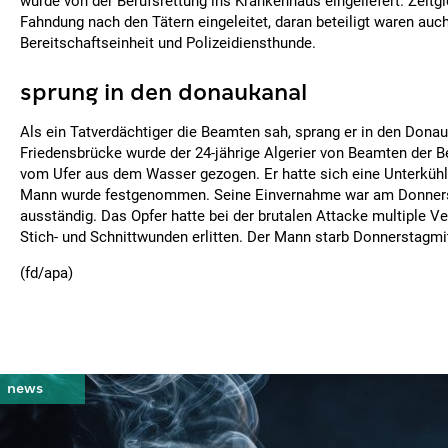
wurde von der Berufsrettung ins Krankenhaus eingeliefert. Zeitg
Fahndung nach den Tätern eingeleitet, daran beteiligt waren auc
Bereitschaftseinheit und Polizeidiensthunde.
sprung in den donaukanal
Als ein Tatverdächtiger die Beamten sah, sprang er in den Donau
Friedensbrücke wurde der 24-jährige Algerier von Beamten der Be
vom Ufer aus dem Wasser gezogen. Er hatte sich eine Unterküh
Mann wurde festgenommen. Seine Einvernahme war am Donner
ausständig. Das Opfer hatte bei der brutalen Attacke multiple Ve
Stich- und Schnittwunden erlitten. Der Mann starb Donnerstagm
(fd/apa)