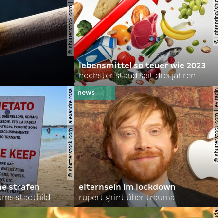
© shutterstock.com | cerevonstudio
© lightspring/shutterst
lebensmittel so teuer wie 2023
höchster stand seit drei jahren
© shutterstock.com | alexandre.rosa
© shutterstock.com | le
he strafen
elternsein im lockdown
ums stadtbild
rupert grint über trauma