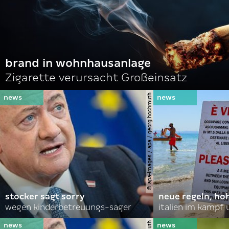
brand in wohnhausanlage
Zigarette verursacht Großeinsatz
© apa-images / apa / georg hochmuth
stocker sagt sorry
neue regeln, ho
wegen kinderbetreuungs-sager
italien im kampf 