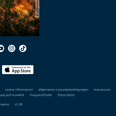
n
cookie information
allgemeine nutzungsbedingungen
impressum
ung auf kronehit
frequenzfinder
fotocredits
rweiss
v1.38