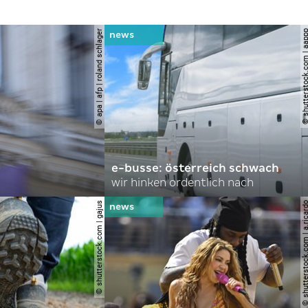
© apa | afp | roland schlager
© shutterstock.com |
e-busse: österreich schwach
wir hinken ordentlich nach
© shutterstock.com | gajus
© shutterstock.com | a.