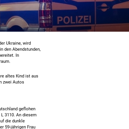
der Ukraine, wird
 in den Abendstunden,
ereitet. In
traum.
e altes Kind ist aus
on zwei Autos
eutschland geflohen
e L 3110. An diesem
uf die dunkle
er 59-jährigen Frau