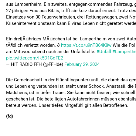
aus Lampertheim. Ein zweites, entgegenkommendes Fahrzeug, g
27-jährigen Frau aus Biblis, trifft sie kurz darauf erneut. Trotz de
Einsatzes von 30 Feuerwehrleuten, drei Rettungswagen, zwei No
Kriseninterventionsteam kann Elviras Leben nicht gerettet werde
Ein dreijÃ¤hriges MÃ¤dchen ist bei Lampertheim von zwei Aut
tÃ¶dlich verletzt worden. ð
https://t.co/u9nTB64K8w
Wie die Poli
am Mittwochabend noch an der Unfallstelle.
#Unfall
#Lamperth
pic.twitter.com/ik5D1GqFE2
— HIT RADIO FFH (@FFHde)
February 29, 2024
Die Gemeinschaft in der Flüchtlingsunterkunft, die durch das 
und Leben eng verbunden ist, steht unter Schock. Anastasii, die
Mädchens, ist in tiefer Trauer. Sie kann nicht fassen, wie schnel
geschehen ist. Die beteiligten Autofahrerinnen müssen ebenfall
betreut werden. Unser tiefes Mitgefühl gilt allen Betroffenen.
(fd)