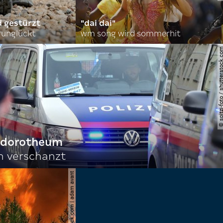
d gestürzt
"dai dai"
runglückt
wm song wird sommerhit
© spitzi-foto / shutters
f dorotheum
ch verschanzt
© shutterstock.com | adam avant