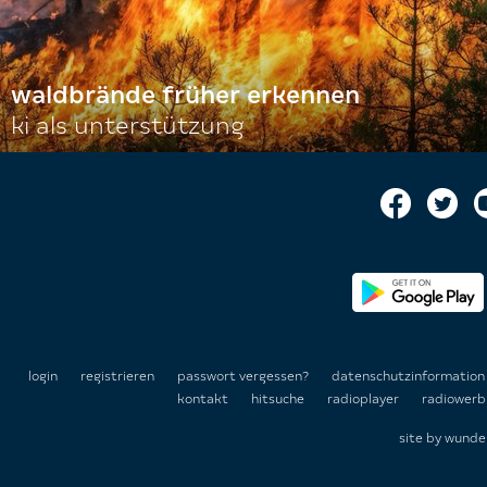
waldbrände früher erkennen
ki als unterstützung
login
registrieren
passwort vergessen?
datenschutzinformatio
kontakt
hitsuche
radioplayer
radiowerb
site by
wunde