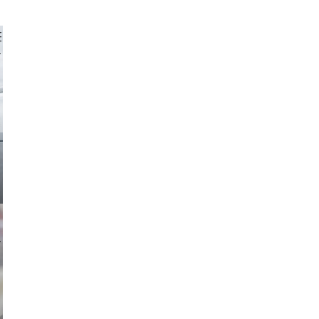
 aappp
ricardo