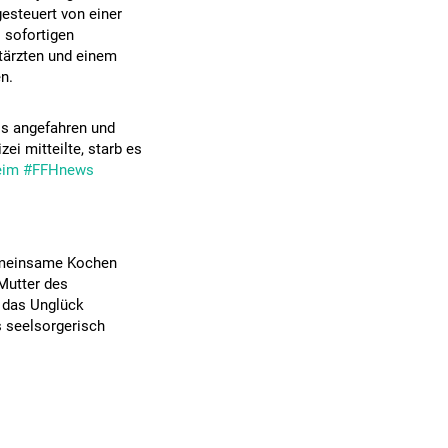
esteuert von einer
s sofortigen
tärzten und einem
n.
os angefahren und
zei mitteilte, starb es
eim
#FFHnews
gemeinsame Kochen
 Mutter des
l das Unglück
s seelsorgerisch