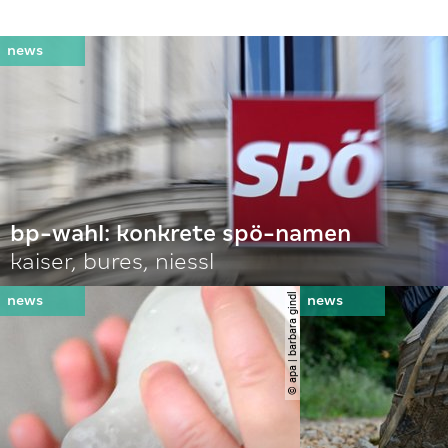
bp-wahl: konkrete spö-namen
kaiser, bures, niessl
© apa | barbara gindl