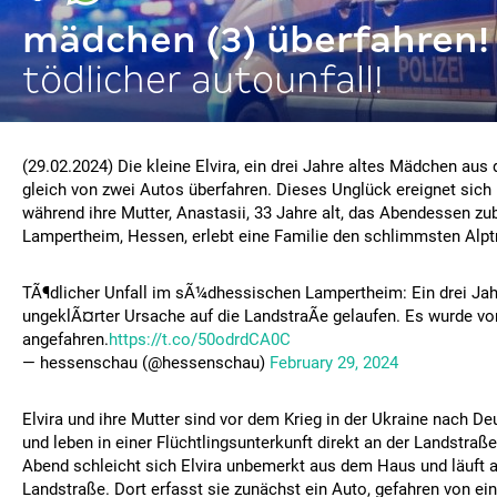
mädchen (3) überfahren!
tödlicher autounfall!
(29.02.2024) Die kleine Elvira, ein drei Jahre altes Mädchen aus 
gleich von zwei Autos überfahren. Dieses Unglück ereignet sich
während ihre Mutter, Anastasii, 33 Jahre alt, das Abendessen zub
Lampertheim, Hessen, erlebt eine Familie den schlimmsten Alp
TÃ¶dlicher Unfall im sÃ¼dhessischen Lampertheim: Ein drei Jahr
ungeklÃ¤rter Ursache auf die LandstraÃe gelaufen. Es wurde v
angefahren.
https://t.co/50odrdCA0C
— hessenschau (@hessenschau)
February 29, 2024
Elvira und ihre Mutter sind vor dem Krieg in der Ukraine nach D
und leben in einer Flüchtlingsunterkunft direkt an der Landstraß
Abend schleicht sich Elvira unbemerkt aus dem Haus und läuft a
Landstraße. Dort erfasst sie zunächst ein Auto, gefahren von ein