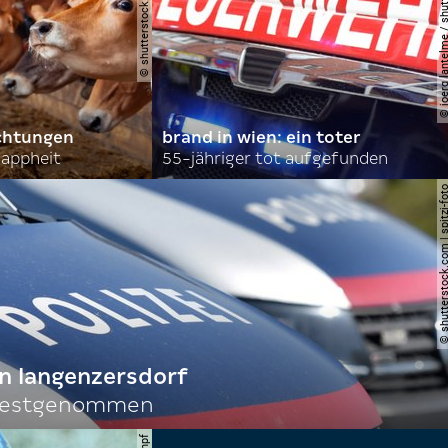
© shutterstock.com | parilov
© joerg lantelme / shutter
achtungen
brand in wien: ein toter
nappheit
55-jähriger tot aufgefunden
© shutterstock.com | spi
n langenzersdorf
 festgenommen