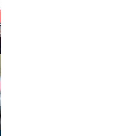
stock.com
tzi-foto