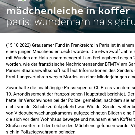
mädchenleiche in koffer
paris: wunden am hals ge
(15.10.2022) Grausamer Fund in Frankreich: In Paris ist in einem
eines jungen Mädchens entdeckt worden. Die etwa zwölf Jahre a
mit Wunden am Hals zusammengerollt am Freitagabend gegen 2
worden, wie der französische Nachrichtensender BFMTV am Sam
Pariser Staatsanwaltschaft soll laut Informationen des Senders 
Ermittlungsverfahren wegen Mordes an einer Minderjährigen eing
Zuvor hatte die unabhängige Presseagentur CL Press von dem s
19. Arrondissement der französischen Hauptstadt berichtet. Der
hatte ihr Verschwinden bei der Polizei gemeldet, nachdem sie a
nicht von der Schule zurückgekehrt war. Wie der Sender weiter be
von Videoüberwachungskameras aufgezeichneten Bildern eine Fr
die sich vor dem Wohnhaus bewegte und mühsam einen Koffer tru
Straßen weiter mit der Leiche des Mädchens gefunden wurde. V
sich in Polizeigewahrsam befinden.