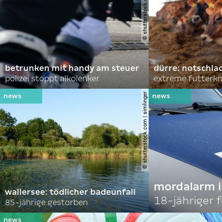
© shutterstock.com | hadrian
betrunken mit handy am steuer
dürre: notschl
polizei stoppt alkolenker
extreme futterk
© shutterstock.com | simlinger
mordalarm i
wallersee: tödlicher badeunfall
18-jähriger
85-jährige gestorben