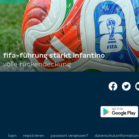
fifa-führung stärkt infantino
volle rückendeckung
login
registrieren
passwort vergessen?
datenschutzinformatio