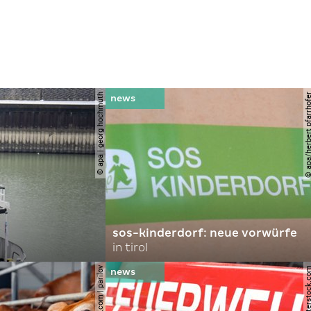
© apa | georg hochmuth
© apa/herbert pfar
sos-kinderdorf: neue vorwürfe
in tirol